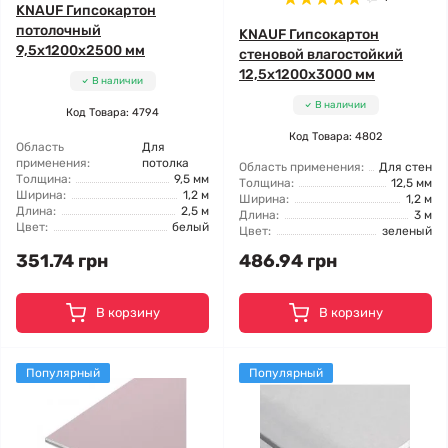
KNAUF Гипсокартон
потолочный
KNAUF Гипсокартон
9,5x1200x2500 мм
стеновой влагостойкий
12,5x1200x3000 мм
В наличии
В наличии
Код Товара: 4794
Код Товара: 4802
Область
Для
применения:
потолка
Область применения:
Для стен
Толщина:
9,5 мм
Толщина:
12,5 мм
Ширина:
1,2 м
Ширина:
1,2 м
Длина:
2,5 м
Длина:
3 м
Цвет:
белый
Цвет:
зеленый
351.74 грн
486.94 грн
В корзину
В корзину
Популярный
Популярный