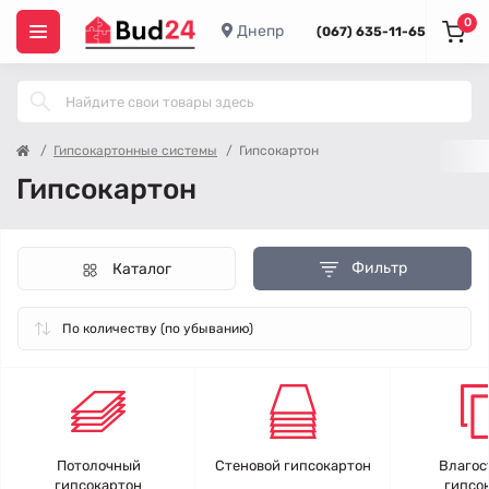
0
Днепр
(067) 635-11-65
Гипсокартонные системы
Гипсокартон
Гипсокартон
Фильтр
Каталог
Потолочный
Стеновой гипсокартон
Влагос
гипсокартон
гипсо