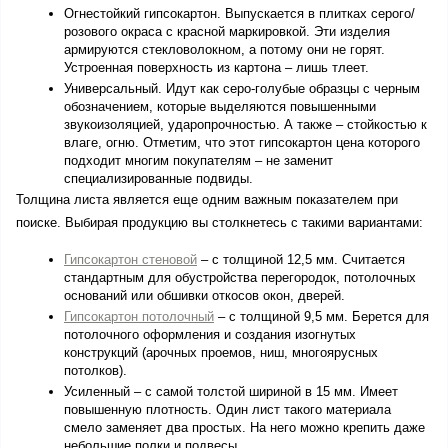
Огнестойкий гипсокартон. Выпускается в плитках серого/
розового окраса с красной маркировкой. Эти изделия 
армируются стекловолокном, а потому они не горят. 
Устроенная поверхность из картона – лишь тлеет.
Универсальный. Идут как серо-голубые образцы с черным 
обозначением, которые выделяются повышенными 
звукоизоляцией, ударопрочностью. А также – стойкостью к 
влаге, огню. Отметим, что этот гипсокартон цена которого 
подходит многим покупателям – не заменит 
специализированные подвиды.
Толщина листа является еще одним важным показателем при 
поиске. Выбирая продукцию вы столкнетесь с такими вариантами:
Гипсокартон стеновой
 – с толщиной 12,5 мм. Считается 
стандартным для обустройства перегородок, потолочных 
оснований или обшивки откосов окон, дверей. 
Гипсокартон потолочный
 – с толщиной 9,5 мм. Берется для 
потолочного оформления и создания изогнутых 
конструкций (арочных проемов, ниш, многоярусных 
потолков).
Усиленный – с самой толстой шириной в 15 мм. Имеет 
повышенную плотность. Один лист такого материала 
смело заменяет два простых. На него можно крепить даже 
небольшие полки и подвесы.