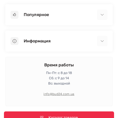
Популярное
Гипсокартон
OSB
Информация
Пенопласт
Пенополистирол
Доставка
Минеральная вата
Оплата
Время работы
Клей для плитки
Контакты
Пн-Пт: с 8 до 18
Гарантия и возврат
Сб: с 9 до 14
Вс: выходной
Политика конфиденциальности
Про магазин
info@bud24.com.ua
Отзывы
Карта сайта
Производители
Каталог товаров