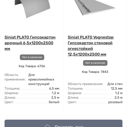
Siniat PLATO Гипсокартон
Siniat PLATO Vognestop
арочный 6,5x1200x2500
Гипсокартон стеновой
мм
огнестойкий
12,5x1200x2500 мм
Нет в наличии
Нет в наличии
Код Товара: 6706
Код Товара: 7843
Область
Для
применения:
криволинейных
конструкций
Область применения:
Для стен
Толщина:
6,5 мм
Толщина:
12,5 мм
Ширина:
1,2 м
Ширина:
1,2 м
Длина:
2,5 м
Длина:
2,5 м
Цвет:
белый
Цвет:
розовый