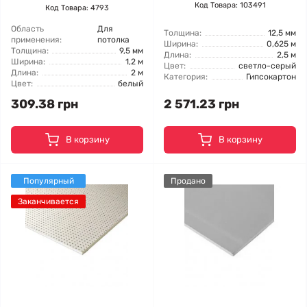
Код Товара: 103491
Код Товара: 4793
Область
Для
Толщина:
12,5 мм
применения:
потолка
Ширина:
0,625 м
Толщина:
9,5 мм
Длина:
2,5 м
Ширина:
1,2 м
Цвет:
светло-серый
Длина:
2 м
Категория:
Гипсокартон
Цвет:
белый
309.38 грн
2 571.23 грн
В корзину
В корзину
Популярный
Продано
Заканчивается