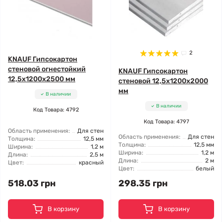
2
KNAUF Гипсокартон
стеновой огнестойкий
KNAUF Гипсокартон
12,5x1200x2500 мм
стеновой 12,5x1200x2000
мм
В наличии
В наличии
Код Товара: 4792
Код Товара: 4797
Область применения:
Для стен
Область применения:
Для стен
Толщина:
12,5 мм
Толщина:
12,5 мм
Ширина:
1,2 м
Ширина:
1,2 м
Длина:
2,5 м
Длина:
2 м
Цвет:
красный
Цвет:
белый
518.03 грн
298.35 грн
В корзину
В корзину