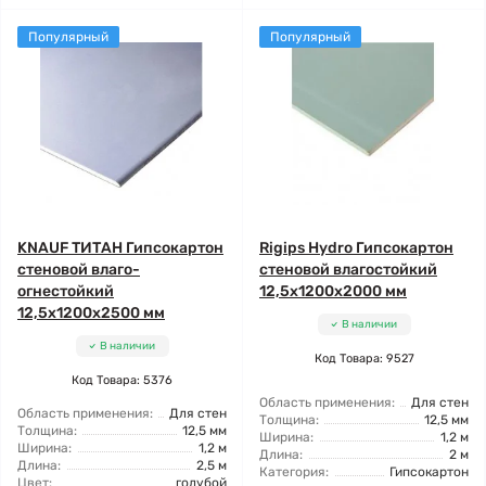
Популярный
Популярный
KNAUF ТИТАН Гипсокартон
Rigips Hydro Гипсокартон
стеновой влаго-
стеновой влагостойкий
огнестойкий
12,5x1200x2000 мм
12,5x1200x2500 мм
В наличии
В наличии
Код Товара: 9527
Код Товара: 5376
Область применения:
Для стен
Область применения:
Для стен
Толщина:
12,5 мм
Толщина:
12,5 мм
Ширина:
1,2 м
Ширина:
1,2 м
Длина:
2 м
Длина:
2,5 м
Категория:
Гипсокартон
Цвет:
голубой