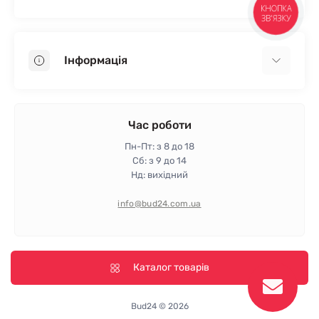
КНОПКА
ЗВ'ЯЗКУ
Гіпсокартон
OSB
Інформація
Пінопласт
Пінополістирол
Доставка
Мінеральна вата
Оплата
Час роботи
Клей для плитки
Контакти
Пн-Пт: з 8 до 18
Гарантія та повернення
Сб: з 9 до 14
Нд: вихідний
Політика конфіденційності
Про магазин
info@bud24.com.ua
Відгуки
Карта сайту
Виробники
Каталог товарів
Bud24 © 2026