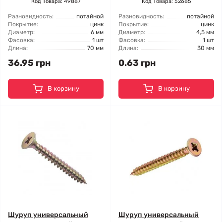
Код Товара: 49887
Код Товара: 52685
Разновидность:
потайной
Разновидность:
потайной
Покрытие:
цинк
Покрытие:
цинк
Диаметр:
6 мм
Диаметр:
4,5 мм
Фасовка:
1 шт
Фасовка:
1 шт
Длина:
70 мм
Длина:
30 мм
36.95 грн
0.63 грн
В корзину
В корзину
Шуруп универсальный
Шуруп универсальный