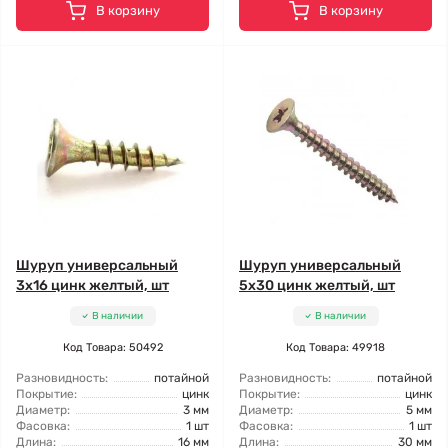
В корзину
В корзину
Шуруп универсальный
Шуруп универсальный
3x16 цинк желтый, шт
5x30 цинк желтый, шт
В наличии
В наличии
Код Товара: 50492
Код Товара: 49918
Разновидность:
потайной
Разновидность:
потайной
Покрытие:
цинк
Покрытие:
цинк
Диаметр:
3 мм
Диаметр:
5 мм
Фасовка:
1 шт
Фасовка:
1 шт
Длина:
16 мм
Длина:
30 мм