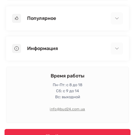
Популярное
Гипсокартон
OSB
Информация
Пенопласт
Пенополистирол
Доставка
Минеральная вата
Оплата
Время работы
Клей для плитки
Контакты
Пн-Пт: с 8 до 18
Гарантия и возврат
Сб: с 9 до 14
Вс: выходной
Политика конфиденциальности
Про магазин
info@bud24.com.ua
Отзывы
Карта сайта
Производители