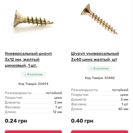
Универсальный шуруп
Шуруп универсальный
3x12 мм, желтый
3x40 цинк желтый, шт
цинковый, 1 шт.
В наличии
В наличии
Код Товара: 50482
Код Товара: 50494
Разновидность:
потайной
Разновидность:
потайной
Покрытие:
цинк
Покрытие:
цинк
Диаметр:
3 мм
Диаметр:
3 мм
Фасовка:
1 шт
Фасовка:
1 шт
Длина:
40 мм
Длина:
12 мм
0.24 грн
0.40 грн