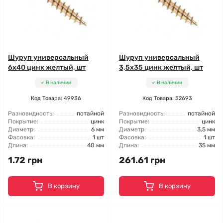
Шуруп универсальный
Шуруп универсальный
6x40 цинк желтый, шт
3,5x35 цинк желтый, шт
В наличии
В наличии
Код Товара: 49936
Код Товара: 52693
Разновидность:
потайной
Разновидность:
потайной
Покрытие:
цинк
Покрытие:
цинк
Диаметр:
6 мм
Диаметр:
3,5 мм
Фасовка:
1 шт
Фасовка:
1 шт
Длина:
40 мм
Длина:
35 мм
1.72 грн
261.61 грн
В корзину
В корзину