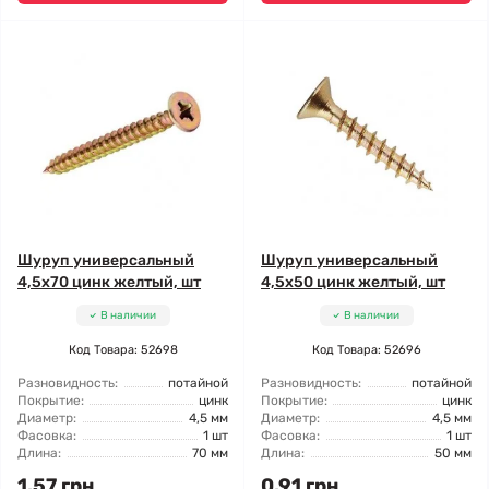
Шуруп универсальный
Шуруп универсальный
4,5x70 цинк желтый, шт
4,5x50 цинк желтый, шт
В наличии
В наличии
Код Товара: 52698
Код Товара: 52696
Разновидность:
потайной
Разновидность:
потайной
Покрытие:
цинк
Покрытие:
цинк
Диаметр:
4,5 мм
Диаметр:
4,5 мм
Фасовка:
1 шт
Фасовка:
1 шт
Длина:
70 мм
Длина:
50 мм
1.57 грн
0.91 грн