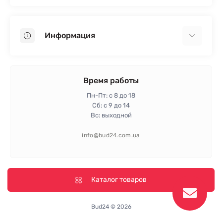
Гипсокартон
OSB
Информация
Пенопласт
Пенополистирол
Доставка
Минеральная вата
Оплата
Время работы
Клей для плитки
Контакты
Пн-Пт: с 8 до 18
Гарантия и возврат
Сб: с 9 до 14
Вс: выходной
Политика конфиденциальности
Про магазин
info@bud24.com.ua
Отзывы
Карта сайта
Производители
Каталог товаров
Bud24 © 2026