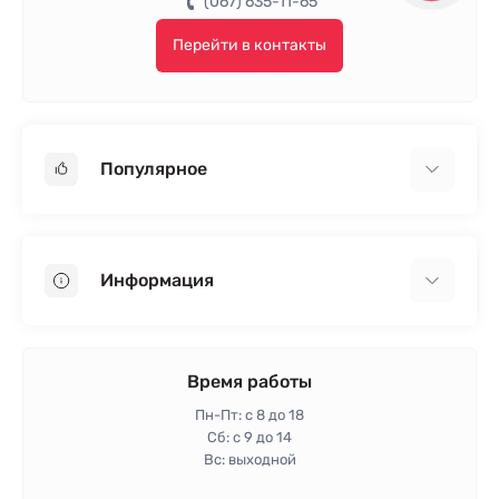
(067) 635-11-65
Перейти в контакты
Популярное
Гипсокартон
OSB
Информация
Пенопласт
Пенополистирол
Доставка
Минеральная вата
Оплата
Время работы
Клей для плитки
Контакты
Пн-Пт: с 8 до 18
Гарантия и возврат
Сб: с 9 до 14
Вс: выходной
Политика конфиденциальности
Про магазин