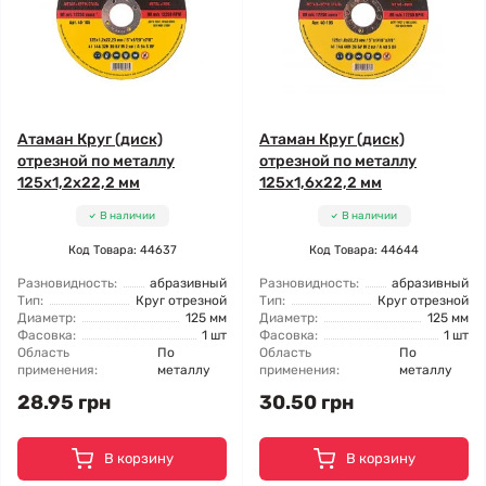
Атаман Круг (диск)
Атаман Круг (диск)
отрезной по металлу
отрезной по металлу
125x1,2x22,2 мм
125x1,6x22,2 мм
В наличии
В наличии
Код Товара: 44637
Код Товара: 44644
Разновидность:
абразивный
Разновидность:
абразивный
Тип:
Круг отрезной
Тип:
Круг отрезной
Диаметр:
125 мм
Диаметр:
125 мм
Фасовка:
1 шт
Фасовка:
1 шт
Область
По
Область
По
применения:
металлу
применения:
металлу
28.95 грн
30.50 грн
В корзину
В корзину