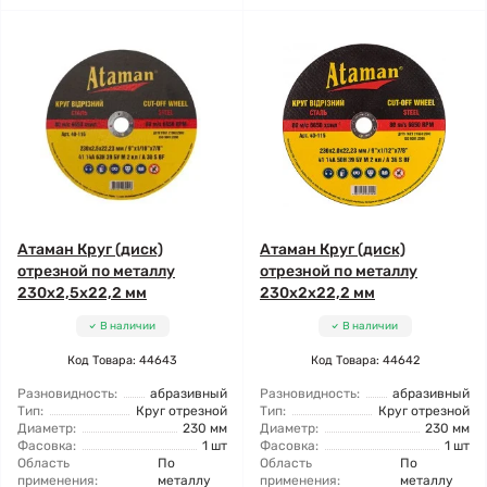
Атаман Круг (диск)
Атаман Круг (диск)
отрезной по металлу
отрезной по металлу
230x2,5x22,2 мм
230x2x22,2 мм
В наличии
В наличии
Код Товара: 44643
Код Товара: 44642
Разновидность:
абразивный
Разновидность:
абразивный
Тип:
Круг отрезной
Тип:
Круг отрезной
Диаметр:
230 мм
Диаметр:
230 мм
Фасовка:
1 шт
Фасовка:
1 шт
Область
По
Область
По
применения:
металлу
применения:
металлу