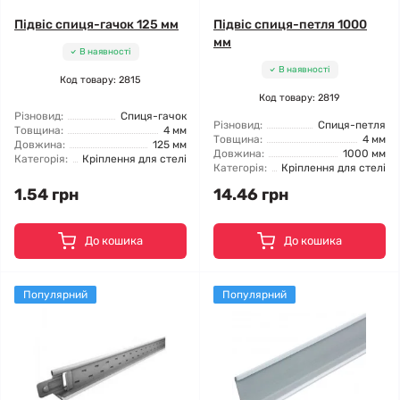
Підвіс спиця-гачок 125 мм
Підвіс спиця-петля 1000
мм
В наявності
В наявності
Код товару: 2815
Код товару: 2819
Різновид:
Спиця-гачок
Різновид:
Спиця-петля
Товщина:
4 мм
Товщина:
4 мм
Довжина:
125 мм
Довжина:
1000 мм
Категорія:
Кріплення для стелі
Категорія:
Кріплення для стелі
1.54 грн
14.46 грн
До кошика
До кошика
Популярний
Популярний