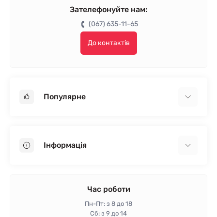
Зателефонуйте нам:
(067) 635-11-65
До контактів
Популярне
Гіпсокартон
OSB
Інформація
Пінопласт
Пінополістирол
Доставка
Мінеральна вата
Оплата
Час роботи
Клей для плитки
Контакти
Пн-Пт: з 8 до 18
Гарантія та повернення
Сб: з 9 до 14