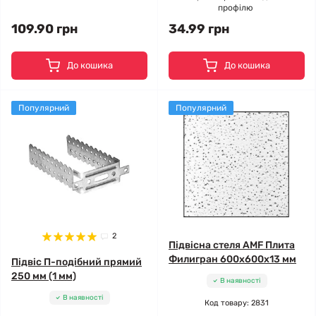
профілю
109.90 грн
34.99 грн
До кошика
До кошика
Популярний
Популярний
2
Підвісна стеля AMF Плита
Филигран 600x600x13 мм
Підвіс П-подібний прямий
250 мм (1 мм)
В наявності
В наявності
Код товару: 2831