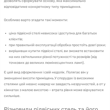
дозволять сформувати основу, яка максимально
відповідатиме конкретному типу приміщення.
Особливо варто згадати такі моменти:
ціна підвісної стелі невисока і доступна для багатьох
клієнтів;
при правильній експлуатації обробка простоїть довгі роки;
вирішивши купити підвісні стелі, ви зможете встановити
на них світильники різної потужності та розмірів (від
точкових до великих люмінесцентних ламп).
Є цей вид оформлення і свій недолік. Полягає він у
зменшенні висоти приміщень.У спорудах із високими
стелями цей нюанс навряд чи завдасть незручностей, а от у
кімнатах з малою висотою – втрата рівня може відчуватися
сильніше.
Різновиди підвісних стель та його