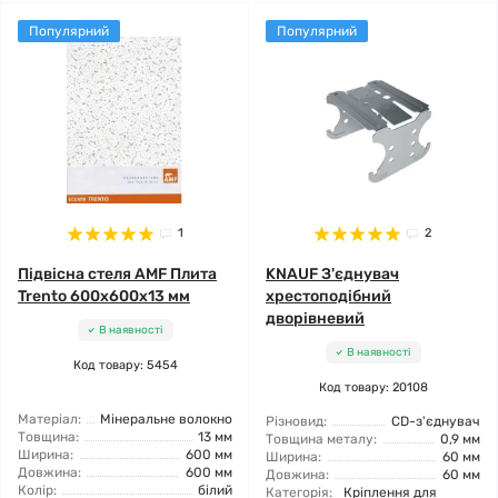
Популярний
Популярний
1
2
Підвісна стеля AMF Плита
KNAUF З'єднувач
Trento 600x600x13 мм
хрестоподібний
дворівневий
В наявності
В наявності
Код товару: 5454
Код товару: 20108
Матеріал:
Мінеральне волокно
Різновид:
CD-з'єднувач
Товщина:
13 мм
Товщина металу:
0,9 мм
Ширина:
600 мм
Ширина:
60 мм
Довжина:
600 мм
Довжина:
60 мм
Колір:
білий
Категорія:
Кріплення для