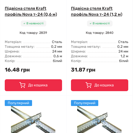
Підвісна стеля Kraft
Підвісна стеля Kraft
профіль Nova т-24 (0,6 м)
профіль Nova т-24 (1,2 м)
В наявності
В наявності
Код товару: 2839
Код товару: 2840
Матеріал:
Сталь
Матеріал:
Сталь
Товщина металу:
0,2 мм
Товщина металу:
0,2 мм
Ширина:
24 мм
Ширина:
24 мм
Довжина:
0,6 м
Довжина:
1,2 м
Колір:
білий
Колір:
білий
16.48 грн
31.87 грн
До кошика
До кошика
Популярний
Популярний