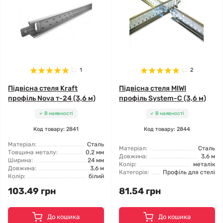
1
2
Підвісна стеля Kraft
Підвісна стеля MIWI
профіль Nova т-24 (3,6 м)
профіль System-C (3,6 м)
В наявності
В наявності
Код товару: 2841
Код товару: 2844
Матеріал:
Сталь
Матеріал:
Сталь
Товщина металу:
0,2 мм
Довжина:
3,6 м
Ширина:
24 мм
Колір:
металік
Довжина:
3,6 м
Категорія:
Профіль для стелі
Колір:
білий
103.49 грн
81.54 грн
До кошика
До кошика