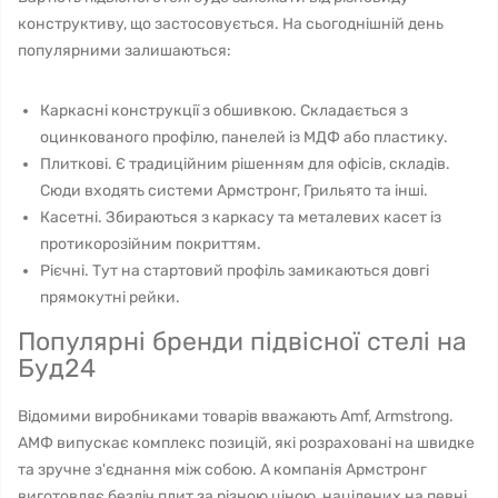
конструктиву, що застосовується. На сьогоднішній день
популярними залишаються:
Каркасні конструкції з обшивкою. Складається з
оцинкованого профілю, панелей із МДФ або пластику.
Плиткові. Є традиційним рішенням для офісів, складів.
Сюди входять системи Армстронг, Грильято та інші.
Касетні. Збираються з каркасу та металевих касет із
протикорозійним покриттям.
Рієчні. Тут на стартовий профіль замикаються довгі
прямокутні рейки.
Популярні бренди підвісної стелі на
Буд24
Відомими виробниками товарів вважають Amf, Armstrong.
АМФ випускає комплекс позицій, які розраховані на швидке
та зручне з'єднання між собою. А компанія Армстронг
виготовляє безліч плит за різною ціною, націлених на певні