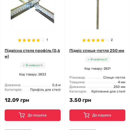
1
2
Підвісна стеля профіль (0,6
Підвіс спиця-петля 250 мм
м)
В наявності
В наявності
Код товару: 2821
Код товару: 2833
Різновид:
Спиця-петля
Товщина:
4 мм
Довжина:
0,6 м
Довжина:
250 мм
Категорія:
Профіль для стелі
Категорія:
Кріплення для стелі
12.09 грн
3.50 грн
До кошика
До кошика