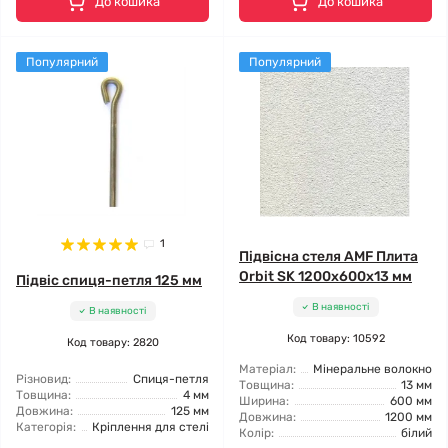
До кошика
До кошика
Популярний
Популярний
1
Підвісна стеля AMF Плита
Orbit SK 1200x600x13 мм
Підвіс спиця-петля 125 мм
В наявності
В наявності
Код товару: 10592
Код товару: 2820
Матеріал:
Мінеральне волокно
Різновид:
Спиця-петля
Товщина:
13 мм
Товщина:
4 мм
Ширина:
600 мм
Довжина:
125 мм
Довжина:
1200 мм
Категорія:
Кріплення для стелі
Колір:
білий