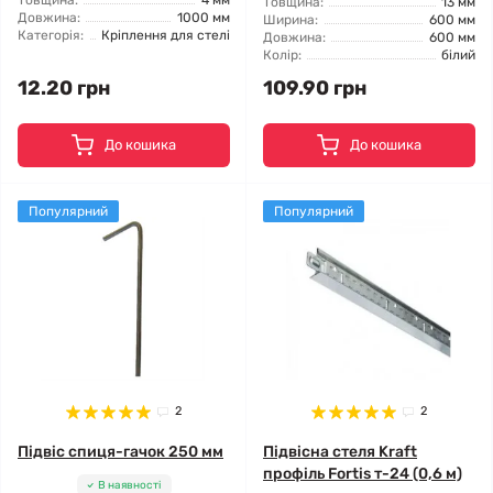
Товщина:
4 мм
Товщина:
13 мм
Довжина:
1000 мм
Ширина:
600 мм
Категорія:
Кріплення для стелі
Довжина:
600 мм
Колір:
білий
12.20 грн
109.90 грн
До кошика
До кошика
Популярний
Популярний
2
2
Підвіс спиця-гачок 250 мм
Підвісна стеля Kraft
профіль Fortis т-24 (0,6 м)
В наявності