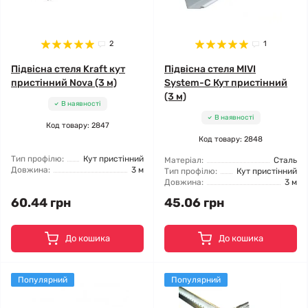
2
1
Підвісна стеля Kraft кут
Підвісна стеля MIVI
пристінний Nova (3 м)
System-C Кут пристінний
(3 м)
В наявності
В наявності
Код товару: 2847
Код товару: 2848
Тип профілю:
Кут пристінний
Матеріал:
Сталь
Довжина:
3 м
Тип профілю:
Кут пристінний
Довжина:
3 м
60.44 грн
45.06 грн
До кошика
До кошика
Популярний
Популярний