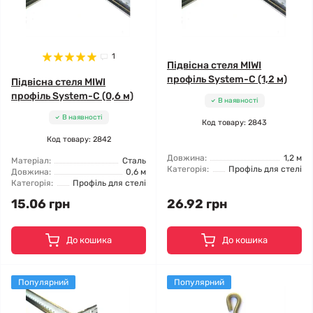
1
Підвісна стеля MIWI
профіль System-C (1,2 м)
Підвісна стеля MIWI
профіль System-C (0,6 м)
В наявності
В наявності
Код товару: 2843
Код товару: 2842
Довжина:
1,2 м
Матеріал:
Сталь
Категорія:
Профіль для стелі
Довжина:
0,6 м
Категорія:
Профіль для стелі
15.06 грн
26.92 грн
До кошика
До кошика
Популярний
Популярний