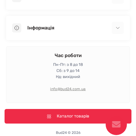
Гіпсокартон
OSB
Інформація
Пінопласт
Пінополістирол
Доставка
Мінеральна вата
Оплата
Час роботи
Клей для плитки
Контакти
Пн-Пт: з 8 до 18
Гарантія та повернення
Сб: з 9 до 14
Нд: вихідний
Політика конфіденційності
Про магазин
info@bud24.com.ua
Відгуки
Карта сайту
Виробники
Каталог товарів
Bud24 © 2026