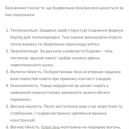
Зазначимо також те, що будівельна піна високо цінується за
такі показники:
Теплоізоляція. Завдяки своїй структурі з'єднання формує
бар'єр для теплопередачі. Тим самим зменшуючи втрати
тепла взимку та зберігаючи прохолоду влітку.
Звукоізоляція. За рахунок комірчастої будови – піна
поглинає звукові хвилі. І добре знижує рівень
навколишнього шуму.
Вологостійкість. Поліуретанова піна не втрачає заданих
властивостей навіть при прямому контакті з водою.
Економічність. Товар недорогий за ціною і навіть у
невеликій кількості може заповнити значні обсяги
порожнин.
Висока міцність. Після застигання шар стає жорстким та
стабільним. І чудово витримує кріплення важких
конструкцій.
Вогнестійкість.
Клей піна
монтажна не поширює вогонь,