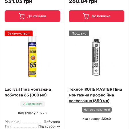
531.03 грн
260.84 грн
До кошика
До кошика
Закінчується
Продано
Lacrysil Піна монтажна
ТехноНІКОЛЬ MASTER Піна
побутова 65 (800 мл)
монтажна професійна
всесезонна (650 мл)
В наявності
Немає в наявності
Код товару: 10998
Код товару: 22060
Різновид:
Побутова
Тип:
Під трубочку