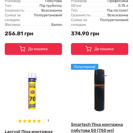
Різновид:
Побутова
Різновид:
Професійна
Тип:
Під трубочку
Об'єм:
0,75 л
Сезонність:
Всесезонна
Тип:
Під пістолет
Суміші за
Поліуретановий
Сезонність:
Всесезонна
складом:
Суміші за
Поліуретановий
Фасовка:
Балон
складом:
256.81 грн
374.90 грн
До кошика
До кошика
Популярний
1
Smartech Піна монтажна
побутова 50 (750 мл)
Lacrysil Піна монтажна