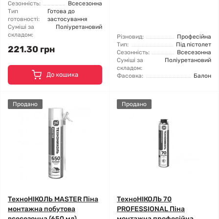
Сезонність:
Всесезонна
Тип
Готова до
готовності:
застосування
Суміші за
Поліуретановий
складом:
Різновид:
Професійна
Тип:
Під пістолет
221.30 грн
Сезонність:
Всесезонна
Суміші за
Поліуретановий
складом:
До кошика
Фасовка:
Балон
Продано
Продано
ТехноНІКОЛЬ MASTER Піна
ТехноНІКОЛЬ 70
монтажна побутова
PROFESSIONAL Піна
всесезонна (650 мл)
монтажна професійна