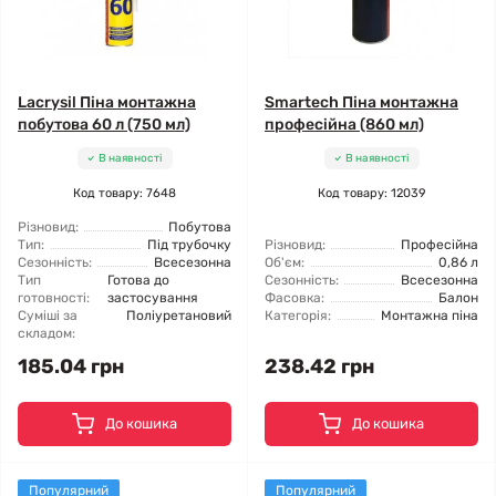
Lacrysil Піна монтажна
Smartech Піна монтажна
побутова 60 л (750 мл)
професійна (860 мл)
В наявності
В наявності
Код товару: 7648
Код товару: 12039
Різновид:
Побутова
Тип:
Під трубочку
Різновид:
Професійна
Сезонність:
Всесезонна
Об'єм:
0,86 л
Тип
Готова до
Сезонність:
Всесезонна
готовності:
застосування
Фасовка:
Балон
Суміші за
Поліуретановий
Категорія:
Монтажна піна
складом:
185.04 грн
238.42 грн
До кошика
До кошика
Популярний
Популярний