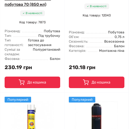
побутова 70 (850 мл)
В наявності
В наявності
Код товару: 12043
Код товару: 7873
Різновид:
Побутова
Різновид:
Побутова
Тип:
Під трубочку
Об'єм:
0,75 л
Тип
Готова до
Сезонність:
Всесезонна
готовності:
застосування
Фасовка:
Балон
Суміші за
Поліуретановий
Категорія:
Монтажна піна
складом:
Фасовка:
Балон
230.19 грн
210.18 грн
До кошика
До кошика
Популярний
Популярний