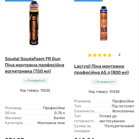
2
Soudal Soudafoam FR Gun
Піна монтажна професійна
Lacrysil Піна монтажна
вогнетривка (750 мл)
професійна 65 л (800 мл)
В наявності
В наявності
Код товару: 13522
Код товару: 13338
Різновид:
Професійна
Тип:
Під пістолет
Різновид:
Професійна
Сезонність:
Всесезонна
Об'єм:
0,75 л
Тип
Готова до
Фасовка:
Балон
готовності:
застосування
Категорія:
Монтажна піна
Суміші за
Поліуретановий
складом: