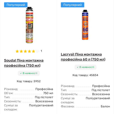
Популярний
Популярний
1
Lacrysil Піна монтажна
професійна 60 л (750 мл)
Soudal Піна монтажна
професійна (750 мл)
В наявності
В наявності
Код товару: 45834
Код товару: 5952
Різновид:
Професійна
Різновид:
Професійна
Тип:
Під пістолет
Об'єм:
750 мл
Сезонність:
Всесезонна
Тип:
Під пістолет
Суміші за
Поліуретановий
Сезонність:
Всесезонна
складом:
Суміші за
Поліуретановий
Фасовка:
Балон
складом: