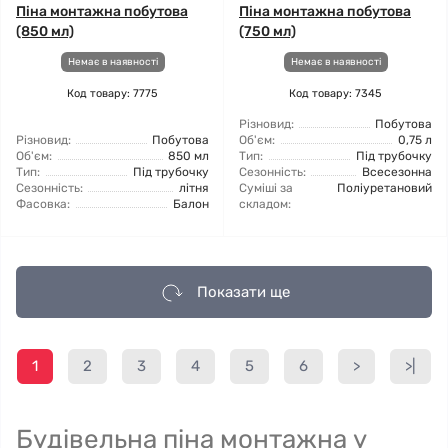
Піна монтажна побутова
Піна монтажна побутова
(850 мл)
(750 мл)
Немає в наявності
Немає в наявності
Код товару: 7775
Код товару: 7345
Різновид:
Побутова
Різновид:
Побутова
Об'єм:
0,75 л
Об'єм:
850 мл
Тип:
Під трубочку
Тип:
Під трубочку
Сезонність:
Всесезонна
Сезонність:
літня
Суміші за
Поліуретановий
Фасовка:
Балон
складом:
Показати ще
1
2
3
4
5
6
>
>|
Будівельна піна монтажна у