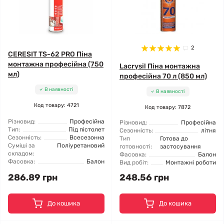
2
CERESIT TS-62 PRO Піна
монтажна професійна (750
Lacrysil Піна монтажна
мл)
професійна 70 л (850 мл)
В наявності
В наявності
Код товару: 4721
Код товару: 7872
Різновид:
Професійна
Різновид:
Професійна
Тип:
Під пістолет
Сезонність:
літня
Сезонність:
Всесезонна
Тип
Готова до
Суміші за
Поліуретановий
готовності:
застосування
складом:
Фасовка:
Балон
Фасовка:
Балон
Вид робіт:
Монтажні роботи
286.89 грн
248.56 грн
До кошика
До кошика