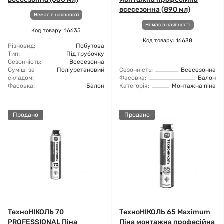
всесезонна (890 мл)
Немає в наявності
Немає в наявності
Код товару: 16635
Код товару: 16638
Різновид:
Побутова
Тип:
Під трубочку
Сезонність:
Всесезонна
Суміші за
Поліуретановий
Сезонність:
Всесезонна
складом:
Фасовка:
Балон
Фасовка:
Балон
Категорія:
Монтажна піна
Продано
Продано
ТехноНІКОЛЬ 70
ТехноНІКОЛЬ 65 Maximum
PROFESSIONAL Піна
Піна монтажна професійна