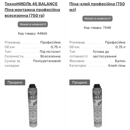
ТехноНІКОЛЬ 45 BALANCE
Піна-клей професійна (750
Піна монтажна професійна
мл)
всесезонна (750 гр)
Немає в наявності
Немає в наявності
Код товару: 7348
Код товару: 44865
Різновид:
Професійна
Різновид:
Професійна
Об'єм:
0,75 л
Об'єм:
0,75 л
Тип:
Під пістолет
Тип
Готова до
Сезонність:
Всесезонна
готовності:
застосування
Суміші за
Поліуретановий
Фасовка:
Балон
складом:
Категорія:
Клей-піна
Продано
Продано