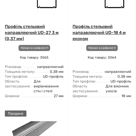
Профіль стельовий
Профіль стельовий
направляючий UD-27 3 м
направляючий UD-18 4 м
(0,37 мм)
економ
Немає в наявності
Немає в наявності
Код товару: 3065
Код товару: 3064
Різновид:
направляючий
Товщина металу:
0,38 мм
Різновид:
направляючий
Тип профілю:
UD-профіль
Товщина металу:
0,38 мм
Область
Для
Тип профілю:
UD-профіль
застосування:
вирівнювання
Область
Для віконних
стін і стелі
застосування:
укосів
Ширина:
27 мм
Ширина:
18 мм
Продано