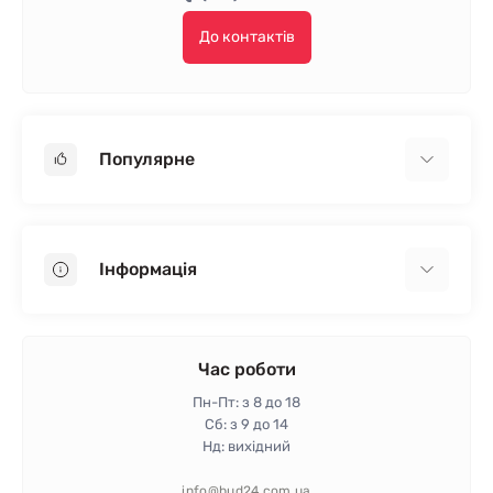
До контактів
Популярне
Гіпсокартон
OSB
Інформація
Пінопласт
Пінополістирол
Доставка
Мінеральна вата
Оплата
Час роботи
Клей для плитки
Контакти
Пн-Пт: з 8 до 18
Гарантія та повернення
Сб: з 9 до 14
Нд: вихідний
Політика конфіденційності
Про магазин
info@bud24.com.ua