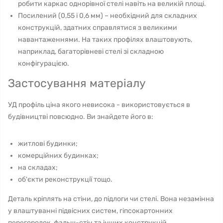
робити каркас однорівної стелі навіть на великій площі.
Посилений (0,55 і 0,6 мм) – необхідний для складних
конструкцій, здатних справлятися з великими
навантаженнями. На таких профілях влаштовують,
наприклад, багаторівневі стелі зі складною
конфігурацією.
Застосування матеріалу
УД профіль ціна якого невисока - використовується в
будівництві повсюдно. Ви знайдете його в:
житлові будинки;
комерційних будинках;
на складах;
об'єкти реконструкції тощо.
Деталь кріплять на стіни, до підлоги чи стелі. Вона незамінна
у влаштуванні підвісних систем, гіпсокартонних
перегородок, фальш-стін та інших конструкцій.