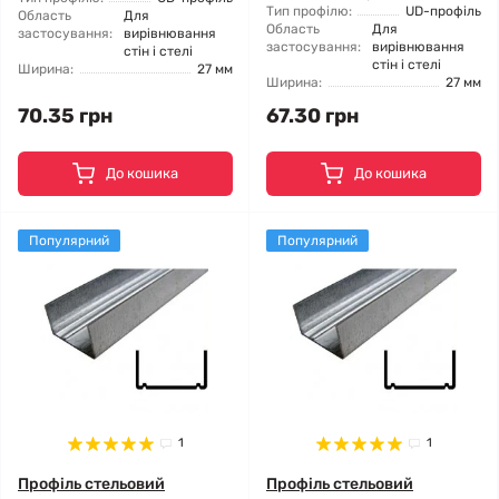
Тип профілю:
UD-профіль
Область
Для
Область
Для
застосування:
вирівнювання
застосування:
вирівнювання
стін і стелі
стін і стелі
Ширина:
27 мм
Ширина:
27 мм
70.35 грн
67.30 грн
До кошика
До кошика
Популярний
Популярний
1
1
Профіль стельовий
Профіль стельовий