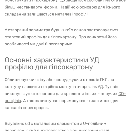
Конструкції з гіпсокартону, що зводяться сьогодні, мають все
більш нестандартні форми. Надійною основою для їхнього
складання залишаються
металеві профілі
.
У створенні периметра будь-якої з основ застосовується
стартовий профіль для гіпсокартону. Про конкретні його
особливості ми далі й поговоримо.
Основні характеристики УД
профілю для гіпсокартону
Облицьовуючи стіну або споруджуючи стелю із ГКЛ, по
контуру площини потрібно монтувати профіль УД. Тут він
виконує функцію основи для кріплення інших – несучих
CD-
профілів
. А також виступає спрямовуючою частиною для
каркасів перегородок.
Візуально ud є металевим елементом з U-подібним
перерізом, який виготовляється з оцинкованої сталі.