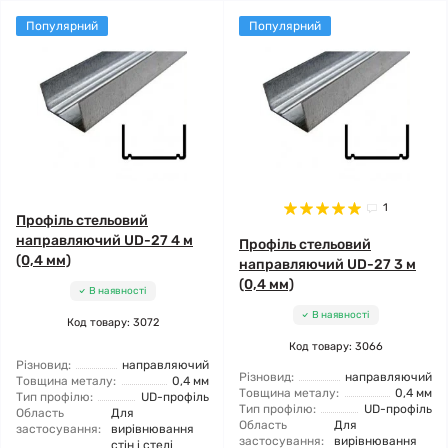
Популярний
Популярний
1
Профіль стельовий
направляючий UD-27 4 м
Профіль стельовий
(0,4 мм)
направляючий UD-27 3 м
(0,4 мм)
В наявності
В наявності
Код товару: 3072
Код товару: 3066
Різновид:
направляючий
Різновид:
направляючий
Товщина металу:
0,4 мм
Товщина металу:
0,4 мм
Тип профілю:
UD-профіль
Тип профілю:
UD-профіль
Область
Для
Область
Для
застосування:
вирівнювання
застосування:
вирівнювання
стін і стелі