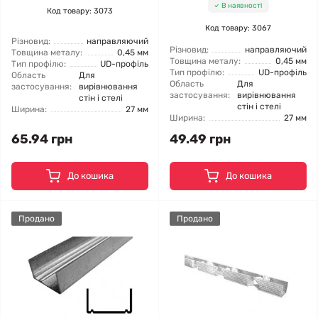
В наявності
Код товару: 3073
Код товару: 3067
Різновид:
направляючий
Різновид:
направляючий
Товщина металу:
0,45 мм
Товщина металу:
0,45 мм
Тип профілю:
UD-профіль
Тип профілю:
UD-профіль
Область
Для
Область
Для
застосування:
вирівнювання
застосування:
вирівнювання
стін і стелі
стін і стелі
Ширина:
27 мм
Ширина:
27 мм
65.94 грн
49.49 грн
До кошика
До кошика
Продано
Продано