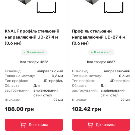
KNAUF профіль стельовий
Профіль стельовий
направляючий UD-27 4 м
направляючий UD-27 4 м
(0,6 мм)
(0,6 мм)
В наявності
В наявності
Код товару: 4822
Код товару: 6867
Різновид:
направляючий
Різновид:
направляючий
Товщина металу:
0,6 мм
Товщина металу:
0,6 мм
Тип профілю:
UD-профіль
Тип профілю:
UD-профіль
Область
Для
Область
Для
застосування:
вирівнювання
застосування:
вирівнювання
стін і стелі
стін і стелі
Ширина:
27 мм
Ширина:
27 мм
188.00 грн
102.42 грн
До кошика
До кошика