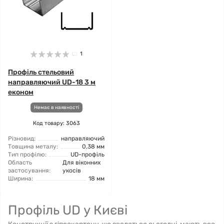
1
Профіль стельовий
направляючий UD-18 3 м
економ
Немає в наявності
Код товару: 3063
Різновид:
направляючий
Товщина металу:
0,38 мм
Тип профілю:
UD-профіль
Область
Для віконних
застосування:
укосів
Ширина:
18 мм
Профіль UD у Києві