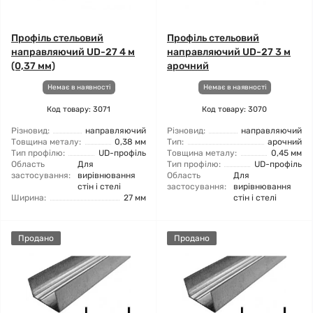
Профіль стельовий
Профіль стельовий
направляючий UD-27 4 м
направляючий UD-27 3 м
(0,37 мм)
арочний
Немає в наявності
Немає в наявності
Код товару: 3071
Код товару: 3070
Різновид:
направляючий
Різновид:
направляючий
Товщина металу:
0,38 мм
Тип:
арочний
Тип профілю:
UD-профіль
Товщина металу:
0,45 мм
Область
Для
Тип профілю:
UD-профіль
застосування:
вирівнювання
Область
Для
стін і стелі
застосування:
вирівнювання
Ширина:
27 мм
стін і стелі
Продано
Продано