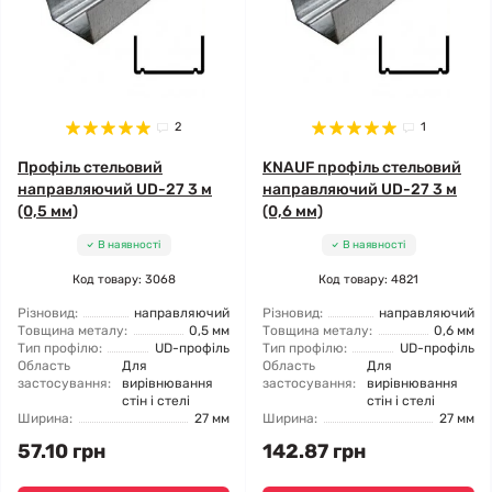
2
1
Профіль стельовий
KNAUF профіль стельовий
направляючий UD-27 3 м
направляючий UD-27 3 м
(0,5 мм)
(0,6 мм)
В наявності
В наявності
Код товару: 3068
Код товару: 4821
Різновид:
направляючий
Різновид:
направляючий
Товщина металу:
0,5 мм
Товщина металу:
0,6 мм
Тип профілю:
UD-профіль
Тип профілю:
UD-профіль
Область
Для
Область
Для
застосування:
вирівнювання
застосування:
вирівнювання
стін і стелі
стін і стелі
Ширина:
27 мм
Ширина:
27 мм
57.10 грн
142.87 грн