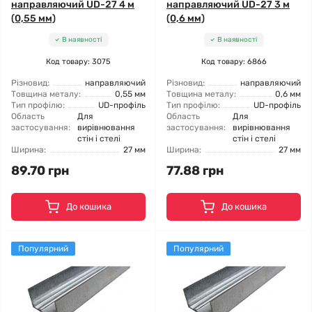
направляючий UD-27 4 м
направляючий UD-27 3 м
(0,55 мм)
(0,6 мм)
В наявності
В наявності
Код товару: 3075
Код товару: 6866
Різновид:
направляючий
Різновид:
направляючий
Товщина металу:
0,55 мм
Товщина металу:
0,6 мм
Тип профілю:
UD-профіль
Тип профілю:
UD-профіль
Область
Для
Область
Для
застосування:
вирівнювання
застосування:
вирівнювання
стін і стелі
стін і стелі
Ширина:
27 мм
Ширина:
27 мм
89.70 грн
77.88 грн
До кошика
До кошика
Популярний
Популярний