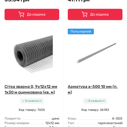
До кошика
До кошика
Популярний
Сітка зварна 0, 9x12x12 мм
Арматура а-500 10 мм (п.
1x30 м оцинкована (кв. м)
м)
В наявності
В наявності
Код товару: 7655
Код товару: 26183
Покриття:
цинк
Клас:
А-500
Розмір комірки:
12x12 мм
Тип:
гарячекатаний