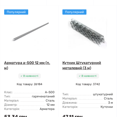
Популярний
Популярний
Арматура а-500 12 мм (п.
Кутник Штукатурний
м)
металевий (3 м)
В наявності
В наявності
Код товару: 26184
Код товару: 3742
Клас:
А-500
Тип:
штукатурний
Тип:
гарячекатаний
Матеріал:
Сталь
Матеріал:
Сталь
Довжина:
3 м
Діаметр:
12 мм
Категорія:
Куточки
Категорія:
Арматера
53.34 грн
47.11 грн