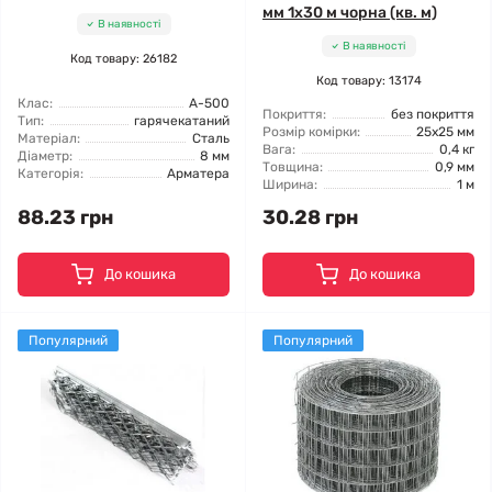
мм 1x30 м чорна (кв. м)
В наявності
В наявності
Код товару: 26182
Код товару: 13174
Клас:
А-500
Покриття:
без покриття
Тип:
гарячекатаний
Розмір комірки:
25x25 мм
Матеріал:
Сталь
Вага:
0,4 кг
Діаметр:
8 мм
Товщина:
0,9 мм
Категорія:
Арматера
Ширина:
1 м
88.23 грн
30.28 грн
До кошика
До кошика
Популярний
Популярний