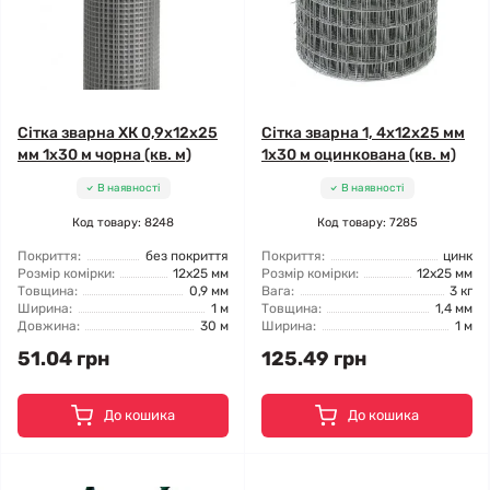
Сітка зварна ХК 0,9x12x25
Сітка зварна 1, 4x12x25 мм
мм 1x30 м чорна (кв. м)
1x30 м оцинкована (кв. м)
В наявності
В наявності
Код товару: 8248
Код товару: 7285
Покриття:
без покриття
Покриття:
цинк
Розмір комірки:
12x25 мм
Розмір комірки:
12x25 мм
Товщина:
0,9 мм
Вага:
3 кг
Ширина:
1 м
Товщина:
1,4 мм
Довжина:
30 м
Ширина:
1 м
51.04 грн
125.49 грн
До кошика
До кошика