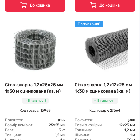
До кошика
До кошика
Популярний
Сітка зварна 1,2x25x25 мм
Сітка зварна 1,2x12x25 мм
1x30 м оцинкована (кв. м)
1x30 м оцинкована (кв. м)
В наявності
В наявності
Код товару: 15968
Код товару: 27664
Покриття:
цинк
Покриття:
цинк
Розмір комірки:
25x25 мм
Розмір комірки:
12x25 мм
Вага:
3 кг
Товщина:
1,2 мм
Товщина:
1,2 мм
Ширина:
1 м