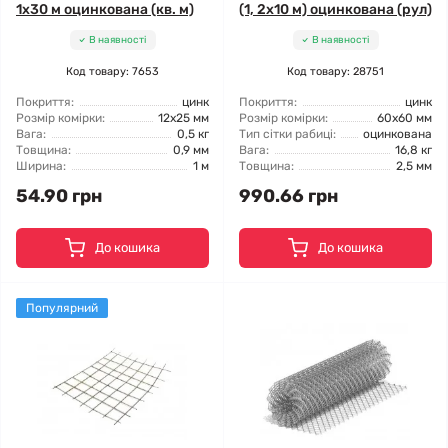
1x30 м оцинкована (кв. м)
(1, 2x10 м) оцинкована (рул)
В наявності
В наявності
Код товару: 7653
Код товару: 28751
Покриття:
цинк
Покриття:
цинк
Розмір комірки:
12x25 мм
Розмір комірки:
60x60 мм
Вага:
0,5 кг
Тип сітки рабиці:
оцинкована
Товщина:
0,9 мм
Вага:
16,8 кг
Ширина:
1 м
Товщина:
2,5 мм
54.90 грн
990.66 грн
До кошика
До кошика
Популярний