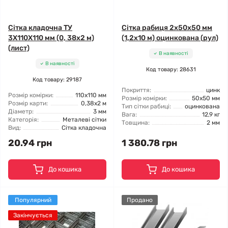
Сітка кладочна ТУ
Сітка рабиця 2x50x50 мм
3X110X110 мм (0, 38x2 м)
(1,2x10 м) оцинкована (рул)
(лист)
В наявності
В наявності
Код товару: 28631
Код товару: 29187
Покриття:
цинк
Розмір комірки:
110x110 мм
Розмір комірки:
50x50 мм
Розмір карти:
0,38x2 м
Тип сітки рабиці:
оцинкована
Діаметр:
3 мм
Вага:
12,9 кг
Категорія:
Металеві сітки
Товщина:
2 мм
Вид:
Сітка кладочна
20.94 грн
1 380.78 грн
До кошика
До кошика
Популярний
Продано
Закінчується