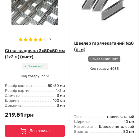
2
Швелер гарячекатаний №8
(п. м)
Сітка кладочна 3x50x50 мм
(1x2 м) (лист)
Немає в наявності
В наявності
Код товару: 4035
Код товару: 3331
Розмір комірки:
50x50 мм
Розмір карти:
1x2 м
Діаметр:
3 мм
Ширина:
100 см
Довжина:
3 мм
219.51 грн
Тип:
гарячекатаний
Ширина:
40 мм
Категорія:
Швелер металевий
До кошика
Висота:
80 мм