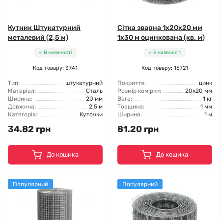
Кутник Штукатурний
Сітка зварна 1x20x20 мм
металевий (2,5 м)
1x30 м оцинкована (кв. м)
В наявності
В наявності
Код товару: 3741
Код товару: 15721
Тип:
штукатурний
Покриття:
цинк
Матеріал:
Сталь
Розмір комірки:
20x20 мм
Ширина:
20 мм
Вага:
1 кг
Довжина:
2,5 м
Товщина:
1 мм
Категорія:
Куточки
Ширина:
1 м
34.82 грн
81.20 грн
До кошика
До кошика
Популярний
Популярний