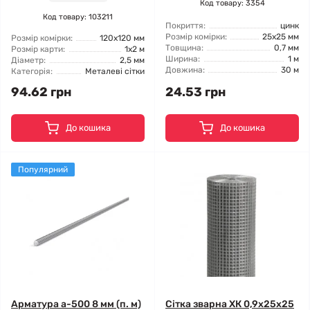
Код товару: 3354
Код товару: 103211
Покриття:
цинк
Розмір комірки:
25x25 мм
Розмір комірки:
120x120 мм
Товщина:
0,7 мм
Розмір карти:
1x2 м
Ширина:
1 м
Діаметр:
2,5 мм
Довжина:
30 м
Категорія:
Металеві сітки
94.62 грн
24.53 грн
До кошика
До кошика
Популярний
Арматура а-500 8 мм (п. м)
Сітка зварна ХК 0,9x25x25