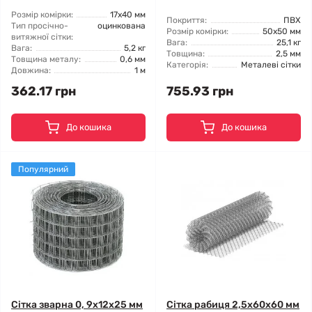
Розмір комірки:
17x40 мм
Покриття:
ПВХ
Тип просічно-
оцинкована
Розмір комірки:
50x50 мм
витяжної сітки:
Вага:
25,1 кг
Вага:
5,2 кг
Товщина:
2,5 мм
Товщина металу:
0,6 мм
Категорія:
Металеві сітки
Довжина:
1 м
362.17 грн
755.93 грн
До кошика
До кошика
Популярний
Сітка зварна 0, 9x12x25 мм
Сітка рабиця 2,5x60x60 мм