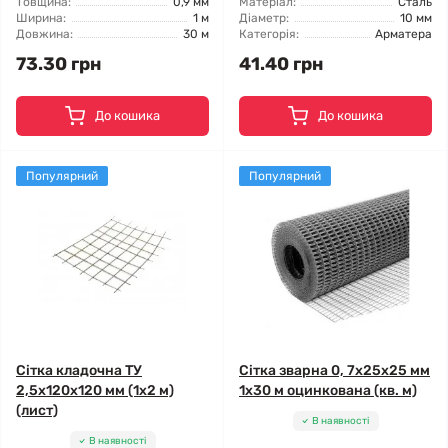
Товщина:
0,9 мм
Матеріал:
Сталь
Ширина:
1 м
Діаметр:
10 мм
Довжина:
30 м
Категорія:
Арматера
73.30 грн
41.40 грн
До кошика
До кошика
Популярний
Популярний
Сітка кладочна ТУ
Сітка зварна 0, 7x25x25 мм
2,5x120x120 мм (1x2 м)
1x30 м оцинкована (кв. м)
(лист)
В наявності
В наявності