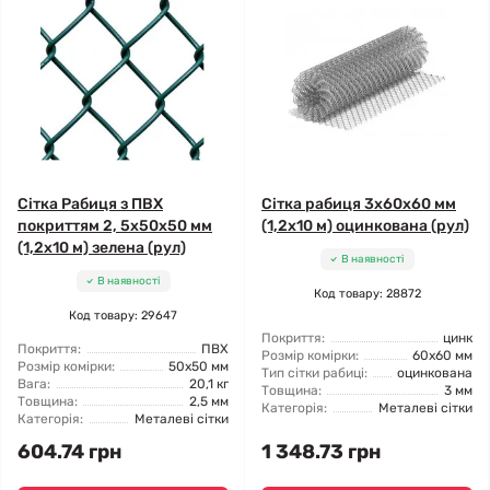
Сітка Рабиця з ПВХ
Сітка рабиця 3x60x60 мм
покриттям 2, 5x50x50 мм
(1,2x10 м) оцинкована (рул)
(1,2x10 м) зелена (рул)
В наявності
В наявності
Код товару: 28872
Код товару: 29647
Покриття:
цинк
Покриття:
ПВХ
Розмір комірки:
60x60 мм
Розмір комірки:
50x50 мм
Тип сітки рабиці:
оцинкована
Вага:
20,1 кг
Товщина:
3 мм
Товщина:
2,5 мм
Категорія:
Металеві сітки
Категорія:
Металеві сітки
604.74 грн
1 348.73 грн