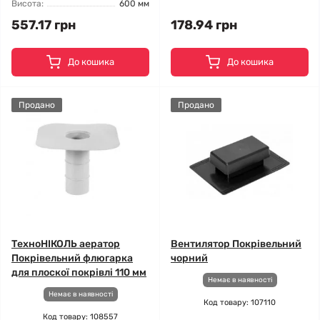
Висота:
600 мм
557.17 грн
178.94 грн
До кошика
До кошика
Продано
Продано
ТехноНІКОЛЬ аератор
Вентилятор Покрівельний
Покрівельний флюгарка
чорний
для плоскої покрівлі 110 мм
Немає в наявності
Немає в наявності
Код товару: 107110
Код товару: 108557