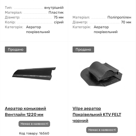
Тип:
внутрішній
Матеріал:
Пластик
Діаметр:
75 мм
Матеріал:
Поліпропілен
Колір:
сірий
Діаметр:
70 мм
Категорія:
Аератор
Категорія:
Аератор
покрівельний
покрівельний
Продано
Продано
Аератор коньковий
Vilpe аератор
Вентлайн 1220 мм
Покрівельний KTV FELT
чорний
Немає в наявності
Немає в наявності
Код товару: 16560