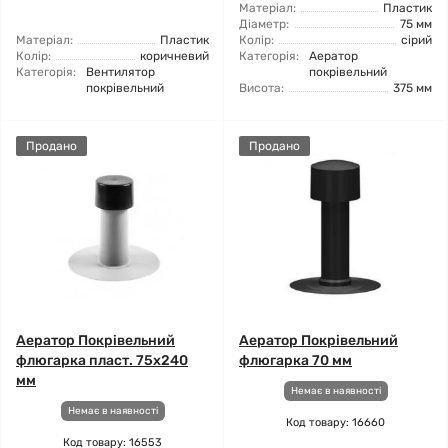
Матеріал:
Пластик
Діаметр:
75 мм
Матеріал:
Пластик
Колір:
сірий
Колір:
коричневий
Категорія:
Аератор
Категорія:
Вентилятор
покрівельний
покрівельний
Висота:
375 мм
Продано
Продано
Аератор Покрівельний
Аератор Покрівельний
флюгарка пласт. 75х240
флюгарка 70 мм
мм
Немає в наявності
Немає в наявності
Код товару: 16660
Код товару: 16553