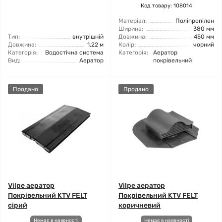
Код товару: 108014
Матеріал:
Поліпропілен
Ширина:
380 мм
Тип:
внутрішній
Довжина:
450 мм
Довжина:
1,22 м
Колір:
чорний
Категорія:
Водостічна система
Категорія:
Аератор
Вид:
Аератор
покрівельний
Продано
Продано
Vilpe аератор
Vilpe аератор
Покрівельний KTV FELT
Покрівельний KTV FELT
сірий
коричневий
Немає в наявності
Немає в наявності