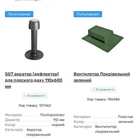
Популярний
Популярний
SGT аератор (дефлектор)
Вентилятор Покрівельний
для плоского даху 110х600
зелений
мм
В наявності
В наявності
Код товару: 106086
Код товару: 107462
Матеріал:
Поліпропілен
Матеріал:
Пластик
Діаметр:
110 мм
Колір:
зелений
Колір:
чорний
Категорія:
Вентилятор
Категорія:
Аератор
покрівельний
покрівельний