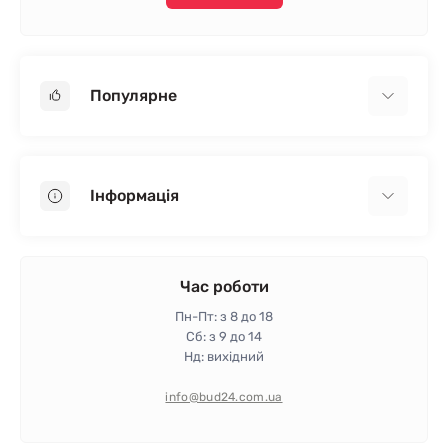
Популярне
Гіпсокартон
OSB
Інформація
Пінопласт
Пінополістирол
Доставка
Мінеральна вата
Оплата
Час роботи
Клей для плитки
Контакти
Пн-Пт: з 8 до 18
Гарантія та повернення
Сб: з 9 до 14
Нд: вихідний
Політика конфіденційності
Про магазин
info@bud24.com.ua
Відгуки
Карта сайту