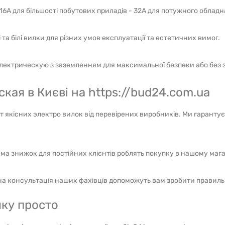
 16А для більшості побутових приладів - 32А для потужного обла
 та білі вилки для різних умов експлуатації та естетичних вимог.
электрическую з заземленням для максимальної безпеки або без 
кая в Києві на https://bud24.com.ua
кісних электро вилок від перевірених виробників. Ми гарантуєм
ма знижок для постійних клієнтів роблять покупку в нашому маг
на консультація наших фахівців допоможуть вам зробити правиль
ку просто