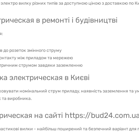
 электро вилку різних типів за доступною ціною з доставкою по К
ическая в ремонті і будівництві
я:
в до розеток змінного струму
контакту між приладом та мережею
ктричним струмом завдяки заземленню
ка электрическая в Києві
ховувати номінальний струм приладу, наявність заземлення та у
к та виробника.
рическая на сайті https://bud24.com.u
астикові вилки - найбільш поширений та безпечний варіант для