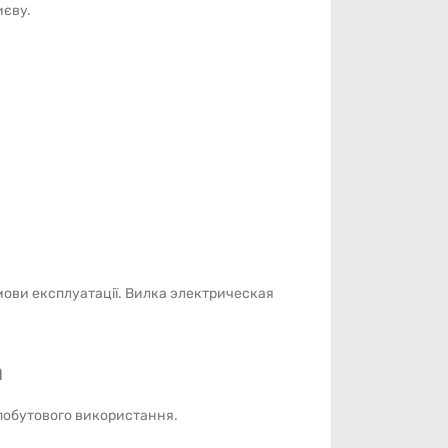
иєву.
мови експлуатації. Вилка электрическая
a
 побутового використання.