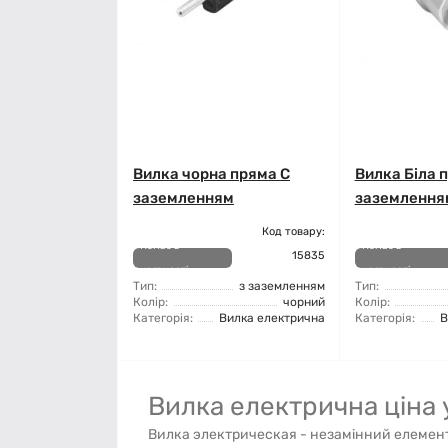
Вилка чорна пряма C
Вилка Біла 
заземленням
заземлення
Код товару:
Немає в
Немає в
15835
наявності
наявності
Тип:
з заземленням
Тип:
Колір:
чорний
Колір:
Категорія:
Вилка електрична
Категорія:
В
Вилка електрична ціна 
Вилка электрическая - незамінний елемент