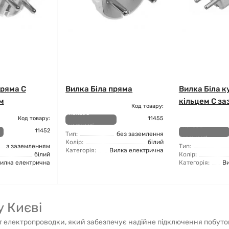
пряма C
Вилка Біла пряма
Вилка Біла к
м
кільцем C з
Код товару:
Немає в
Код товару:
11455
наявності
Немає в
11452
Тип:
без заземлення
наявності
Колір:
білий
з заземленням
Тип:
Категорія:
Вилка електрична
білий
Колір:
илка електрична
Категорія:
В
у Києві
 електропроводки, який забезпечує надійне підключення побуто