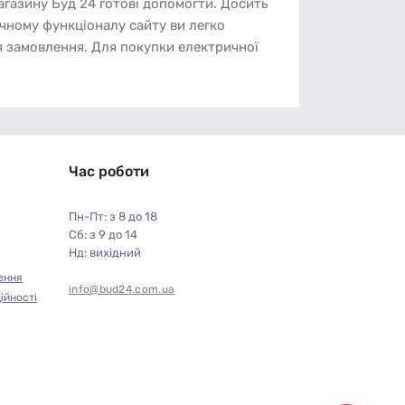
агазину Буд 24 готові допомогти. Досить
учному функціоналу сайту ви легко
 замовлення. Для покупки електричної
Час роботи
Пн-Пт: з 8 до 18
Сб: з 9 до 14
Нд: вихідний
ення
info@bud24.com.ua
ійності