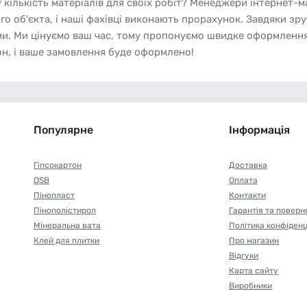
кількість матеріалів для своїх робіт? Менеджери інтернет-м
го об'єкта, і наші фахівці виконають прорахунок. Завдяки зр
ми. Ми цінуємо ваш час, тому пропонуємо швидке оформлення
фон, і ваше замовлення буде оформлено!
Популярне
Інформація
Гіпсокартон
Доставка
OSB
Оплата
Пінопласт
Контакти
Пінополістирол
Гарантія та поверн
Мінеральна вата
Політика конфіденц
Клей для плитки
Про магазин
Відгуки
Карта сайту
Виробники