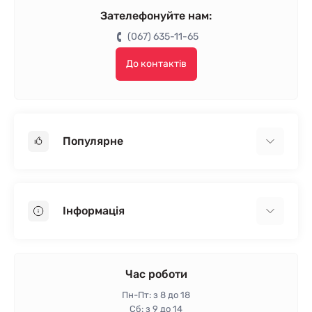
Зателефонуйте нам:
(067) 635-11-65
До контактів
Популярне
Гіпсокартон
OSB
Інформація
Пінопласт
Пінополістирол
Доставка
Мінеральна вата
Оплата
Час роботи
Клей для плитки
Контакти
Пн-Пт: з 8 до 18
Гарантія та повернення
Сб: з 9 до 14