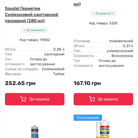
мл)
Soudal Герметик
В наявності
Силіконовий санітарний
прозорий (280 мл)
Код товару: 5235
В наявності
Код товару: 19832
Різновид:
покрівельний
Об'єм:
0,31 л
Об'єм:
0,28 л
Тип:
універсальний
Тип:
санітарний
Сезонність:
Всесезонна
Тип
Готова до
Тип
Готова до
готовності:
застосування
готовності:
застосування
Суміші за складом:
Силіконовий
Фасовка:
Тюбик
252.65 грн
167.10 грн
До кошика
До кошика
Популярний