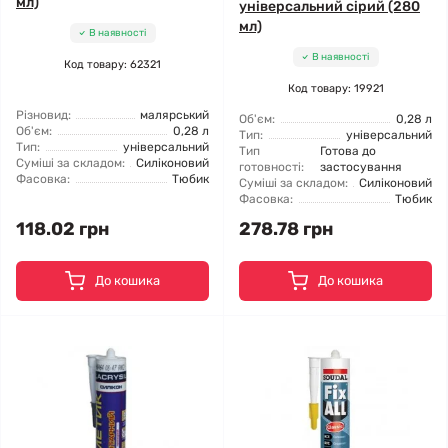
мл)
універсальний сірий (280
мл)
В наявності
В наявності
Код товару: 62321
Код товару: 19921
Різновид:
малярський
Об'єм:
0,28 л
Об'єм:
0,28 л
Тип:
універсальний
Тип:
універсальний
Тип
Готова до
Суміші за складом:
Силіконовий
готовності:
застосування
Фасовка:
Тюбик
Суміші за складом:
Силіконовий
Фасовка:
Тюбик
118.02 грн
278.78 грн
До кошика
До кошика