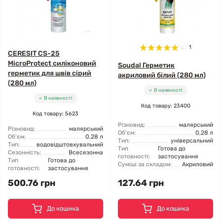
1
CERESIT CS-25
MicroProtect силіконовий
Soudal Герметик
герметик для швів сірий
акриловий білий (280 мл)
(280 мл)
В наявності
В наявності
Код товару: 23400
Код товару: 5623
Різновид:
малярський
Різновид:
малярський
Об'єм:
0,28 л
Об'єм:
0,28 л
Тип:
універсальний
Тип:
водовідштовхувальний
Тип
Готова до
Сезонність:
Всесезонна
готовності:
застосування
Тип
Готова до
Суміші за складом:
Акриловий
готовності:
застосування
500.76 грн
127.64 грн
До кошика
До кошика