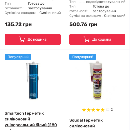
Тип:
водовідштовхувальний
Тип
Готова до
Тип
Готова до
готовності:
застосування
готовності:
застосування
Суміші за складом:
Силіконовий
Суміші за складом:
Силіконовий
135.72 грн
500.76 грн
До кошика
До кошика
Популярний
Популярний
2
Smartech Герметик
силіконовий
Soudal Герметик
універсальний білий (280
силіконовий