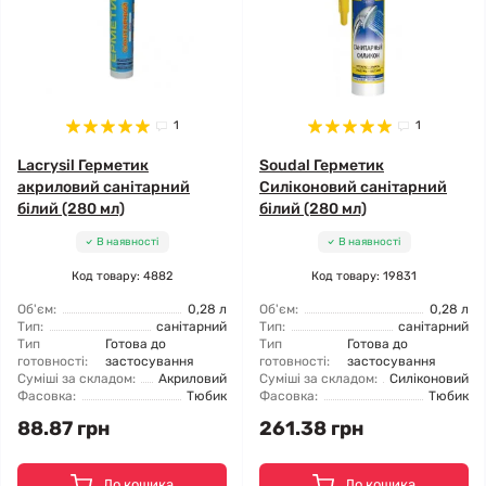
1
1
Lacrysil Герметик
Soudal Герметик
акриловий санітарний
Силіконовий санітарний
білий (280 мл)
білий (280 мл)
В наявності
В наявності
Код товару: 4882
Код товару: 19831
Об'єм:
0,28 л
Об'єм:
0,28 л
Тип:
санітарний
Тип:
санітарний
Тип
Готова до
Тип
Готова до
готовності:
застосування
готовності:
застосування
Суміші за складом:
Акриловий
Суміші за складом:
Силіконовий
Фасовка:
Тюбик
Фасовка:
Тюбик
88.87 грн
261.38 грн
До кошика
До кошика