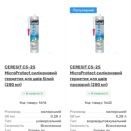
Популярний
CERESIT CS-25
CERESIT CS-25
MicroProtect силіконовий
MicroProtect силіконовий
герметик для швів білий
герметик для швів
(280 мл)
прозорий (280 мл)
В наявності
В наявності
Код товару: 5616
Код товару: 5622
Різновид:
малярський
Різновид:
малярський
Об'єм:
0,28 л
Об'єм:
0,28 л
Тип:
універсальний
Тип:
водовідштовхувальний
Сезонність:
Всесезонна
Сезонність:
Всесезонна
Тип
Готова до
Тип
Готова до