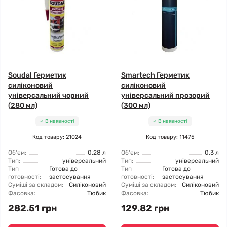
Soudal Герметик
Smartech Герметик
силіконовий
силіконовий
універсальний чорний
універсальний прозорий
(280 мл)
(300 мл)
В наявності
В наявності
Код товару: 21024
Код товару: 11475
Об'єм:
0,28 л
Об'єм:
0,3 л
Тип:
універсальний
Тип:
універсальний
Тип
Готова до
Тип
Готова до
готовності:
застосування
готовності:
застосування
Суміші за складом:
Силіконовий
Суміші за складом:
Силіконовий
Фасовка:
Тюбик
Фасовка:
Тюбик
282.51 грн
129.82 грн