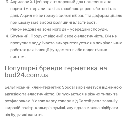
Акриловий. Цей варіант хороший для нанесення на
пористі матеріали, такі як газоблок, дерево, бетон і так
далі. Акрил не витримує сильні вібрації та деформації, але
при цьому має високі ізоляційні властивості.
Рекомендована зона його дії – усередині споруди.
Бітумний. Продукт відомий своєю еластичність. Він не
пропускає воду і часто використовується в покрівельних
роботах для ізоляції фундаментів або водостічних
систем.
Популярні бренди герметика на
bud24.com.ua
Бельгійський клей-герметик Soudal вирізняється відмінною
адгезією та еластичністю. Випускається в різних типах та
розфасовках. У свою чергу товари від Ceresit реалізовані у
широкій палітрі кольорів суміші, яку вдало можна підібрати
під будь-які запити.