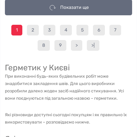
Показати ще
1
2
3
4
5
6
7
8
9
>
>|
Герметик у Києві
При виконанні будь-яких будівельних робіт може
знадобитися закладення швів. Для цього виробники
розробили далеко жоден засіб надійного стикування. Усі
вони поєднуються під загальною назвою – герметики.
Які різновиди доступні сьогодні покупцям і як правильно їх
використовувати – розповідаємо нижче.