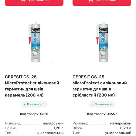
CERESIT CS-25
CERESIT CS-25
MicroProtect силіконовий
MicroProtect силіконовий
герметик для швів
герметик для швів
карамель (280 мл)
сріблястий (280 мл)
В наявності
В наявності
Код товару: 5625
Код товару: 41657
Різновид:
малярський
Різновид:
малярський
Об'єм:
0,28 л
Об'єм:
0,28 л
Тип:
універсальний
Тип:
універсальний