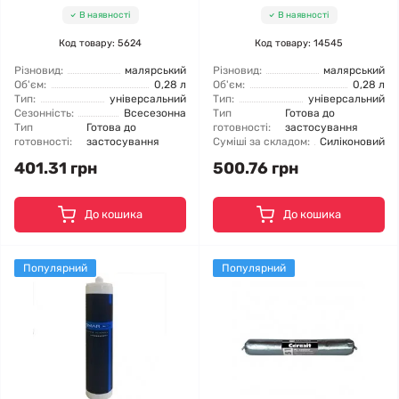
В наявності
В наявності
Код товару: 5624
Код товару: 14545
Різновид:
малярський
Різновид:
малярський
Об'єм:
0,28 л
Об'єм:
0,28 л
Тип:
універсальний
Тип:
універсальний
Сезонність:
Всесезонна
Тип
Готова до
Тип
Готова до
готовності:
застосування
готовності:
застосування
Суміші за складом:
Силіконовий
401.31 грн
500.76 грн
До кошика
До кошика
Популярний
Популярний