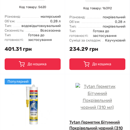
Код товару: 5620
Код товару: 16392
Різновид:
малярський
Різновид:
покрівельний
Об'єм:
0,28 л
Об'єм:
0,28 л
Тип:
водовідштовхувальний
Тип:
покрівельний
Сезонність:
Всесезонна
Тип
Готова до
Тип
Готова до
готовності:
застосування
готовності:
застосування
Суміші за складом:
Каучуковий
401.31 грн
234.29 грн
До кошика
До кошика
Популярний
Tytan Герметик Бітумний
Покрівельний чорний (310