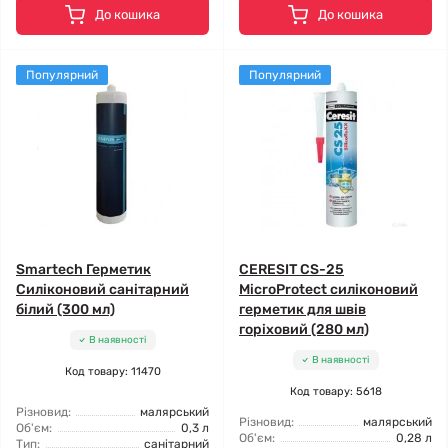
До кошика
До кошика
Популярний
Популярний
Smartech Герметик
CERESIT CS-25
Силіконовий санітарний
MicroProtect силіконовий
білий (300 мл)
герметик для швів
горіховий (280 мл)
В наявності
В наявності
Код товару: 11470
Код товару: 5618
Різновид:
малярський
Різновид:
малярський
Об'єм:
0,3 л
Об'єм:
0,28 л
Тип:
санітарний