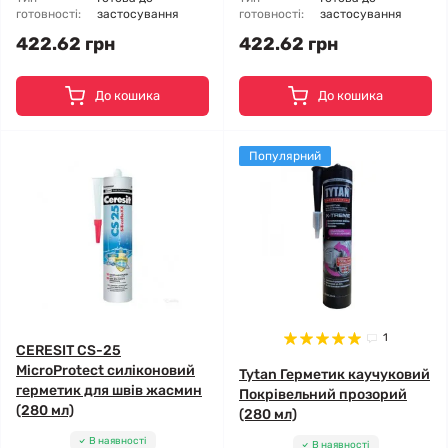
готовності:
застосування
готовності:
застосування
422.62 грн
422.62 грн
До кошика
До кошика
Популярний
1
CERESIT CS-25
MicroProtect силіконовий
Tytan Герметик каучуковий
герметик для швів жасмин
Покрівельний прозорий
(280 мл)
(280 мл)
В наявності
В наявності