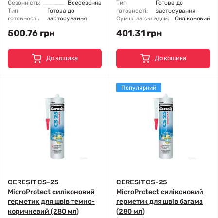
Сезонність:
Всесезонна
Тип
Готова до
Тип
Готова до
готовності:
застосування
готовності:
застосування
Суміші за складом:
Силіконовий
500.76 грн
401.31 грн
До кошика
До кошика
Популярний
CERESIT CS-25
CERESIT CS-25
MicroProtect силіконовий
MicroProtect силіконовий
герметик для швів темно-
герметик для швів багама
коричневий (280 мл)
(280 мл)