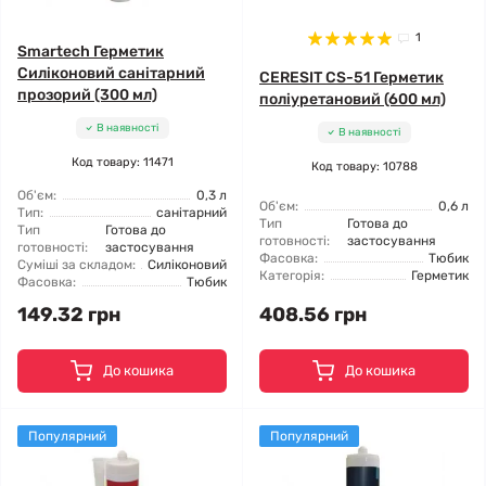
1
Smartech Герметик
Силіконовий санітарний
CERESIT CS-51 Герметик
прозорий (300 мл)
поліуретановий (600 мл)
В наявності
В наявності
Код товару: 11471
Код товару: 10788
Об'єм:
0,3 л
Об'єм:
0,6 л
Тип:
санітарний
Тип
Готова до
Тип
Готова до
готовності:
застосування
готовності:
застосування
Фасовка:
Тюбик
Суміші за складом:
Силіконовий
Категорія:
Герметик
Фасовка:
Тюбик
149.32 грн
408.56 грн
До кошика
До кошика
Популярний
Популярний