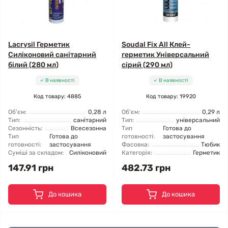
Lacrysil Герметик
Soudal Fix All Клей-
Силіконовий санітарний
герметик Універсальний
білий (280 мл)
сірий (290 мл)
В наявності
В наявності
Код товару: 4885
Код товару: 19920
Об'єм:
0,28 л
Об'єм:
0,29 л
Тип:
санітарний
Тип:
універсальний
Сезонність:
Всесезонна
Тип
Готова до
Тип
Готова до
готовності:
застосування
готовності:
застосування
Фасовка:
Тюбик
Суміші за складом:
Силіконовий
Категорія:
Герметик
147.91 грн
482.73 грн
До кошика
До кошика