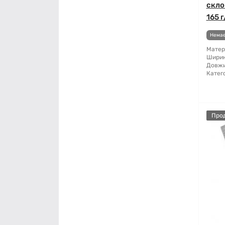
скло
165 
Немає
Матер
Ширин
Довжи
Катего
Про