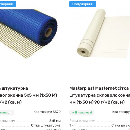
улярний
Популярний
а штукатурна
Masterplast Masternet сітка
волоконна 5x5 мм (1x50 М)
штукатурна скловолоконна
/м2 (кв. м)
мм (1x50 м) 90 г/м2 (кв. м)
Код товару: 3370
Код товару
аявності
В наявності
 комірки:
5x5 мм
Розмір комірки:
Сітка штукатурна
Тип:
Сітка штук