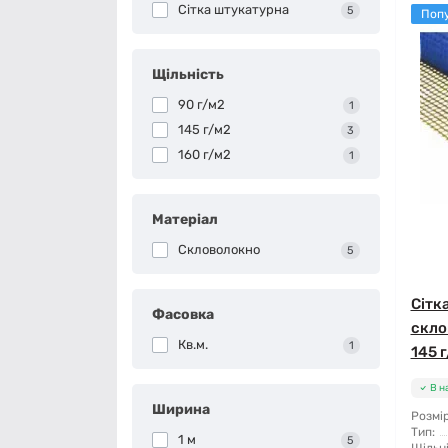
Сітка штукатурна
5
Поп
Щільність
90 г/м2
1
145 г/м2
3
160 г/м2
1
Матеріал
Скловолокно
5
Сітк
Фасовка
скло
Кв.м.
1
145 г
В н
Ширина
Розмір
Тип:
1 м
5