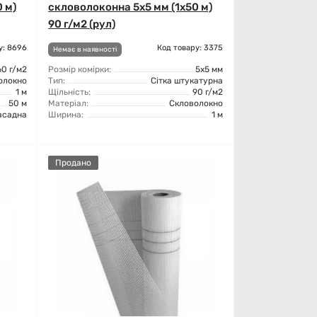
 м)
скловолоконна 5x5 мм (1x50 м)
90 г/м2 (рул)
у: 8696
Код товару: 3375
Немає в наявності
60 г/м2
Розмір комірки:
5x5 мм
олокно
Тип:
Сітка штукатурна
1 м
Щільність:
90 г/м2
50 м
Матеріал:
Скловолокно
асадна
Ширина:
1 м
Продано