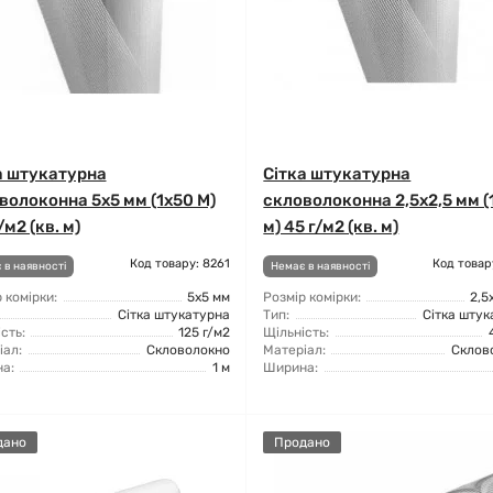
а штукатурна
Сітка штукатурна
волоконна 5x5 мм (1x50 М)
скловолоконна 2,5x2,5 мм (
/м2 (кв. м)
м) 45 г/м2 (кв. м)
Код товару: 8261
Код товар
 в наявності
Немає в наявності
 комірки:
5x5 мм
Розмір комірки:
2,5
Сітка штукатурна
Тип:
Сітка штук
сть:
125 г/м2
Щільність:
іал:
Скловолокно
Матеріал:
Склов
а:
1 м
Ширина:
дано
Продано