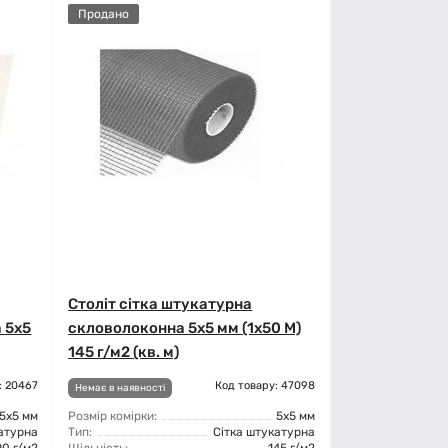
Продано
Століт сітка штукатурна
 5x5
скловолоконна 5x5 мм (1x50 М)
145 г/м2 (кв. м)
: 20467
Код товару: 47098
Немає в наявності
5x5 мм
Розмір комірки:
5x5 мм
атурна
Тип:
Сітка штукатурна