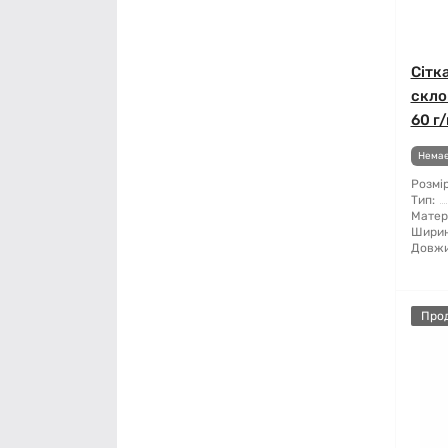
Сітк
скло
60 г/
Немає
Розмір
Тип:
Матер
Ширин
Довжи
Про