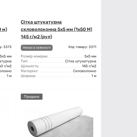
Сітка штукатурна
 м)
скловолоконна 5x5 мм (1x50 М)
145 г/м2 (рул)
у: 3373
Код товару: 3371
Немає в наявності
5x5 мм
Розмір комірки:
5x5 мм
атурна
Тип:
Сітка штукатурна
60 г/м2
Щільність:
145 г/м2
олокно
Матеріал:
Скловолокно
1 м
Ширина:
1 м
Продано