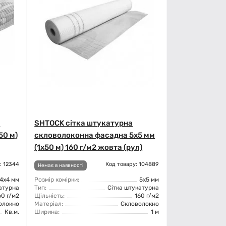
а
SHTOCK сітка штукатурна
50 м)
скловолоконна фасадна 5x5 мм
(1x50 м) 160 г/м2 жовта (рул)
: 12344
Код товару: 104889
Немає в наявності
4x4 мм
Розмір комірки:
5x5 мм
атурна
Тип:
Сітка штукатурна
60 г/м2
Щільність:
160 г/м2
олокно
Матеріал:
Скловолокно
Кв.м.
Ширина:
1 м