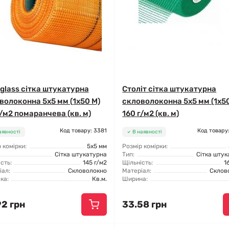
rglass сітка штукатурна
Століт сітка штукатурна
волоконна 5x5 мм (1x50 М)
скловолоконна 5x5 мм (1x50
г/м2 помаранчева (кв. м)
160 г/м2 (кв. м)
Код товару: 3381
Код товару
аявності
В наявності
 комірки:
5x5 мм
Розмір комірки:
Сітка штукатурна
Тип:
Сітка штук
сть:
145 г/м2
Щільність:
1
іал:
Скловолокно
Матеріал:
Склов
ка:
Кв.м.
Ширина:
92 грн
33.58 грн