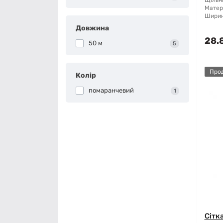
Щільні
Матер
Ширин
Довжина
28.
50 м
5
Про
Колір
помаранчевий
1
Сітк