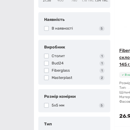
21,36
400
780
1,16 тис.
1,54 тис.
Наявність
В наявності
5
Виробник
Fibe
Столит
1
скло
Bud24
1
145 
Fiberglass
1
В н
Masterplast
2
Розмір
Тип:
Щільні
Розмір комірки
Матер
Фасов
5x5 мм
5
26.
Тип