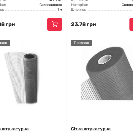
сть:
145 г/м2
Щільність:
іал:
Скловолокно
Матеріал:
Склов
а:
1 м
Ширина:
88 грн
23.78 грн
дано
Продано
а штукатурна
Сітка штукатурна