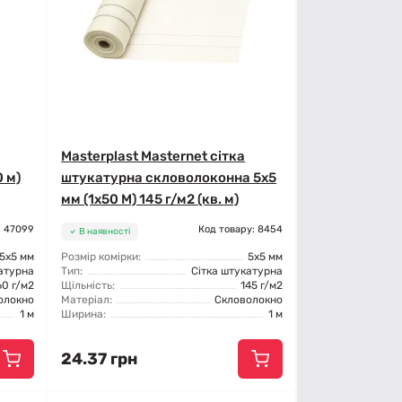
Masterplast Masternet сітка
 м)
штукатурна скловолоконна 5x5
мм (1x50 М) 145 г/м2 (кв. м)
: 47099
Код товару: 8454
В наявності
5x5 мм
Розмір комірки:
5x5 мм
атурна
Тип:
Сітка штукатурна
60 г/м2
Щільність:
145 г/м2
олокно
Матеріал:
Скловолокно
1 м
Ширина:
1 м
24.37 грн