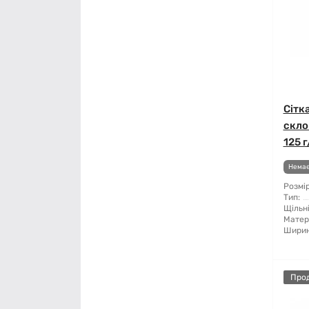
Сітк
скло
125 г
Немає
Розмір
Тип:
Щільні
Матер
Ширин
Про