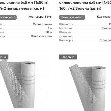
волоконна 6x5 мм (1x50 м)
скловолоконна 6x5 мм (1x50
г/м2 помаранчева (кв. м)
160 г/м2 Зелена (кв. м)
Код товару: 8695
Код товар
 в наявності
Немає в наявності
іал:
Скловолокно
Щільність:
1
а:
1 м
Матеріал:
Склов
на:
50 м
Ширина:
рія:
Сітка фасадна
Довжина:
Категорія:
Сітка ф
дано
Продано