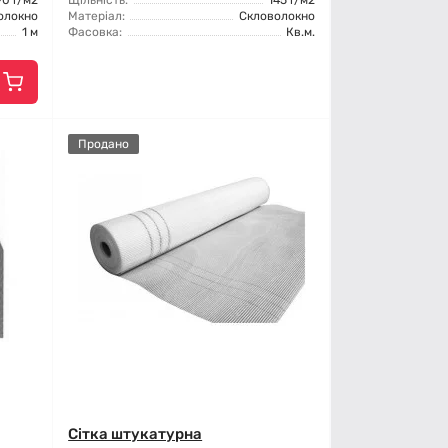
90 г/м2
Щільність:
145 г/м2
олокно
Матеріал:
Скловолокно
1 м
Фасовка:
Кв.м.
Продано
Сітка штукатурна