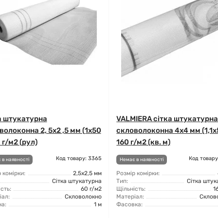
а штукатурна
VALMIERA сітка штукатурн
волоконна 2, 5x2 ,5 мм (1x50
скловолоконна 4x4 мм (1,1x
 г/м2 (рул)
160 г/м2 (кв. м)
Код товару: 3365
Код товару
 в наявності
Немає в наявності
 комірки:
2,5х2,5 мм
Розмір комірки:
Сітка штукатурна
Тип:
Сітка штук
сть:
60 г/м2
Щільність:
1
іал:
Скловолокно
Матеріал:
Склов
а:
1 м
Фасовка: