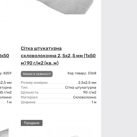
Сітка штукатурна
1x50
скловолоконна 2, 5x2 ,5 мм (1x50
м) 90 г/м2 (кв. м)
у: 8259
Код товару: 3368
Немає в наявності
х2,5 мм
Розмір комірки:
2,5х2,5 мм
атурна
Тип:
Сітка штукатурна
45 г/м2
Щільність:
90 г/м2
олокно
Матеріал:
Скловолокно
1 м
Ширина:
1 м
Продано