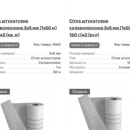
а штукатурна
Сітка штукатурна
волоконна 5x5 мм (1x50 м)
скловолоконна 5x5 мм (1x50
м2 (кв. м)
160 г/м2 (рул)
Код товару: 8260
Код товар
 в наявності
Немає в наявності
 комірки:
5x5 мм
Розмір комірки:
Сітка штукатурна
Тип:
Сітка штук
іал:
Скловолокно
Щільність:
1
а:
1 м
Матеріал:
Склов
на:
50 м
Ширина:
дано
Продано