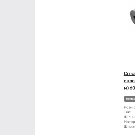
Сітк
скло
м) 60
Немає
Розмір
Тип:
Щільні
Матер
Ширин