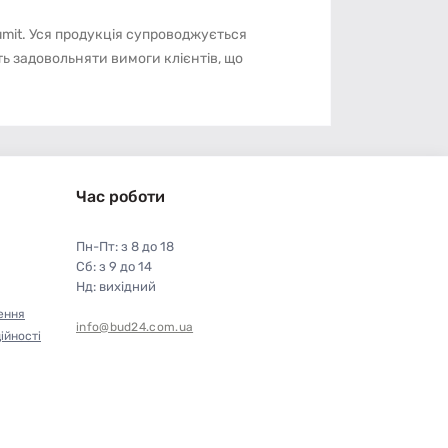
umit. Уся продукція супроводжується
ть задовольняти вимоги клієнтів, що
Час роботи
Пн-Пт: з 8 до 18
Сб: з 9 до 14
Нд: вихідний
ення
info@bud24.com.ua
ійності