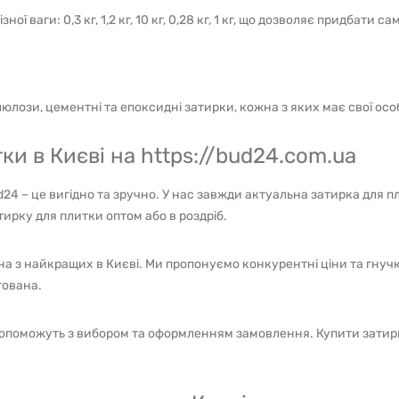
 ваги: 0,3 кг, 1,2 кг, 10 кг, 0,28 кг, 1 кг, що дозволяє придбати са
лози, цементні та епоксидні затирки, кожна з яких має свої осо
ки в Києві на https://bud24.com.ua
d24 – це вигідно та зручно. У нас завжди актуальна затирка для 
ирку для плитки оптом або в роздріб.
на з найкращих в Києві. Ми пропонуємо конкурентні ціни та гнуч
тована.
опоможуть з вибором та оформленням замовлення. Купити затирк