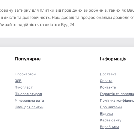
овану затирку для плитки від провідних виробників, таких як Ba
ї якість та довговічність. Наш досвід та професіоналізм дозволяю
райте надійність та якість з Буд 24.
Популярне
Інформація
Гіпсокартон
Доставка
OSB
Оплата
Пінопласт
Контакти
Пінополістирол
Гарантія та поверн
Мінеральна вата
Політика конфіденц
Клей для плитки
Про магазин
Відгуки
Карта сайту
Виробники