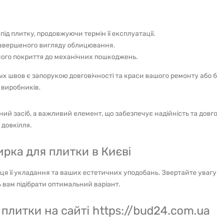
ід плитку, продовжуючи термін її експлуатації.
завершеного вигляду облицювання.
чного покриття до механічних пошкоджень.
х швов є запорукою довговічності та краси вашого ремонту або б
 виробників.
ий засіб, а важливий елемент, що забезпечує надійність та довго
 довкілля.
рка для плитки в Києві
сця її укладання та ваших естетичних уподобань. Звертайте увагу 
 вам підібрати оптимальний варіант.
 плитки на сайті https://bud24.com.ua