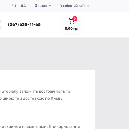
RU
UA
Особистий кабінет
Львів
0
(067) 635-11-65
0.00 грн
атеріалу залежить довговічність та
 ціною та з доставкою по Києву.
 плитковими елементами. Її використання