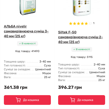
1
АЛЬБА nivelir
самовирівнююча суміш 3-
Siltek F-50
40 мм (25 кг)
самовирівнююча суміш 2-
40 мм (25 кг)
В наявності
В наявності
Код товару: 41490
Код товару: 5115
Товщина шару:
3-40 мм
Товщина шару:
2-40 мм
Тип готовності:
Суха
Тип готовності:
Суха
Суміші за складом:
Цементний
Суміші за складом:
Цементний
Фасовка:
Мішок
Фасовка:
Мішок
Вага:
25 кг
Вага:
25 кг
361.38 грн
396.27 грн
До кошика
До кошика