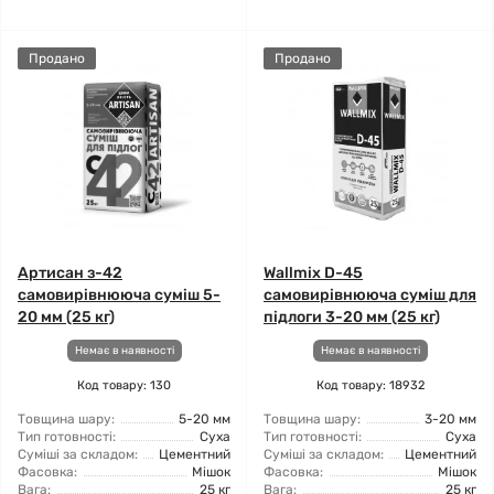
Продано
Продано
Артисан з-42
Wallmix D-45
самовирівнююча суміш 5-
самовирівнююча суміш для
20 мм (25 кг)
підлоги 3-20 мм (25 кг)
Немає в наявності
Немає в наявності
Код товару: 130
Код товару: 18932
Товщина шару:
5-20 мм
Товщина шару:
3-20 мм
Тип готовності:
Суха
Тип готовності:
Суха
Суміші за складом:
Цементний
Суміші за складом:
Цементний
Фасовка:
Мішок
Фасовка:
Мішок
Вага:
25 кг
Вага:
25 кг