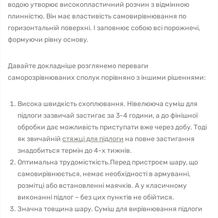
водою утворює високопластичний розчин з відмінною
плинністю. Він має властивість самовирівнювання по
горизонтальній поверхні. І заповнює собою всі порожнечі,
формуючи рівну основу.
Давайте докладніше розглянемо переваги
саморозрівнюваних сполук порівняно з іншими рішеннями:
Висока швидкість схоплювання. Нівелююча суміш для
підлоги зазвичай застигає за 3-4 години, а до фінішної
обробки дає можливість приступати вже через добу. Тоді
як звичайній
стяжці для підлоги
на повне застигання
знадобиться термін до 4-х тижнів.
Оптимальна трудомісткість.Перед пристроєм шару, що
самовирівнюється, немає необхідності в армуванні,
розмітці або встановленні маячків. А у класичному
виконанні підлог – без цих пунктів не обійтися.
Значна товщина шару. Суміш для вирівнювання підлоги