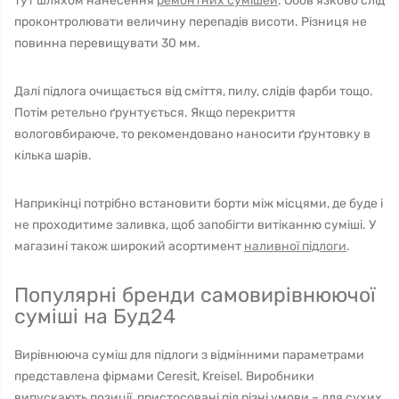
тут шляхом нанесення
ремонтних сумішей
. Обов'язково слід
проконтролювати величину перепадів висоти. Різниця не
повинна перевищувати 30 мм.
Далі підлога очищається від сміття, пилу, слідів фарби тощо.
Потім ретельно ґрунтується. Якщо перекриття
вологовбираюче, то рекомендовано наносити ґрунтовку в
кілька шарів.
Наприкінці потрібно встановити борти між місцями, де буде і
не проходитиме заливка, щоб запобігти витіканню суміші. У
магазині також широкий асортимент
наливної підлоги
.
Популярні бренди самовирівнюючої
суміші на Буд24
Вирівнююча суміш для підлоги з відмінними параметрами
представлена ​​фірмами Ceresit, Kreisel. Виробники
випускають позиції, пристосовані під різні умови – для сухих