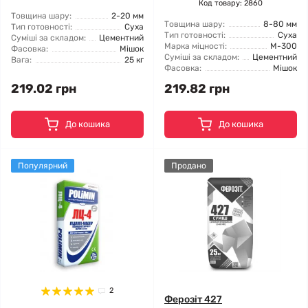
Код товару: 2860
Товщина шару:
2-20 мм
Товщина шару:
8-80 мм
Тип готовності:
Суха
Тип готовності:
Суха
Суміші за складом:
Цементний
Марка міцності:
М-300
Фасовка:
Мішок
Суміші за складом:
Цементний
Вага:
25 кг
Фасовка:
Мішок
219.02 грн
219.82 грн
До кошика
До кошика
Популярний
Продано
2
Ферозіт 427