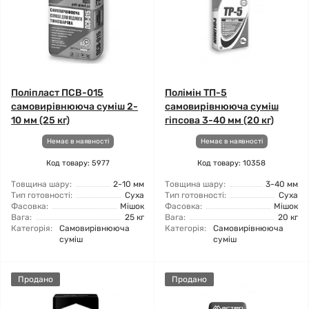
Поліпласт ПСВ-015
Полімін ТП-5
самовирівнююча суміш 2-
самовирівнююча суміш
10 мм (25 кг)
гіпсова 3-40 мм (20 кг)
Немає в наявності
Немає в наявності
Код товару: 5977
Код товару: 10358
Товщина шару:
2-10 мм
Товщина шару:
3-40 мм
Тип готовності:
Суха
Тип готовності:
Суха
Фасовка:
Мішок
Фасовка:
Мішок
Вага:
25 кг
Вага:
20 кг
Категорія:
Самовирівнююча
Категорія:
Самовирівнююча
суміш
суміш
Продано
Продано