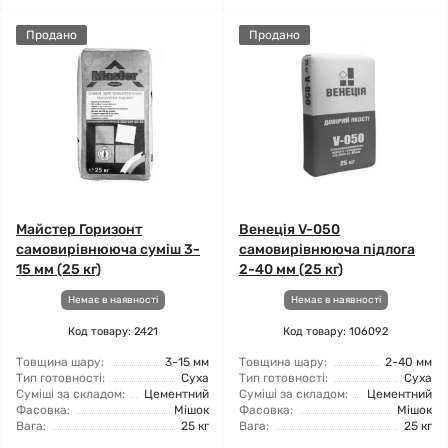
Продано
Продано
Майстер Горизонт
Венеція V-050
самовирівнююча суміш 3-
самовирівнююча підлога
15 мм (25 кг)
2-40 мм (25 кг)
Немає в наявності
Немає в наявності
Код товару: 2421
Код товару: 106092
Товщина шару:
3-15 мм
Товщина шару:
2-40 мм
Тип готовності:
Суха
Тип готовності:
Суха
Суміші за складом:
Цементний
Суміші за складом:
Цементний
Фасовка:
Мішок
Фасовка:
Мішок
Вага:
25 кг
Вага:
25 кг