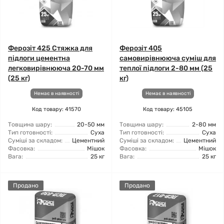
Ферозіт 425 Стяжка для
Ферозіт 405
підлоги цементна
самовирівнююча суміш для
легковирівнююча 20-70 мм
теплої підлоги 2-80 мм (25
(25 кг)
кг)
Немає в наявності
Немає в наявності
Код товару: 41570
Код товару: 45105
Товщина шару:
20-50 мм
Товщина шару:
2-80 мм
Тип готовності:
Суха
Тип готовності:
Суха
Суміші за складом:
Цементний
Суміші за складом:
Цементний
Фасовка:
Мішок
Фасовка:
Мішок
Вага:
25 кг
Вага:
25 кг
Продано
Продано