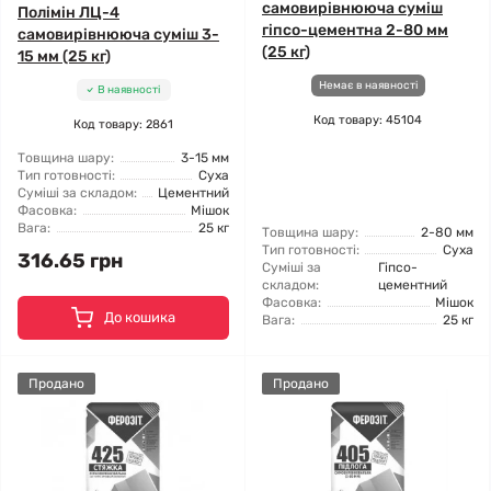
самовирівнююча суміш
Полімін ЛЦ-4
гіпсо-цементна 2-80 мм
самовирівнююча суміш 3-
(25 кг)
15 мм (25 кг)
Немає в наявності
В наявності
Код товару: 45104
Код товару: 2861
Товщина шару:
3-15 мм
Тип готовності:
Суха
Суміші за складом:
Цементний
Фасовка:
Мішок
Вага:
25 кг
Товщина шару:
2-80 мм
Тип готовності:
Суха
316.65 грн
Суміші за
Гіпсо-
складом:
цементний
Фасовка:
Мішок
До кошика
Вага:
25 кг
Продано
Продано