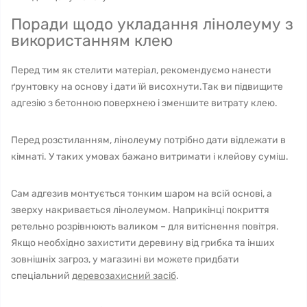
Поради щодо укладання лінолеуму з
використанням клею
Перед тим як стелити матеріал, рекомендуємо нанести
ґрунтовку на основу і дати їй висохнути.Так ви підвищите
адгезію з бетонною поверхнею і зменшите витрату клею.
Перед розстиланням, лінолеуму потрібно дати відлежати в
кімнаті. У таких умовах бажано витримати і клейову суміш.
Сам адгезив монтується тонким шаром на всій основі, а
зверху накривається лінолеумом. Наприкінці покриття
ретельно розрівнюють валиком – для витіснення повітря.
Якщо необхідно захистити деревину від грибка та інших
зовнішніх загроз, у магазині ви можете придбати
спеціальний
деревозахисний засіб
.