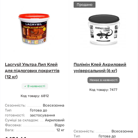
Продано
Lacrysil Ультра Лип Клей
Полімін Клей Акриловий
для підлогових покриттів
універсальний (6 кг)
(12 кг)
Немає в наявності
В наявності
Код товару: 7477
Код товару: 6812
Сезонність:
Всесезонна
Тип
Готова до
готовності:
застосування
Суміші за складом:
Акриловий
Фасовка:
Відро
Вага:
12 кг
Сезонність:
Всесезонна
Тип
Готова до