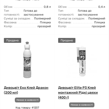
Об'єм:
0,8 л
Об'єм:
0,4 л
Тип
Готова до
Тип
Готова до
готовності:
застосування
готовності:
застосування
Суміші за складом:
Полімерний
Суміші за складом:
Полімерний
Фасовка:
Пляшка
Фасовка:
Пляшка
Колір:
прозорий
Колір:
прозорий
Продано
Продано
Дивоцвіт Еко Клей Дракон
Дивоцвіт Elite P3 Клей
(200 мл)
монтажний Рідкі цвяхи
(400 г)
Немає в наявності
Немає в наявності
Код товару: 41207