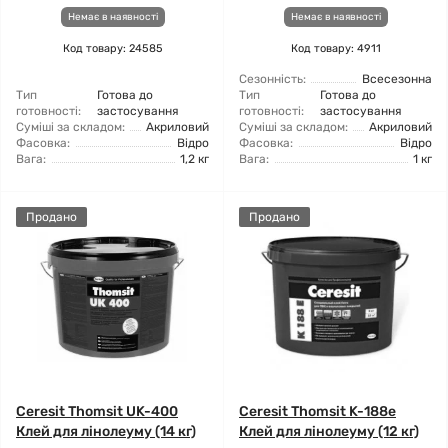
Немає в наявності
Немає в наявності
Код товару: 24585
Код товару: 4911
Сезонність:
Всесезонна
Тип
Готова до
Тип
Готова до
готовності:
застосування
готовності:
застосування
Суміші за складом:
Акриловий
Суміші за складом:
Акриловий
Фасовка:
Відро
Фасовка:
Відро
Вага:
1,2 кг
Вага:
1 кг
Продано
Продано
Ceresit Thomsit UK-400
Ceresit Thomsit K-188e
Клей для лінолеуму (14 кг)
Клей для лінолеуму (12 кг)