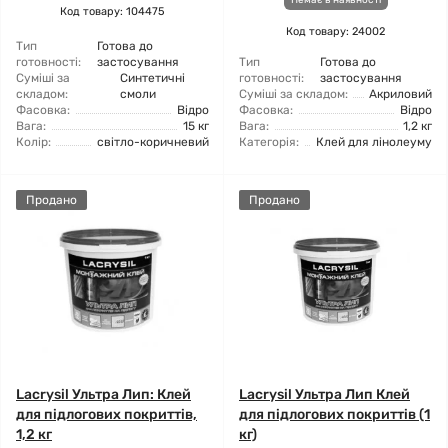
Немає в наявності
Код товару: 104475
Код товару: 24002
Тип
Готова до
готовності:
застосування
Тип
Готова до
Суміші за
Синтетичні
готовності:
застосування
складом:
смоли
Суміші за складом:
Акриловий
Фасовка:
Відро
Фасовка:
Відро
Вага:
15 кг
Вага:
1,2 кг
Колір:
світло-коричневий
Категорія:
Клей для лінолеуму
Продано
Продано
Lacrysil Ультра Лип: Клей
Lacrysil Ультра Лип Клей
для підлогових покриттів,
для підлогових покриттів (1
1,2 кг
кг)