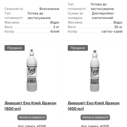
Тип
Готова до
Сезонність:
Всесезонна
готовності:
застосування
Тип
Готова до
Суміші за
Дисперсійно-
готовності:
застосування
складом:
синтетичний
Фасовка:
Відро
Фасовка:
Відро
Вага:
2 кг
Вага:
20 кг
Колір:
білий
Колір:
світло-сірий
Продано
Продано
Дивоцвіт Еко Клей Дракон
Дивоцвіт Еко Клей Дракон
(800 мл)
(400 мл)
Немає в наявності
Немає в наявності
Код товару: 41208
Код товару: 41209