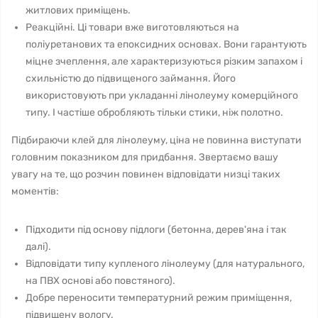
житлових приміщень.
Реакційні. Ці товари вже виготовляються на
поліуретанових та епоксидних основах. Вони гарантують
міцне зчеплення, але характеризуються різким запахом і
схильністю до підвищеного займання. Його
використовують при укладанні лінолеуму комерційного
типу. І частіше обробляють тільки стики, ніж полотно.
Підбираючи клей для лінолеуму, ціна не повинна виступати
головним показником для придбання. Звертаємо вашу
увагу на те, що розчин повинен відповідати низці таких
моментів:
Підходити під основу підлоги (бетонна, дерев'яна і так
далі).
Відповідати типу купленого лінолеуму (для натурального,
на ПВХ основі або повстяного).
Добре переносити температурний режим приміщення,
підвищену вологу.