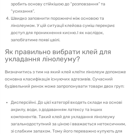
зробить основу стійкішою до “розповзання” та
“усихання”.
Швидко заповнити порожнечі між основою та
лінолеумом. У цій ситуації клейова суміш перекриє
доступ для проникнення кисню.І як наслідок,
запобігатиме появі цвілі.
Як правильно вибрати клей для
укладання лінолеуму?
Визначитись з тим на який клей клеїти лінолеум допоможе
основна класифікація існуючих адгезивів. Сучасний
будівельний ринок може запропонувати товари двох груп:
Дисперсійні. До цієї категорії входять склади на основі
акрилу, води, з додаванням латексу та інших
компонентів. Такий клей для укладання лінолеуму
загальнодоступний за ціною і вважається нетоксичним,
зі слабким запахом. Тому його переважно купують для