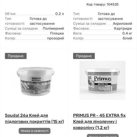
Код товару: 104525
Об'єм:
0,2 л
Тип
Готова до
Тип
Готова до
готовності:
застосування
готовності:
застосування
Суміші за складом:
Акриловий
Суміші за складом:
Полімерний
Фасовка:
Картридж
Фасовка:
Пляшка
Вага:
0,4 кг
Колір:
прозорий
Колір:
білий
Продано
Продано
Soudal 26а Клей для
PRIMUS PR - 45 EXTRA fix
підлогових покриттів (15 кг)
Клей для лінолеуму і
ковроліну (1,2 кг)
Немає в наявності