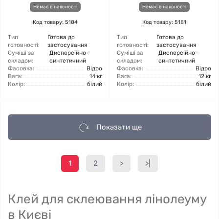
Немає в наявності
Немає в наявності
Код товару: 5184
Код товару: 5181
Тип
Готова до
Тип
Готова до
готовності:
застосування
готовності:
застосування
Суміші за
Дисперсійно-
Суміші за
Дисперсійно-
складом:
синтетичний
складом:
синтетичний
Фасовка:
Відро
Фасовка:
Відро
Вага:
14 кг
Вага:
12 кг
Колір:
білий
Колір:
білий
Показати ще
1
2
>
>|
Клей для склеювання лінолеуму
в Києві