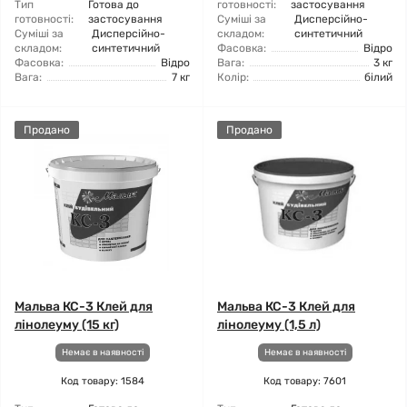
Тип
Готова до
готовності:
застосування
готовності:
застосування
Суміші за
Дисперсійно-
Суміші за
Дисперсійно-
складом:
синтетичний
складом:
синтетичний
Фасовка:
Відро
Фасовка:
Відро
Вага:
3 кг
Вага:
7 кг
Колір:
білий
Продано
Продано
Мальва КС-3 Клей для
Мальва КС-3 Клей для
лінолеуму (15 кг)
лінолеуму (1,5 л)
Немає в наявності
Немає в наявності
Код товару: 1584
Код товару: 7601