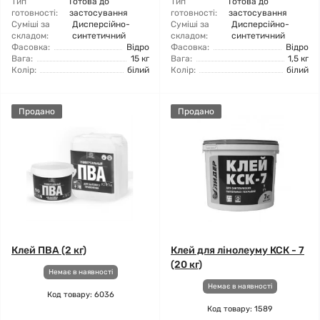
Тип
Готова до
Тип
Готова до
готовності:
застосування
готовності:
застосування
Суміші за
Дисперсійно-
Суміші за
Дисперсійно-
складом:
синтетичний
складом:
синтетичний
Фасовка:
Відро
Фасовка:
Відро
Вага:
15 кг
Вага:
1,5 кг
Колір:
білий
Колір:
білий
Продано
Продано
Клей ПВА (2 кг)
Клей для лінолеуму КСК - 7
(20 кг)
Немає в наявності
Немає в наявності
Код товару: 6036
Код товару: 1589