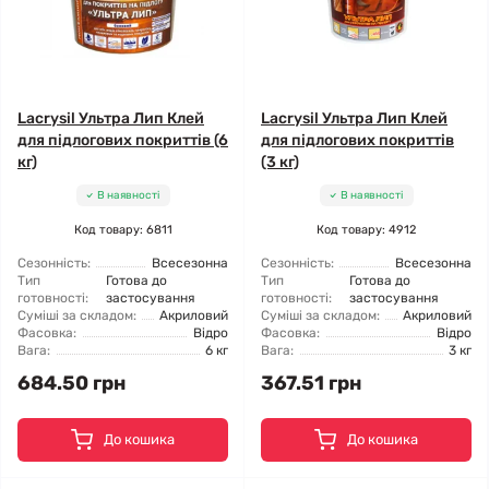
Lacrysil Ультра Лип Клей
Lacrysil Ультра Лип Клей
для підлогових покриттів (6
для підлогових покриттів
кг)
(3 кг)
В наявності
В наявності
Код товару: 6811
Код товару: 4912
Сезонність:
Всесезонна
Сезонність:
Всесезонна
Тип
Готова до
Тип
Готова до
готовності:
застосування
готовності:
застосування
Суміші за складом:
Акриловий
Суміші за складом:
Акриловий
Фасовка:
Відро
Фасовка:
Відро
Вага:
6 кг
Вага:
3 кг
684.50 грн
367.51 грн
До кошика
До кошика