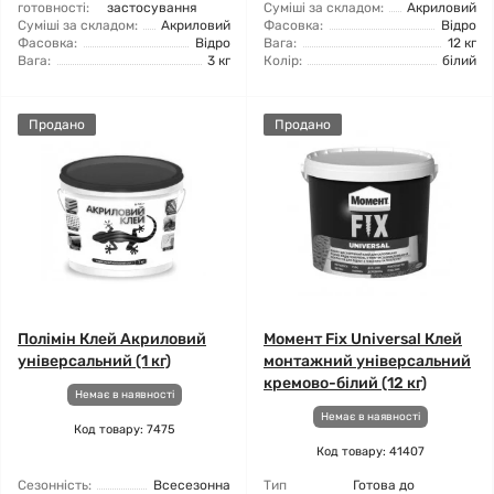
готовності:
застосування
Суміші за складом:
Акриловий
Суміші за складом:
Акриловий
Фасовка:
Відро
Фасовка:
Відро
Вага:
12 кг
Вага:
3 кг
Колір:
білий
Продано
Продано
Полімін Клей Акриловий
Момент Fix Universal Клей
універсальний (1 кг)
монтажний універсальний
кремово-білий (12 кг)
Немає в наявності
Немає в наявності
Код товару: 7475
Код товару: 41407
Сезонність:
Всесезонна
Тип
Готова до