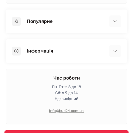
Популярне
Гіпсокартон
OSB
Інформація
Пінопласт
Пінополістирол
Доставка
Мінеральна вата
Оплата
Час роботи
Клей для плитки
Контакти
Пн-Пт: з 8 до 18
Гарантія та повернення
Сб: з 9 до 14
Нд: вихідний
Політика конфіденційності
Про магазин
info@bud24.com.ua
Відгуки
Карта сайту