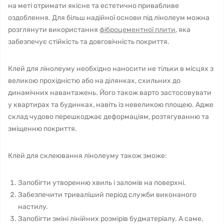
на меті отримати якісне та естетично привабливе
оздоблення. Для більш надійної основи під лінолеум можна
розглянути використання
фіброцементної плити
, яка
забезпечує стійкість та довговічність покриття.
Клей для лінолеуму необхідно наносити не тільки в місцях з
великою прохідністю або на ділянках, схильних до
динамічних навантажень. Його також варто застосовувати
у квартирах та будинках, навіть із невеликою площею. Адже
склад чудово перешкоджає деформаціям, розтягуванню та
зміщенню покриття.
Клей для склеювання лінолеуму також зможе:
Запобігти утворенню хвиль і заломів на поверхні.
Забезпечити триваліший період служби виконаного
настилу.
Запобігти зміні лінійних розмірів будматеріалу. А саме,