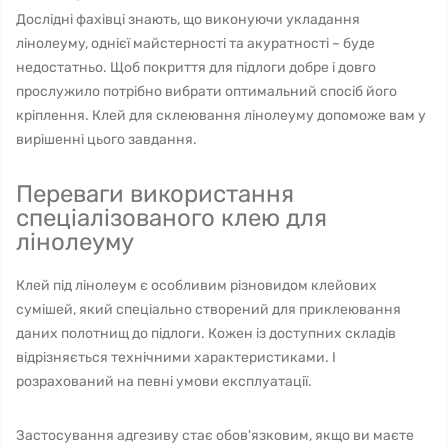
Дослідні фахівці знають, що виконуючи укладання
лінолеуму, однієї майстерності та акуратності – буде
недостатньо. Щоб покриття для підлоги добре і довго
прослужило потрібно вибрати оптимальний спосіб його
кріплення. Клей для склеювання лінолеуму допоможе вам у
вирішенні цього завдання.
Переваги використання
спеціалізованого клею для
лінолеуму
Клей під лінолеум є особливим різновидом клейових
сумішей, який спеціально створений для приклеювання
даних полотнищ до підлоги. Кожен із доступних складів
відрізняється технічними характеристиками. І
розрахований на певні умови експлуатації.
Застосування адгезиву стає обов'язковим, якщо ви маєте