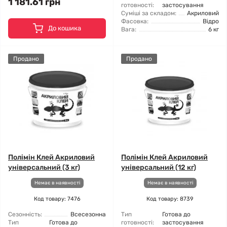
1 181.61 грн
готовності:
застосування
Суміші за складом:
Акриловий
Фасовка:
Відро
До кошика
Вага:
6 кг
Продано
Продано
Полімін Клей Акриловий
Полімін Клей Акриловий
універсальний (3 кг)
універсальний (12 кг)
Немає в наявності
Немає в наявності
Код товару: 7476
Код товару: 8739
Сезонність:
Всесезонна
Тип
Готова до
Тип
Готова до
готовності:
застосування