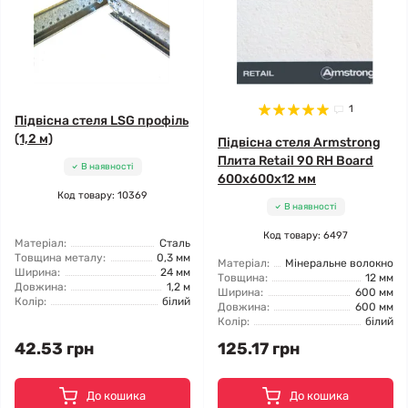
1
Підвісна стеля LSG профіль
(1,2 м)
Підвісна стеля Armstrong
Плита Retail 90 RH Board
В наявності
600x600x12 мм
Код товару: 10369
В наявності
Код товару: 6497
Матеріал:
Сталь
Товщина металу:
0,3 мм
Матеріал:
Мінеральне волокно
Ширина:
24 мм
Товщина:
12 мм
Довжина:
1,2 м
Ширина:
600 мм
Колір:
білий
Довжина:
600 мм
Колір:
білий
42.53 грн
125.17 грн
До кошика
До кошика