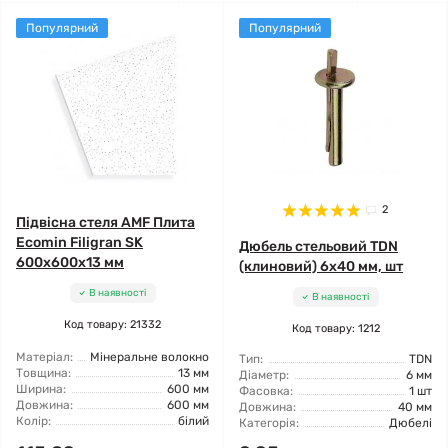
Популярний
Популярний
2
Підвісна стеля AMF Плита
Ecomin Filigran SK
Дюбель стельовий TDN
600x600x13 мм
(клиновий) 6x40 мм, шт
В наявності
В наявності
Код товару: 21332
Код товару: 1212
Матеріал:
Мінеральне волокно
Тип:
TDN
Товщина:
13 мм
Діаметр:
6 мм
Ширина:
600 мм
Фасовка:
1 шт
Довжина:
600 мм
Довжина:
40 мм
Колір:
білий
Категорія:
Дюбелі