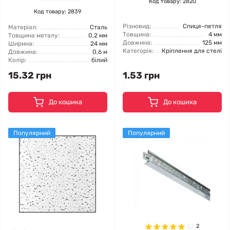
Код товару: 2820
Код товару: 2839
Різновид:
Спиця-петля
Матеріал:
Сталь
Товщина:
4 мм
Товщина металу:
0,2 мм
Довжина:
125 мм
Ширина:
24 мм
Категорія:
Кріплення для стелі
Довжина:
0,6 м
Колір:
білий
15.32 грн
1.53 грн
До кошика
До кошика
Популярний
Популярний
2