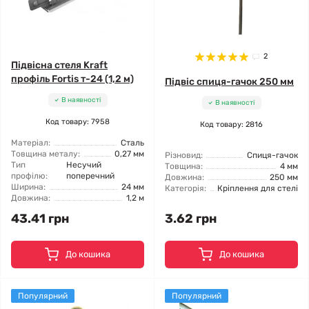
2
Підвісна стеля Kraft
профіль Fortis т-24 (1,2 м)
Підвіс спиця-гачок 250 мм
В наявності
В наявності
Код товару: 7958
Код товару: 2816
Матеріал:
Сталь
Товщина металу:
0,27 мм
Різновид:
Спиця-гачок
Тип
Несучий
Товщина:
4 мм
профілю:
поперечний
Довжина:
250 мм
Ширина:
24 мм
Категорія:
Кріплення для стелі
Довжина:
1,2 м
43.41 грн
3.62 грн
До кошика
До кошика
Популярний
Популярний