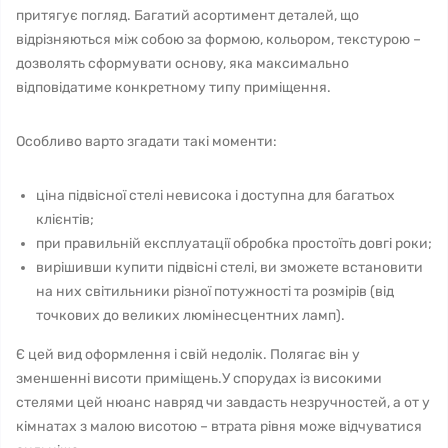
притягує погляд. Багатий асортимент деталей, що
відрізняються між собою за формою, кольором, текстурою –
дозволять сформувати основу, яка максимально
відповідатиме конкретному типу приміщення.
Особливо варто згадати такі моменти:
ціна підвісної стелі невисока і доступна для багатьох
клієнтів;
при правильній експлуатації обробка простоїть довгі роки;
вирішивши купити підвісні стелі, ви зможете встановити
на них світильники різної потужності та розмірів (від
точкових до великих люмінесцентних ламп).
Є цей вид оформлення і свій недолік. Полягає він у
зменшенні висоти приміщень.У спорудах із високими
стелями цей нюанс навряд чи завдасть незручностей, а от у
кімнатах з малою висотою – втрата рівня може відчуватися