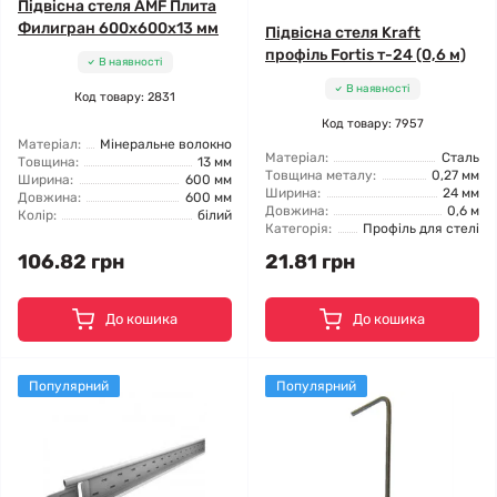
Підвісна стеля AMF Плита
Филигран 600x600x13 мм
Підвісна стеля Kraft
профіль Fortis т-24 (0,6 м)
В наявності
В наявності
Код товару: 2831
Код товару: 7957
Матеріал:
Мінеральне волокно
Матеріал:
Сталь
Товщина:
13 мм
Товщина металу:
0,27 мм
Ширина:
600 мм
Ширина:
24 мм
Довжина:
600 мм
Довжина:
0,6 м
Колір:
білий
Категорія:
Профіль для стелі
106.82 грн
21.81 грн
До кошика
До кошика
Популярний
Популярний