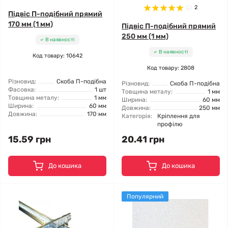
2
Підвіс П-подібний прямий
170 мм (1 мм)
Підвіс П-подібний прямий
250 мм (1 мм)
В наявності
В наявності
Код товару: 10642
Код товару: 2808
Різновид:
Скоба П-подібна
Різновид:
Скоба П-подібна
Фасовка:
1 шт
Товщина металу:
1 мм
Товщина металу:
1 мм
Ширина:
60 мм
Ширина:
60 мм
Довжина:
250 мм
Довжина:
170 мм
Категорія:
Кріплення для
профілю
15.59 грн
20.41 грн
До кошика
До кошика
Популярний