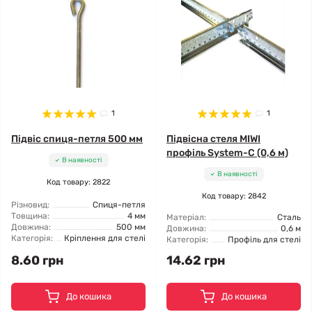
1
1
Підвіс спиця-петля 500 мм
Підвісна стеля MIWI
профіль System-C (0,6 м)
В наявності
В наявності
Код товару: 2822
Код товару: 2842
Різновид:
Спиця-петля
Товщина:
4 мм
Матеріал:
Сталь
Довжина:
500 мм
Довжина:
0,6 м
Категорія:
Кріплення для стелі
Категорія:
Профіль для стелі
8.60 грн
14.62 грн
До кошика
До кошика