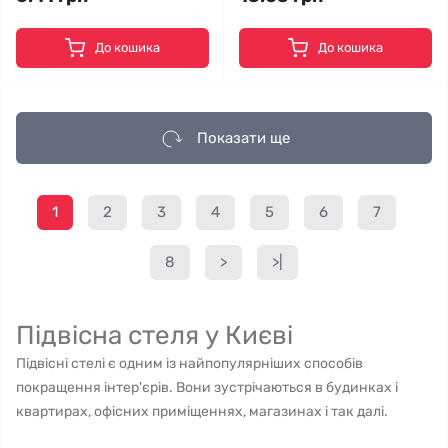
До кошика
До кошика
Показати ще
1
2
3
4
5
6
7
8
>
>|
Підвісна стеля у Києві
Підвісні стелі є одним із найпопулярніших способів
покращення інтер'єрів. Вони зустрічаються в будинках і
квартирах, офісних приміщеннях, магазинах і так далі.