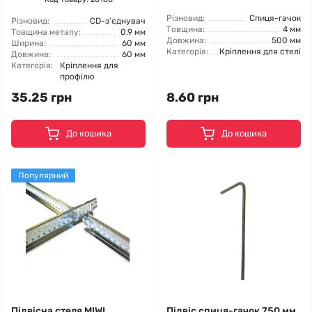
Різновид:
Спиця-гачок
Різновид:
CD-з'єднувач
Товщина:
4 мм
Товщина металу:
0,9 мм
Довжина:
500 мм
Ширина:
60 мм
Категорія:
Кріплення для стелі
Довжина:
60 мм
Категорія:
Кріплення для
профілю
35.25 грн
8.60 грн
До кошика
До кошика
Популярний
Підвісна стеля MIWI
Підвіс спиця-гачок 750 мм