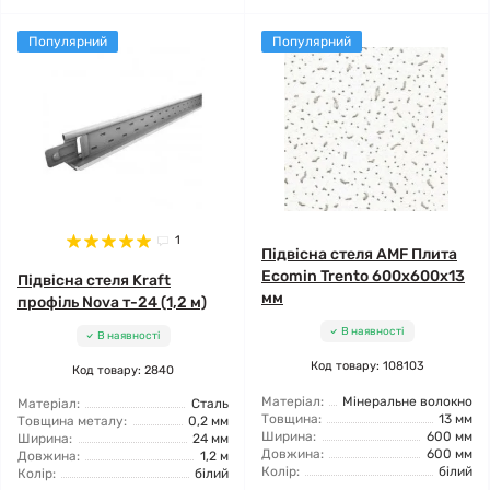
Популярний
Популярний
1
Підвісна стеля AMF Плита
Ecomin Trento 600x600x13
Підвісна стеля Kraft
мм
профіль Nova т-24 (1,2 м)
В наявності
В наявності
Код товару: 108103
Код товару: 2840
Матеріал:
Мінеральне волокно
Матеріал:
Сталь
Товщина:
13 мм
Товщина металу:
0,2 мм
Ширина:
600 мм
Ширина:
24 мм
Довжина:
600 мм
Довжина:
1,2 м
Колір:
білий
Колір:
білий