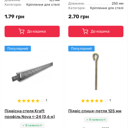
Довжина:
125 мм
Довжина:
250 мм
Категорія:
Кріплення для стелі
Категорія:
Кріплення для стелі
1.79 грн
2.70 грн
До кошика
До кошика
Популярний
Популярний
1
1
Підвісна стеля Kraft
Підвіс спиця-петля 125 мм
профіль Nova т-24 (0,6 м)
В наявності
В наявності