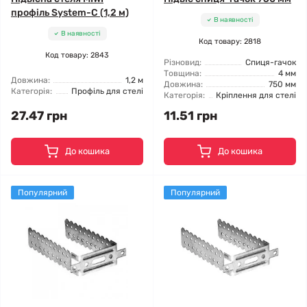
профіль System-C (1,2 м)
В наявності
В наявності
Код товару: 2818
Код товару: 2843
Різновид:
Спиця-гачок
Товщина:
4 мм
Довжина:
1,2 м
Довжина:
750 мм
Категорія:
Профіль для стелі
Категорія:
Кріплення для стелі
27.47 грн
11.51 грн
До кошика
До кошика
Популярний
Популярний