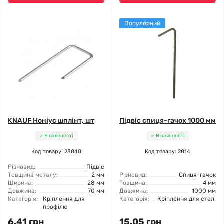
Популярний
KNAUF Ноніус шплінт, шт
Підвіс спиця-гачок 1000 мм
В наявності
В наявності
Код товару: 23840
Код товару: 2814
Різновид:
Підвіс
Товщина металу:
2 мм
Різновид:
Спиця-гачок
Ширина:
28 мм
Товщина:
4 мм
Довжина:
70 мм
Довжина:
1000 мм
Категорія:
Кріплення для
Категорія:
Кріплення для стелі
профілю
6.41 грн
15.05 грн