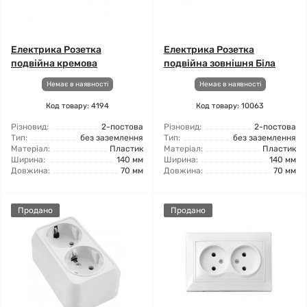
Електрика Розетка
Електрика Розетка
подвійна кремова
подвійна зовнішня Біла
Немає в наявності
Немає в наявності
Код товару: 4194
Код товару: 10063
Різновид:
2-постова
Різновид:
2-постова
Тип:
без заземлення
Тип:
без заземлення
Матеріал:
Пластик
Матеріал:
Пластик
Ширина:
140 мм
Ширина:
140 мм
Довжина:
70 мм
Довжина:
70 мм
Продано
Продано