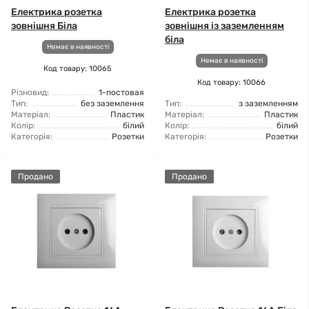
Електрика розетка
Електрика розетка
зовнішня Біла
зовнішня із заземленням
біла
Немає в наявності
Немає в наявності
Код товару: 10065
Код товару: 10066
Різновид:
1-постовая
Тип:
без заземлення
Тип:
з заземленням
Матеріал:
Пластик
Матеріал:
Пластик
Колір:
білий
Колір:
білий
Категорія:
Розетки
Категорія:
Розетки
Продано
Продано