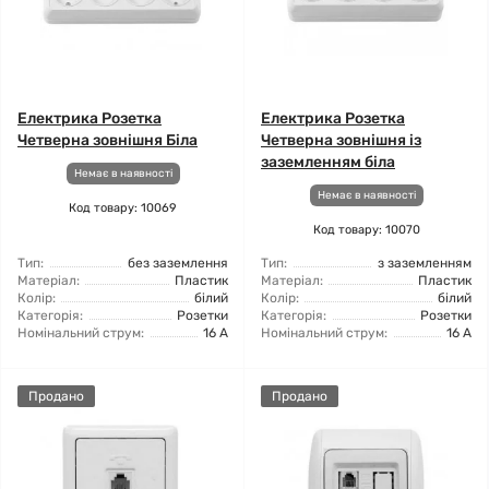
Електрика Розетка
Електрика Розетка
Четверна зовнішня Біла
Четверна зовнішня із
заземленням біла
Немає в наявності
Немає в наявності
Код товару: 10069
Код товару: 10070
Тип:
без заземлення
Тип:
з заземленням
Матеріал:
Пластик
Матеріал:
Пластик
Колір:
білий
Колір:
білий
Категорія:
Розетки
Категорія:
Розетки
Номінальний струм:
16 А
Номінальний струм:
16 А
Продано
Продано