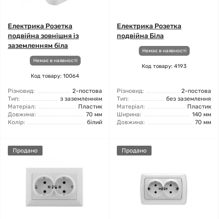
Електрика Розетка
Електрика Розетка
подвійна зовнішня із
подвійна Біла
заземленням біла
Немає в наявності
Немає в наявності
Код товару: 4193
Код товару: 10064
Різновид:
2-постова
Різновид:
2-постова
Тип:
з заземленням
Тип:
без заземлення
Матеріал:
Пластик
Матеріал:
Пластик
Довжина:
70 мм
Ширина:
140 мм
Колір:
білий
Довжина:
70 мм
Продано
Продано