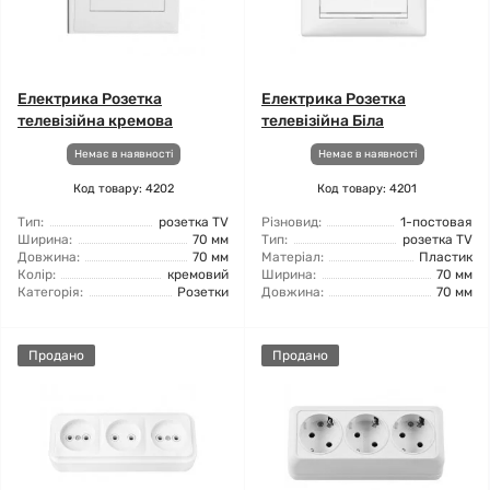
Електрика Розетка
Електрика Розетка
телевізійна кремова
телевізійна Біла
Немає в наявності
Немає в наявності
Код товару: 4202
Код товару: 4201
Тип:
розетка TV
Різновид:
1-постовая
Ширина:
70 мм
Тип:
розетка TV
Довжина:
70 мм
Матеріал:
Пластик
Колір:
кремовий
Ширина:
70 мм
Категорія:
Розетки
Довжина:
70 мм
Продано
Продано