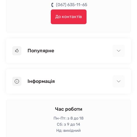
(067) 635-11-65
До контактів
Популярне
Гіпсокартон
OSB
Інформація
Пінопласт
Пінополістирол
Доставка
Мінеральна вата
Оплата
Час роботи
Клей для плитки
Контакти
Пн-Пт: з 8 до 18
Гарантія та повернення
Сб: з 9 до 14
Нд: вихідний
Політика конфіденційності