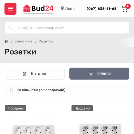
0
Львів
(067) 635-11-65
Електрика
Розетки
Розетки
Фільтр
Каталог
Продано
Продано