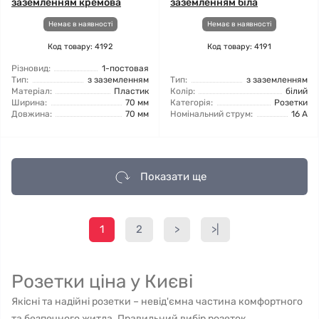
заземленням кремова
заземленням біла
Немає в наявності
Немає в наявності
Код товару: 4192
Код товару: 4191
Різновид:
1-постовая
Тип:
з заземленням
Тип:
з заземленням
Матеріал:
Пластик
Колір:
білий
Ширина:
70 мм
Категорія:
Розетки
Довжина:
70 мм
Номінальний струм:
16 А
Показати ще
1
2
>
>|
Розетки ціна у Києві
Якісні та надійні розетки – невід'ємна частина комфортного
та безпечного житла. Правильний вибір розеток