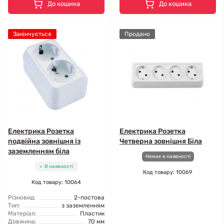
До кошика
До кошика
Закінчується
Продано
Електрика Розетка
Електрика Розетка
подвійна зовнішня із
Четверна зовнішня Біла
заземленням біла
Немає в наявності
В наявності
Код товару: 10069
Код товару: 10064
Різновид:
2-постова
Тип:
з заземленням
Матеріал:
Пластик
Довжина:
70 мм