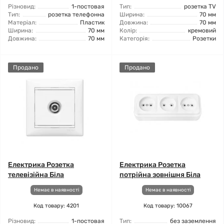
Різновид:
1-постовая
Тип:
розетка TV
Тип:
розетка телефонна
Ширина:
70 мм
Матеріал:
Пластик
Довжина:
70 мм
Ширина:
70 мм
Колір:
кремовий
Довжина:
70 мм
Категорія:
Розетки
Продано
Продано
Електрика Розетка
Електрика Розетка
телевізійна Біла
потрійна зовнішня Біла
Немає в наявності
Немає в наявності
Код товару: 4201
Код товару: 10067
Різновид:
1-постовая
Тип:
без заземлення