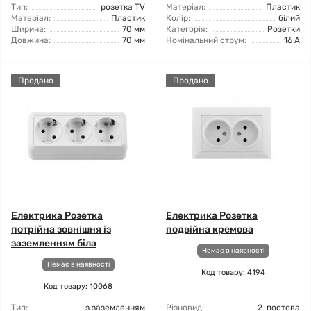
Тип:
розетка TV
Матеріал:
Пластик
Матеріал:
Пластик
Колір:
білий
Ширина:
70 мм
Категорія:
Розетки
Довжина:
70 мм
Номінальний струм:
16 А
Продано
Продано
Електрика Розетка
Електрика Розетка
потрійна зовнішня із
подвійна кремова
заземленням біла
Немає в наявності
Немає в наявності
Код товару: 4194
Код товару: 10068
Тип:
з заземленням
Різновид:
2-постова