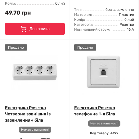
Колір:
білий
Тип:
без заземлення
49.70 грн
Матеріал:
Пластик
Колір:
білий
Категорія:
Розетки
До кошика
Номінальний струм:
16 А
Продано
Продано
Електрика Розетка
Електрика Розетка
Четверна зовнішня із
телефонна 1-я Біла
заземленням біла
Немає в наявності
Немає в наявності
Код товару: 4199