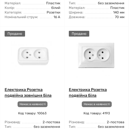
Матеріал:
Пластик
Тип:
без заземлення
Колір:
білий
Матеріал:
Пластик
Категорія:
Розетки
Ширина:
140 мм
Номінальний струм:
16 А
Довжина:
70 мм
Продано
Продано
Електрика Розетка
Електрика Розетка
подвійна зовнішня Біла
подвійна Біла
Немає в наявності
Немає в наявності
Код товару: 10063
Код товару: 4193
Різновид:
2-постова
Різновид:
2-постова
Тип:
без заземлення
Тип:
без заземлення