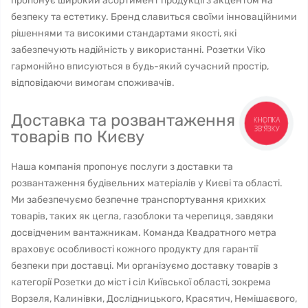
пропонує широкий асортимент продукції з акцентом на
безпеку та естетику. Бренд славиться своїми інноваційними
рішеннями та високими стандартами якості, які
забезпечують надійність у використанні. Розетки Viko
гармонійно вписуються в будь-який сучасний простір,
відповідаючи вимогам споживачів.
Доставка та розвантаження
КНОПКА
ЗВ'ЯЗКУ
товарів по Києву
Наша компанія пропонує послуги з доставки та
розвантаження будівельних матеріалів у Києві та області.
Ми забезпечуємо безпечне транспортування крихких
товарів, таких як цегла, газоблоки та черепиця, завдяки
досвідченим вантажникам. Команда Квадратного метра
враховує особливості кожного продукту для гарантії
безпеки при доставці. Ми організуємо доставку товарів з
категорії Розетки до міст і сіл Київської області, зокрема
Ворзеля, Калинівки, Дослідницького, Красятич, Немішаєвого,