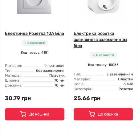
Електрика Розетка 10А Біла
Електрика розетка
зовнішня із заземленням
В наявності
біла
Код товару: 4181
В наявності
Код товару: 10066
Різновид:
1-постовая
Тип:
без заземлення
Тип:
з заземленням
Матеріал:
Пластик
Матеріал:
Пластик
Ширина:
70 мм
Колір:
білий
Довжина:
70 мм
Категорія:
Розетки
30.79 грн
25.66 грн
До кошика
До кошика