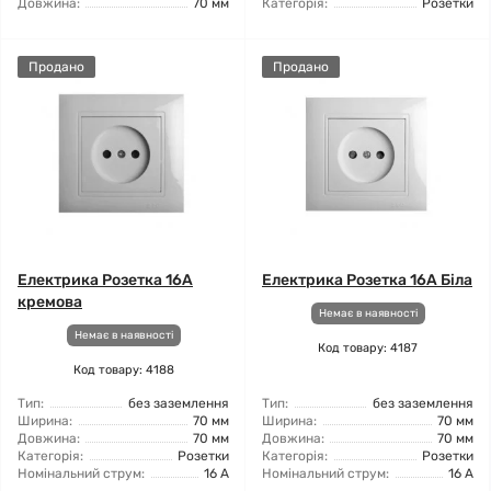
Довжина:
70 мм
Категорія:
Розетки
Продано
Продано
Електрика Розетка 16А
Електрика Розетка 16А Біла
кремова
Немає в наявності
Немає в наявності
Код товару: 4187
Код товару: 4188
Тип:
без заземлення
Тип:
без заземлення
Ширина:
70 мм
Ширина:
70 мм
Довжина:
70 мм
Довжина:
70 мм
Категорія:
Розетки
Категорія:
Розетки
Номінальний струм:
16 А
Номінальний струм:
16 А