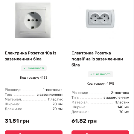
Електрика Розетка 10а із
Електрика Розетка
заземленням біла
подвійна із заземленням
біла
В наявності
В наявності
Код товару: 4183
Код товару: 4195
Різновид:
1-постовая
Різновид:
2-постова
Тип:
з заземленням
Тип:
з заземленням
Матеріал:
Пластик
Матеріал:
Пластик
Ширина:
70 мм
Ширина:
140 мм
Довжина:
70 мм
Довжина:
70 мм
31.51 грн
61.82 грн