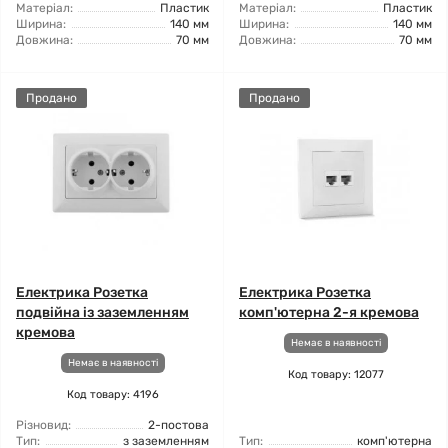
Матеріал:
Пластик
Матеріал:
Пластик
Ширина:
140 мм
Ширина:
140 мм
Довжина:
70 мм
Довжина:
70 мм
Продано
Продано
Електрика Розетка
Електрика Розетка
подвійна із заземленням
комп'ютерна 2-я кремова
кремова
Немає в наявності
Немає в наявності
Код товару: 12077
Код товару: 4196
Різновид:
2-постова
Тип:
з заземленням
Тип:
комп'ютерна