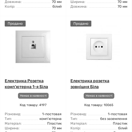
Довжина:
70 мм
Ширина:
70 мм
Колір:
білий
Довжина:
70 мм
Продано
Продано
Електрика Розетка
Електрика розетка
комп'ютерна 1-я Біла
зовнішня Біла
Немає в наявності
Немає в наявності
Код товару: 4197
Код товару: 10065
Різновид:
1-постовая
Різновид:
1-постовая
Тип:
комп'ютерна
Тип:
без заземлення
Матеріал:
Пластик
Матеріал:
Пластик
Ширина:
70 мм
Колір:
білий