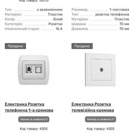
Код товару: 10070
Тип:
з заземленням
Різновид:
1-постовая
Матеріал:
Пластик
Тип:
розетка телефонна
Колір:
білий
Матеріал:
Пластик
Категорія:
Розетки
Ширина:
70 мм
Номінальний струм:
16 А
Довжина:
70 мм
Продано
Продано
Електрика Розетка
Електрика Розетка
телефонна 1-а кремова
телевізійна кремова
Немає в наявності
Немає в наявності
Код товару: 4200
Код товару: 4202