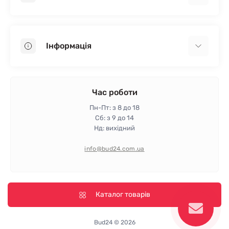
Гіпсокартон
OSB
Інформація
Пінопласт
Пінополістирол
Доставка
Мінеральна вата
Оплата
Час роботи
Клей для плитки
Контакти
Пн-Пт: з 8 до 18
Гарантія та повернення
Сб: з 9 до 14
Нд: вихідний
Політика конфіденційності
Про магазин
info@bud24.com.ua
Відгуки
Карта сайту
Виробники
Каталог товарів
Bud24 © 2026