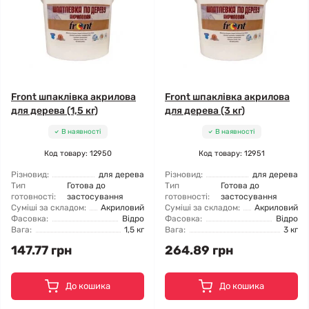
Front шпаклівка акрилова
Front шпаклівка акрилова
для дерева (1,5 кг)
для дерева (3 кг)
В наявності
В наявності
Код товару: 12950
Код товару: 12951
Різновид:
для дерева
Різновид:
для дерева
Тип
Готова до
Тип
Готова до
готовності:
застосування
готовності:
застосування
Суміші за складом:
Акриловий
Суміші за складом:
Акриловий
Фасовка:
Відро
Фасовка:
Відро
Вага:
1,5 кг
Вага:
3 кг
147.77 грн
264.89 грн
До кошика
До кошика