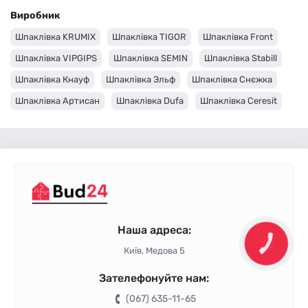
Виробник
Шпаклівка KRUMIX
Шпаклівка TIGOR
Шпаклівка Front
Шпаклівка VIPGIPS
Шпаклівка SEMIN
Шпаклівка Stabill
Шпаклівка Кнауф
Шпаклівка Эльф
Шпаклівка Снєжка
Шпаклівка Артисан
Шпаклівка Dufa
Шпаклівка Ceresit
Шпаклівка Caparol
Шпаклівка Aygips
Шпаклівка Anserglob
Наша адреса:
КНОПКА
ЗВ'ЯЗКУ
Київ, Медова 5
Зателефонуйте нам:
(067) 635-11-65