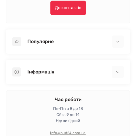
До контактів
Популярне
Гіпсокартон
OSB
Інформація
Пінопласт
Пінополістирол
Доставка
Мінеральна вата
Оплата
Час роботи
Клей для плитки
Контакти
Пн-Пт: з 8 до 18
Гарантія та повернення
Сб: з 9 до 14
Нд: вихідний
Політика конфіденційності
Про магазин
info@bud24.com.ua