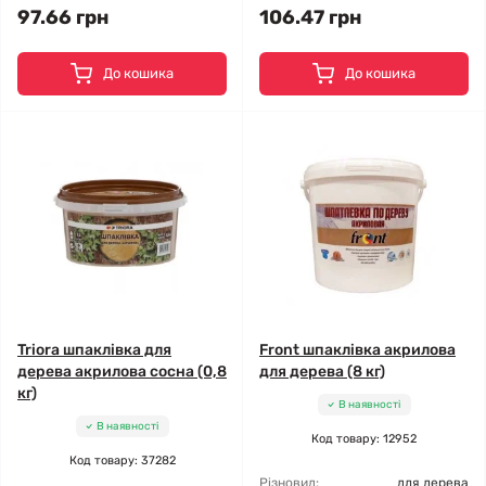
97.66 грн
106.47 грн
До кошика
До кошика
Triora шпаклівка для
Front шпаклівка акрилова
дерева акрилова сосна (0,8
для дерева (8 кг)
кг)
В наявності
В наявності
Код товару: 12952
Код товару: 37282
Різновид:
для дерева