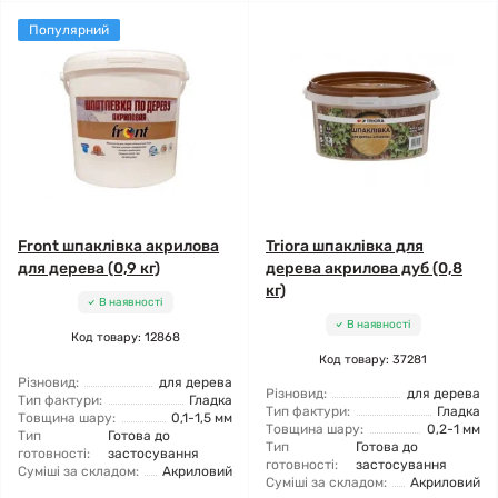
Популярний
Front шпаклівка акрилова
Triora шпаклівка для
для дерева (0,9 кг)
дерева акрилова дуб (0,8
кг)
В наявності
В наявності
Код товару: 12868
Код товару: 37281
Різновид:
для дерева
Різновид:
для дерева
Тип фактури:
Гладка
Тип фактури:
Гладка
Товщина шару:
0,1-1,5 мм
Товщина шару:
0,2-1 мм
Тип
Готова до
Тип
Готова до
готовності:
застосування
готовності:
застосування
Суміші за складом:
Акриловий
Суміші за складом:
Акриловий