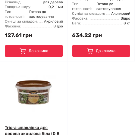
Різновид:
для дерева
Тип
Готова до
Товщина шару:
0,2-1 мм
готовності:
застосування
Тип
Готова до
Суміші за складом:
Акриловий
готовності:
застосування
Фасовка:
Відро
Суміші за складом:
Акриловий
Вага:
8 кг
Фасовка:
Відро
127.61 грн
634.22 грн
До кошика
До кошика
Triora шпаклівка для
дерева акрилова Біла (0,8