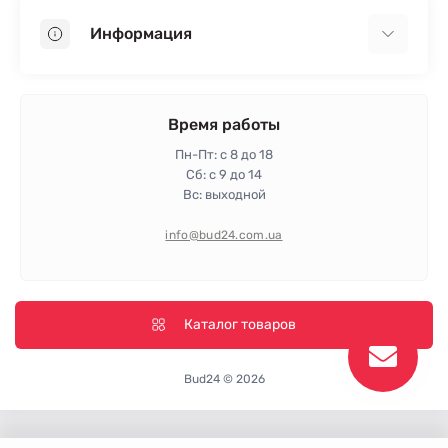
OSB
Информация
Пенопласт
Пенополистирол
Доставка
Минеральная вата
Оплата
Время работы
Клей для плитки
Контакты
Пн-Пт: с 8 до 18
Гарантия и возврат
Сб: с 9 до 14
Вс: выходной
Политика конфиденциальности
Про магазин
info@bud24.com.ua
Отзывы
Карта сайта
Производители
Каталог товаров
Bud24 © 2026