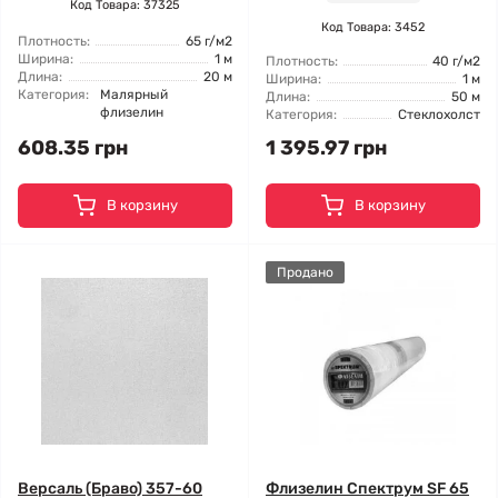
Код Товара: 37325
Код Товара: 3452
Плотность:
65 г/м2
Ширина:
1 м
Плотность:
40 г/м2
Длина:
20 м
Ширина:
1 м
Категория:
Малярный
Длина:
50 м
флизелин
Категория:
Стеклохолст
608.35 грн
1 395.97 грн
В корзину
В корзину
Продано
Версаль (Браво) 357-60
Флизелин Спектрум SF 65