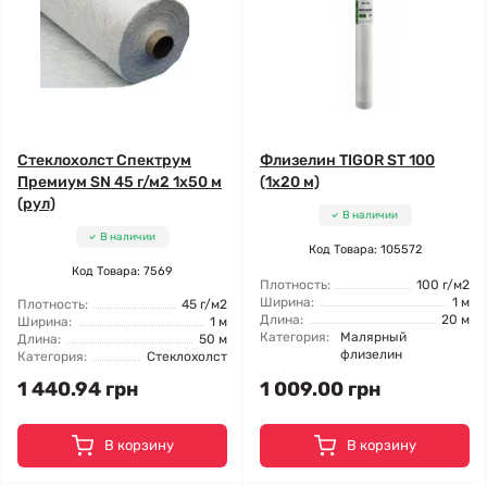
Стеклохолст Спектрум
Флизелин TIGOR ST 100
Премиум SN 45 г/м2 1x50 м
(1x20 м)
(рул)
В наличии
В наличии
Код Товара: 105572
Код Товара: 7569
Плотность:
100 г/м2
Ширина:
1 м
Плотность:
45 г/м2
Длина:
20 м
Ширина:
1 м
Категория:
Малярный
Длина:
50 м
флизелин
Категория:
Стеклохолст
1 440.94 грн
1 009.00 грн
В корзину
В корзину