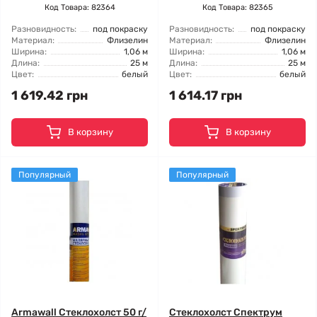
Код Товара: 82364
Код Товара: 82365
Разновидность:
под покраску
Разновидность:
под покраску
Материал:
Флизелин
Материал:
Флизелин
Ширина:
1,06 м
Ширина:
1,06 м
Длина:
25 м
Длина:
25 м
Цвет:
белый
Цвет:
белый
1 619.42 грн
1 614.17 грн
В корзину
В корзину
Популярный
Популярный
Armawall Стеклохолст 50 г/
Стеклохолст Спектрум