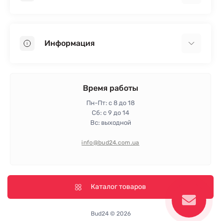
Гипсокартон
OSB
Информация
Пенопласт
Пенополистирол
Доставка
Минеральная вата
Оплата
Время работы
Клей для плитки
Контакты
Пн-Пт: с 8 до 18
Гарантия и возврат
Сб: с 9 до 14
Вс: выходной
Политика конфиденциальности
Про магазин
info@bud24.com.ua
Отзывы
Карта сайта
Производители
Каталог товаров
Bud24 © 2026