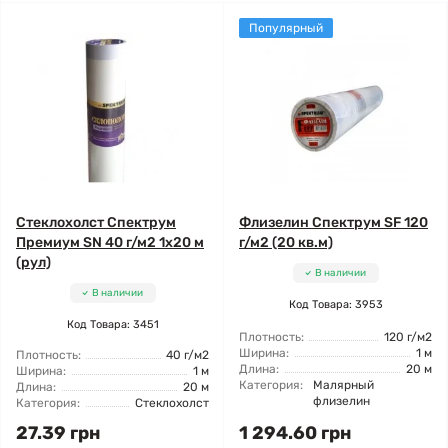
Популярный
Стеклохолст Спектрум
Флизелин Спектрум SF 120
Премиум SN 40 г/м2 1x20 м
г/м2 (20 кв.м)
(рул)
В наличии
В наличии
Код Товара: 3953
Код Товара: 3451
Плотность:
120 г/м2
Ширина:
1 м
Плотность:
40 г/м2
Длина:
20 м
Ширина:
1 м
Категория:
Малярный
Длина:
20 м
флизелин
Категория:
Стеклохолст
27.39 грн
1 294.60 грн