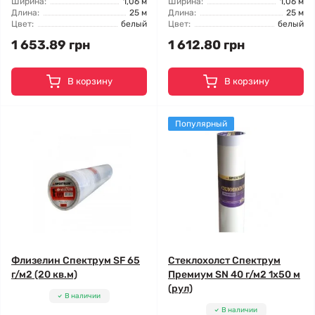
Ширина:
1,06 м
Ширина:
1,06 м
Длина:
25 м
Длина:
25 м
Цвет:
белый
Цвет:
белый
1 653.89 грн
1 612.80 грн
В корзину
В корзину
Популярный
Флизелин Спектрум SF 65
Стеклохолст Спектрум
г/м2 (20 кв.м)
Премиум SN 40 г/м2 1x50 м
(рул)
В наличии
В наличии