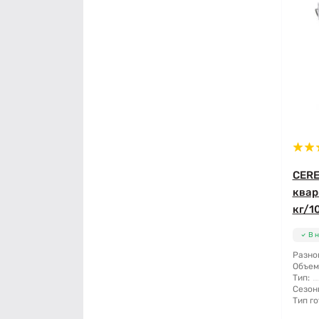
CERE
квар
кг/10
В 
Разно
Объем
Тип:
Сезон
Тип го