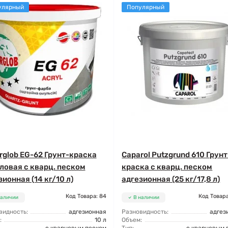
улярный
Популярный
rglob EG-62 Грунт-краска
Caparol Putzgrund 610 Грунт
ловая с кварц. песком
краска с кварц. песком
зионная (14 кг/10 л)
адгезионная (25 кг/17,8 л)
Код Товара: 84
Код Товара
наличии
В наличии
видность:
адгезионная
Разновидность:
адгез
:
10 л
Объем: