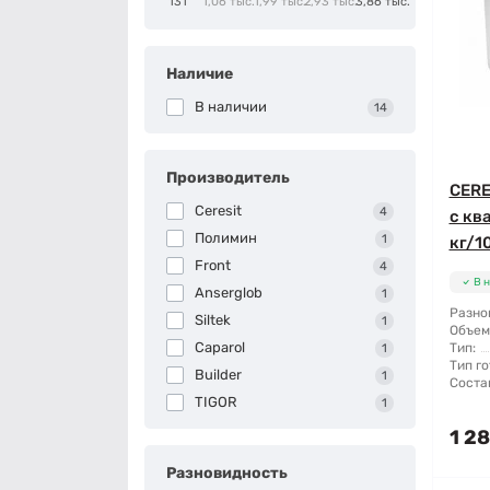
131
1,06 тыс.
1,99 тыс.
2,93 тыс.
3,86 тыс.
Наличие
В наличии
14
Производитель
CERE
Ceresit
4
с кв
Полимин
1
кг/10
Front
4
В 
Anserglob
1
Разно
Siltek
1
Объем
Caparol
Тип:
1
Тип го
Builder
1
Соста
TIGOR
1
1 28
Разновидность