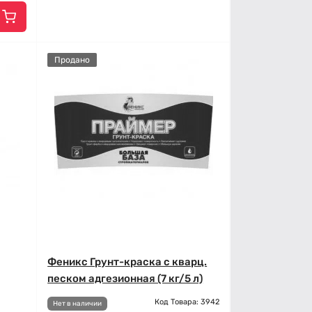
Продано
Феникс Грунт-краска с кварц.
песком адгезионная (7 кг/5 л)
Код Товара: 3942
Нет в наличии