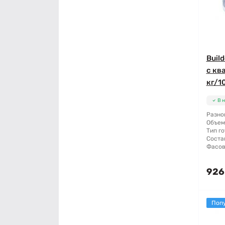
Buil
с кв
кг/10
В 
Разно
Объем
Тип го
Соста
Фасов
926
Поп