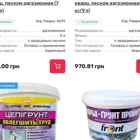
ц. песком адгезионная (7
кварц. песком адгезионная 
л)
кг/9 л)
Код Товара: 4639
Код Товара
наличии
В наличии
видность:
адгезионная
Разновидность:
адгез
:
5 л
Объем:
с кварцевым песком
Тип:
с кварцевым 
товности:
Готовая к применению
Тип готовности:
Готовая к прим
в смеси:
Акриловый
Состав смеси:
Акр
.00 грн
970.81 грн
улярный