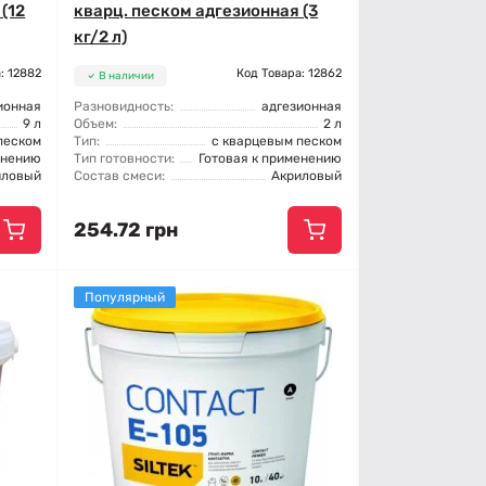
(12
кварц. песком адгезионная (3
кг/2 л)
: 12882
Код Товара: 12862
В наличии
ионная
Разновидность:
адгезионная
9 л
Объем:
2 л
песком
Тип:
с кварцевым песком
енению
Тип готовности:
Готовая к применению
иловый
Состав смеси:
Акриловый
254.72 грн
Популярный