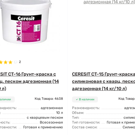
2
SIT CT-16 Грунт-краска с
CERESIT CT-15 Грунт-краск
ц. песком адгезионная (14
силиконовая с кварц. песк
 л)
адгезионная (14 кг/10 л)
Код Товара: 4638
Код Товар
наличии
В наличии
видность:
адгезионная
Разновидность:
адгез
:
10 л
Объем:
с кварцевым песком
Тип:
силик
ность:
Всесезонная
Тип готовности:
Готовая к прим
товности:
Готовая к применению
Состав смеси:
Силик