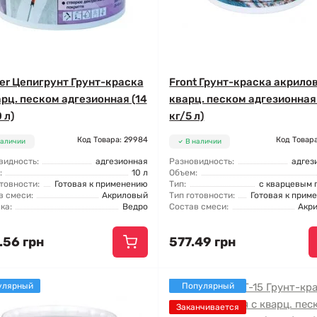
der Цепигрунт Грунт-краска
Front Грунт-краска акрило
арц. песком адгезионная (14
кварц. песком адгезионная 
 л)
кг/5 л)
Код Товара: 29984
Код Товара
наличии
В наличии
видность:
адгезионная
Разновидность:
адгез
:
10 л
Объем:
товности:
Готовая к применению
Тип:
с кварцевым 
в смеси:
Акриловый
Тип готовности:
Готовая к прим
ка:
Ведро
Состав смеси:
Акр
.56 грн
577.49 грн
улярный
Популярный
Заканчивается