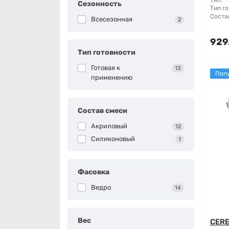
Тип:
Сезонность
Тип го
Соста
Всесезонная
2
929
Тип готовности
Готовая к
13
Поп
применению
Состав смеси
Акриловый
12
Силиконовый
1
Фасовка
Ведро
14
Вес
CERE