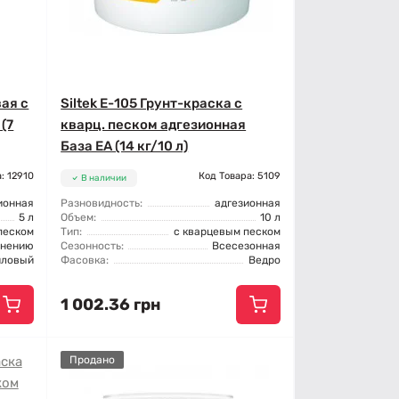
вая с
Siltek E-105 Грунт-краска с
(7
кварц. песком адгезионная
База ЕА (14 кг/10 л)
: 12910
Код Товара: 5109
В наличии
ионная
Разновидность:
адгезионная
5 л
Объем:
10 л
песком
Тип:
с кварцевым песком
енению
Сезонность:
Всесезонная
иловый
Фасовка:
Ведро
1 002.36 грн
Продано