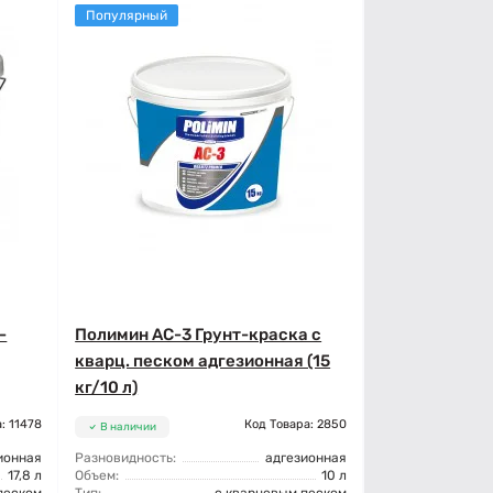
Популярный
-
Полимин АС-3 Грунт-краска с
кварц. песком адгезионная (15
кг/10 л)
: 11478
Код Товара: 2850
В наличии
ионная
Разновидность:
адгезионная
17,8 л
Объем:
10 л