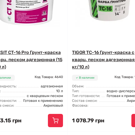
SIT CT-16 Pro Грунт-краска
TIGOR ТС-16 Грунт-краска с
арц. песком адгезионная (15
кварц. песком адгезионная
 л)
кг/10 л)
Код Товара: 4640
Код Товара:
наличии
В наличии
видность:
адгезионная
Объем:
:
10 л
Тип:
водно-дисперс
с кварцевым песком
Тип готовности:
Готовая к прим
товности:
Готовая к применению
Состав смеси:
Акр
в смеси:
Акриловый
Фасовка:
3.15 грн
1 078.79 грн