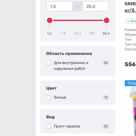
квар
-
кг/5 
В 
Разно
1,5
7,4
13,3
19,1
25,0
Объем
Тип:
Тип го
Соста
Область применения
Для внутренних и
14
556
наружных работ
Поп
Цвет
белый
11
Вид
Грунт-краска
13