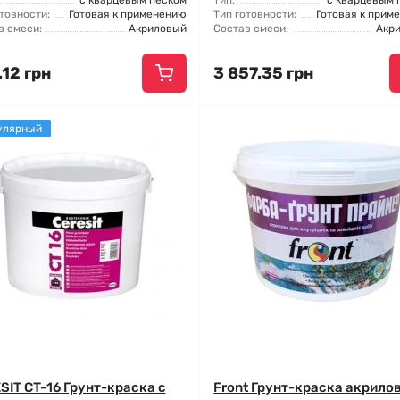
с кварцевым песком
Тип:
с кварцевым 
товности:
Готовая к применению
Тип готовности:
Готовая к прим
в смеси:
Акриловый
Состав смеси:
Акр
.12 грн
3 857.35 грн
улярный
SIT CT-16 Грунт-краска с
Front Грунт-краска акрило