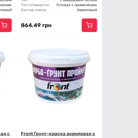
песком
Тип:
с кварцевым песком
енению
Тип готовности:
Готовая к применению
иловый
Состав смеси:
Акриловый
864.49 грн
вая с
Front Грунт-краска акриловая с