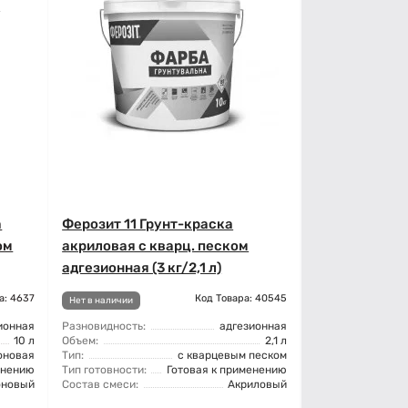
а
Ферозит 11 Грунт-краска
ом
акриловая с кварц. песком
адгезионная (3 кг/2,1 л)
а: 4637
Код Товара: 40545
Нет в наличии
ионная
Разновидность:
адгезионная
10 л
Объем:
2,1 л
оновая
Тип:
с кварцевым песком
енению
Тип готовности:
Готовая к применению
оновый
Состав смеси:
Акриловый