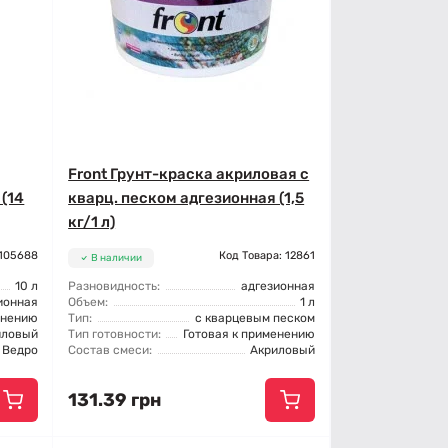
Front Грунт-краска акриловая с
 (14
кварц. песком адгезионная (1,5
кг/1 л)
 105688
Код Товара: 12861
В наличии
10 л
Разновидность:
адгезионная
ионная
Объем:
1 л
енению
Тип:
с кварцевым песком
иловый
Тип готовности:
Готовая к применению
Ведро
Состав смеси:
Акриловый
131.39 грн