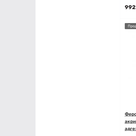
992
Про
Феро
акри
адге