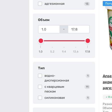
адгезионная
Поп
13
Объем
-
1,0
5,2
9,4
13,6
17,8
Тип
водно-
Anse
1
дисперсионная
акри
с кварцевым
11
адге
песком
В 
силиконовая
1
Разно
Объем