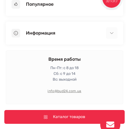
Популярное
Гипсокартон
OSB
Информация
Пенопласт
Пенополистирол
Доставка
Минеральная вата
Оплата
Время работы
Клей для плитки
Контакты
Пн-Пт: с 8 до 18
Гарантия и возврат
Сб: с 9 до 14
Вс: выходной
Политика конфиденциальности
Про магазин
info@bud24.com.ua
Отзывы
Карта сайта
Производители
Каталог товаров