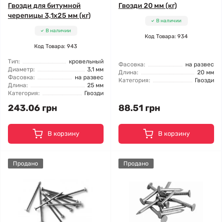
Гвозди для битумной
Гвозди 20 мм (кг)
черепицы 3,1x25 мм (кг)
В наличии
В наличии
Код Товара: 934
Код Товара: 943
Тип:
кровельный
Фасовка:
на развес
Диаметр:
3,1 мм
Длина:
20 мм
Фасовка:
на развес
Категория:
Гвозди
Длина:
25 мм
Категория:
Гвозди
243.06 грн
88.51 грн
В корзину
В корзину
Продано
Продано