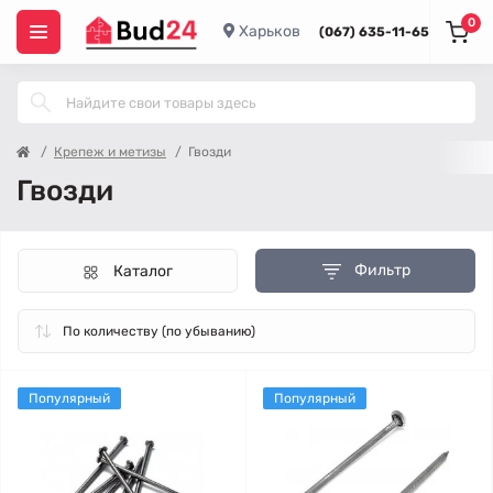
0
Харьков
(067) 635-11-65
Крепеж и метизы
Гвозди
Гвозди
Фильтр
Каталог
Популярный
Популярный