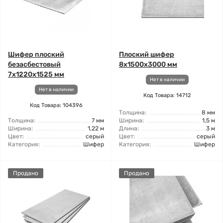
Шифер плоский
Плоский шифер
безасбестовый
8x1500x3000 мм
7x1220x1525 мм
Нет в наличии
Нет в наличии
Код Товара: 14712
Код Товара: 104396
Толщина:
8 мм
Толщина:
7 мм
Ширина:
1,5 м
Ширина:
1,22 м
Длина:
3 м
Цвет:
серый
Цвет:
серый
Категория:
Шифер
Категория:
Шифер
Продано
Продано