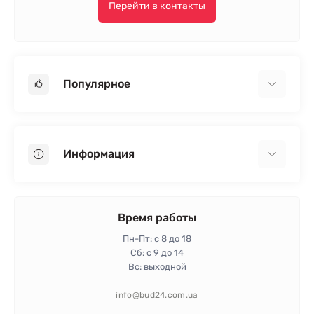
Перейти в контакты
Популярное
Гипсокартон
OSB
Информация
Пенопласт
Пенополистирол
Доставка
Минеральная вата
Оплата
Время работы
Клей для плитки
Контакты
Пн-Пт: с 8 до 18
Гарантия и возврат
Сб: с 9 до 14
Вс: выходной
Политика конфиденциальности
Про магазин
info@bud24.com.ua
Отзывы