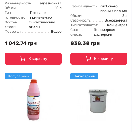
Разновидность:
адгезионная
Разновидность:
глубокого
Объем:
10 л
проникновения
Тип
Готовая к
Объем:
3 л
готовности:
применению
Сезонность:
Всесезонная
Состав
Синтетические
Тип готовности:
Концентрат
смеси:
смолы
Состав
Полимерная
Фасовка:
Ведро
смеси:
дисперсия
1 042.74 грн
838.38 грн
В корзину
В корзину
Популярный
Популярный