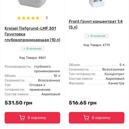
2
Front Грунт концентрат 1:4
(5 л)
Kreisel Tiefgrund-LMF 301
Грунтовка
В наличии
глубокопроникающая (10 л)
Код Товара: 4770
В наличии
Код Товара: 4861
Объем:
5 л
Разновидность:
глубокого
Сезонность:
Всесезонная
проникновения
Тип готовности:
Концентрат
Объем:
10 л
Состав смеси:
Акриловый
Сезонность:
Всесезонная
Фасовка:
Канистра
Тип
Готовая к
готовности:
применению
Состав смеси:
Акриловый
531.50 грн
516.65 грн
В корзину
В корзину