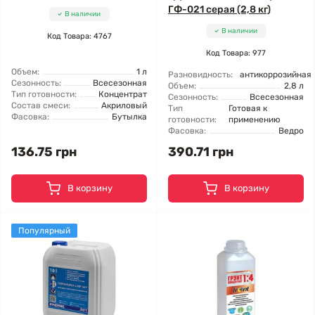
ГФ-021 серая (2,8 кг)
В наличии
В наличии
Код Товара: 4767
Код Товара: 977
Объем:
1 л
Разновидность:
антикоррозийная
Сезонность:
Всесезонная
Объем:
2,8 л
Тип готовности:
Концентрат
Сезонность:
Всесезонная
Состав смеси:
Акриловый
Тип
Готовая к
Фасовка:
Бутылка
готовности:
применению
Фасовка:
Ведро
136.75 грн
390.71 грн
В корзину
В корзину
Популярный