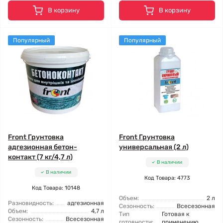
В корзину
В корзину
Популярный
Популярный
Front Грунтовка
Front Грунтовка
адгезионная бетон-
универсальная (2 л)
контакт (7 кг/4,7 л)
В наличии
В наличии
Код Товара: 4773
Код Товара: 10148
Объем:
2 л
Разновидность:
адгезионная
Сезонность:
Всесезонная
Объем:
4,7 л
Тип
Готовая к
Сезонность:
Всесезонная
готовности:
применению