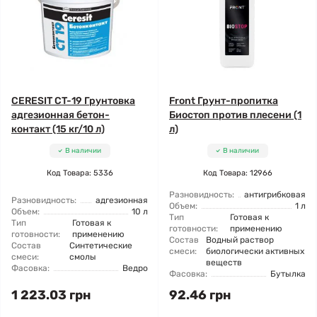
CERESIT CT-19 Грунтовка
Front Грунт-пропитка
адгезионная бетон-
Биостоп против плесени (1
контакт (15 кг/10 л)
л)
В наличии
В наличии
Код Товара: 5336
Код Товара: 12966
Разновидность:
антигрибковая
Разновидность:
адгезионная
Объем:
1 л
Объем:
10 л
Тип
Готовая к
Тип
Готовая к
готовности:
применению
готовности:
применению
Состав
Водный раствор
Состав
Синтетические
смеси:
биологически активных
смеси:
смолы
веществ
Фасовка:
Ведро
Фасовка:
Бутылка
1 223.03 грн
92.46 грн