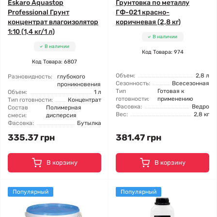
Eskaro Aquastop
Грунтовка по металлу
Professional Грунт
ГФ-021 красно-
концентрат влагоизолятор
коричневая (2,8 кг)
1:10 (1,4 кг/1 л)
В наличии
В наличии
Код Товара: 974
Код Товара: 6807
Объем:
2,8 л
Разновидность:
глубокого
Сезонность:
Всесезонная
проникновения
Тип
Готовая к
Объем:
1 л
готовности:
применению
Тип готовности:
Концентрат
Фасовка:
Ведро
Состав
Полимерная
Вес:
2,8 кг
смеси:
дисперсия
Фасовка:
Бутылка
335.37 грн
381.47 грн
В корзину
В корзину
Популярный
Популярный