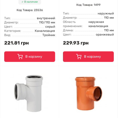
В наличии
Код Товара: 1499
Код Товара: 23536
Тип:
наружный
Диаметр:
110 мм
Тип:
внутренний
Область
наружная
Диаметр:
110/110 мм
применения:
канализация
Цвет:
серый
Длина:
110 мм
Категория:
Канализация
Цвет:
оранжевый
Вид:
Тройник
221.81 грн
229.93 грн
В корзину
В корзину