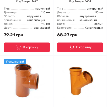
Код Товара: 1497
Код Товара: 1404
Тип:
наружный
Тип:
внутренний
Диаметр:
110 мм
Диаметр:
110 мм
Область
наружная
Область
внутренняя
применения:
канализация
применения:
канализация
Длина:
110 мм
Цвет:
серый
Цвет:
оранжевый
Категория:
Канализация
79.21 грн
68.27 грн
В корзину
В корзину
Популярный