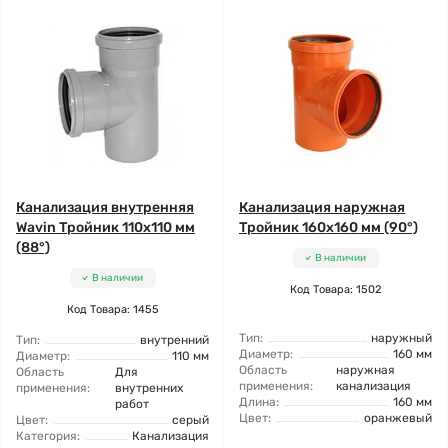
Канализация внутренняя
Канализация наружная
Wavin Тройник 110x110 мм
Тройник 160x160 мм (90°)
(88°)
В наличии
В наличии
Код Товара: 1502
Код Товара: 1455
Тип:
наружный
Тип:
внутренний
Диаметр:
160 мм
Диаметр:
110 мм
Область
наружная
Область
Для
применения:
канализация
применения:
внутренних
Длина:
160 мм
работ
Цвет:
оранжевый
Цвет:
серый
Категория:
Канализация