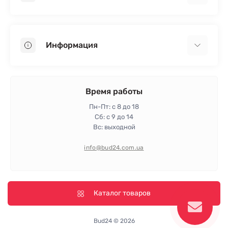
Гипсокартон
OSB
Информация
Пенопласт
Пенополистирол
Доставка
Минеральная вата
Оплата
Время работы
Клей для плитки
Контакты
Пн-Пт: с 8 до 18
Гарантия и возврат
Сб: с 9 до 14
Вс: выходной
Политика конфиденциальности
Про магазин
info@bud24.com.ua
Отзывы
Карта сайта
Производители
Каталог товаров
Bud24 © 2026