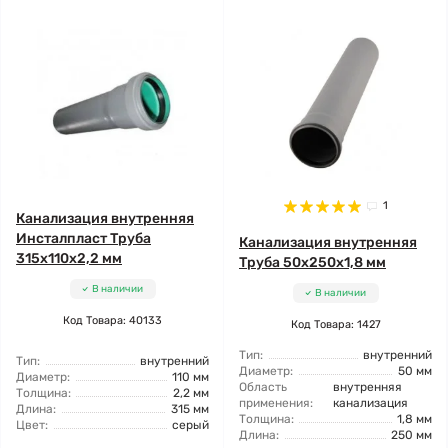
1
Канализация внутренняя
Инсталпласт Труба
Канализация внутренняя
315x110x2,2 мм
Труба 50x250x1,8 мм
В наличии
В наличии
Код Товара: 40133
Код Товара: 1427
Тип:
внутренний
Тип:
внутренний
Диаметр:
50 мм
Диаметр:
110 мм
Область
внутренняя
Толщина:
2,2 мм
применения:
канализация
Длина:
315 мм
Толщина:
1,8 мм
Цвет:
серый
Длина:
250 мм