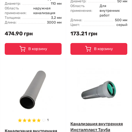
Диаметр:
50 мм
Диаметр:
110 мм
Область
Для
Область
наружная
применения:
внутренних
применения:
канализация
работ
Толщина:
3,2 мм
Длина:
500 мм
Длина:
3000 мм
Цвет:
серый
474.90 грн
173.21 грн
В корзину
В корзину
1
Канализация внутренняя
Инсталпласт Труба
Канализация внутренняя