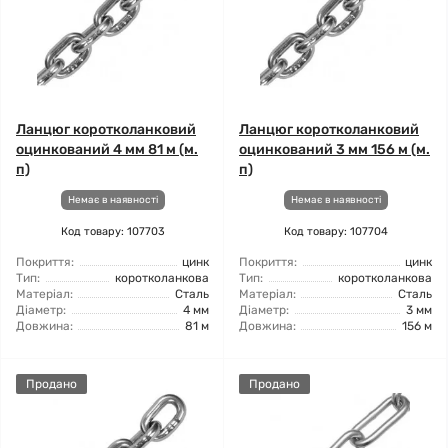
Ланцюг коротколанковий
Ланцюг коротколанковий
оцинкований 4 мм 81 м (м.
оцинкований 3 мм 156 м (м.
п)
п)
Немає в наявності
Немає в наявності
Код товару: 107703
Код товару: 107704
Покриття:
цинк
Покриття:
цинк
Тип:
коротколанкова
Тип:
коротколанкова
Матеріал:
Сталь
Матеріал:
Сталь
Діаметр:
4 мм
Діаметр:
3 мм
Довжина:
81 м
Довжина:
156 м
Продано
Продано