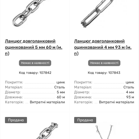
Ланцюг довголанковий
Ланцюг довголанковий
оцинкований 5 мм 60 м (м.
оцинкований 4 мм 93 м (м.
п)
п)
Немає в наявності
Немає в наявності
Код товару: 107842
Код товару: 107843
Покриття:
цинк
Покриття:
цинк
Матеріал:
Сталь
Матеріал:
Сталь
Діаметр:
5 мм
Діаметр:
4 мм
Довжина:
60 м
Довжина:
93 м
Категорія:
Витратні матеріали
Категорія:
Витратні матеріали
Продано
Продано