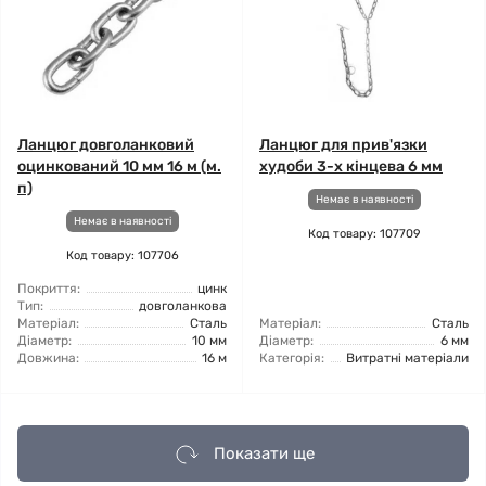
Ланцюг довголанковий
Ланцюг для прив'язки
оцинкований 10 мм 16 м (м.
худоби 3-х кінцева 6 мм
п)
Немає в наявності
Немає в наявності
Код товару: 107709
Код товару: 107706
Покриття:
цинк
Тип:
довголанкова
Матеріал:
Сталь
Матеріал:
Сталь
Діаметр:
10 мм
Діаметр:
6 мм
Довжина:
16 м
Категорія:
Витратні матеріали
Показати ще