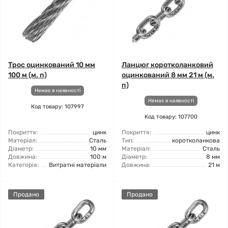
Трос оцинкований 10 мм
Ланцюг коротколанковий
100 м (м. п)
оцинкований 8 мм 21 м (м.
п)
Немає в наявності
Немає в наявності
Код товару: 107997
Код товару: 107700
Покриття:
цинк
Покриття:
цинк
Матеріал:
Сталь
Тип:
коротколанкова
Діаметр:
10 мм
Матеріал:
Сталь
Довжина:
100 м
Діаметр:
8 мм
Категорія:
Витратні матеріали
Довжина:
21 м
Продано
Продано