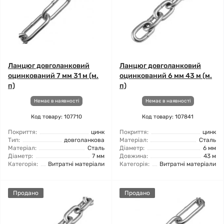
Ланцюг довголанковий
Ланцюг довголанковий
оцинкований 7 мм 31 м (м.
оцинкований 6 мм 43 м (м.
п)
п)
Немає в наявності
Немає в наявності
Код товару: 107710
Код товару: 107841
Покриття:
цинк
Покриття:
цинк
Тип:
довголанкова
Матеріал:
Сталь
Матеріал:
Сталь
Діаметр:
6 мм
Діаметр:
7 мм
Довжина:
43 м
Категорія:
Витратні матеріали
Категорія:
Витратні матеріали
Продано
Продано