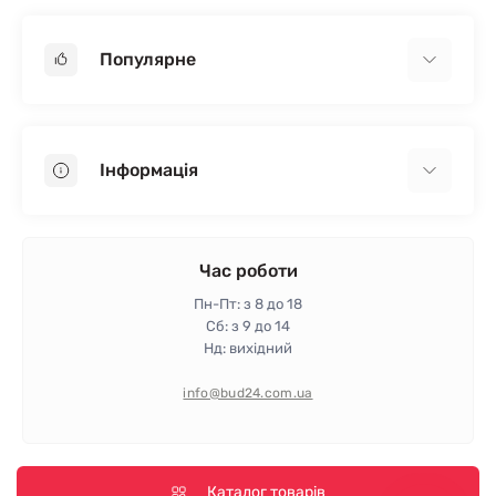
Популярне
Гіпсокартон
OSB
Інформація
Пінопласт
Пінополістирол
Доставка
Мінеральна вата
Оплата
Час роботи
Клей для плитки
Контакти
Пн-Пт: з 8 до 18
Гарантія та повернення
Сб: з 9 до 14
Нд: вихідний
Політика конфіденційності
Про магазин
info@bud24.com.ua
Відгуки
Карта сайту
Виробники
Каталог товарів