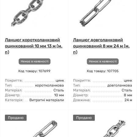
Ланцюг коротколанковий
Ланцюг довголанковий
оцинкований 10 мм 13 м (м.
оцинкований 8 мм 24 м (м.
п)
п)
Немає в наявності
Немає в наявності
Код товару: 107699
Код товару: 107705
Покриття:
цинк
Покриття:
цинк
Тип:
коротколанкова
Тип:
довголанкова
Матеріал:
Сталь
Матеріал:
Сталь
Діаметр:
10 мм
Діаметр:
8 мм
Категорія:
Витратні матеріали
Довжина:
24 м
Продано
Продано