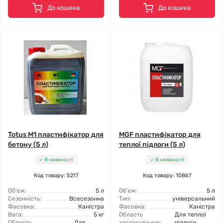
До кошика
До кошика
Totus M1 пластифікатор для
MGF пластифікатор для
бетону (5 л)
теплої підлоги (5 л)
В наявності
В наявності
Код товару: 5217
Код товару: 10867
Об'єм:
5 л
Об'єм:
5 л
Сезонність:
Всесезонна
Тип:
універсальний
Фасовка:
Каністра
Фасовка:
Каністра
Вага:
5 кг
Область
Для теплої
Область
Для
застосування:
підлоги