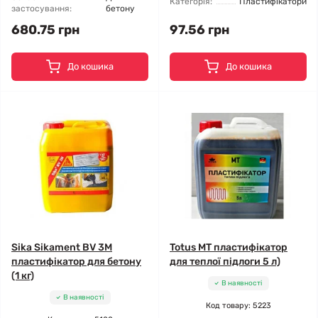
Категорія:
Пластифікатори
застосування:
бетону
680.75 грн
97.56 грн
До кошика
До кошика
Sika Sikament BV 3M
Totus МТ пластифікатор
пластифікатор для бетону
для теплої підлоги 5 л)
(1 кг)
В наявності
В наявності
Код товару: 5223