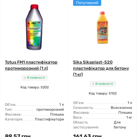
Популярний
Totus FM1 пластифікатор
Sika Sikaplast-520
протиморозний (1 л)
пластифікатор для бетону
(1 кг)
В наявності
В наявності
Код товару: 5202
Код товару: 5102
Об'єм:
1 л
Об'єм:
1 л
Сезонність:
Всесезонна
Тип:
протиморозний
Фасовка:
Пляшка
Фасовка:
Пляшка
Вага:
1 кг
Категорія:
Пластифікатори
Область
Для
застосування:
бетону
89.57 грн
161.63 грн