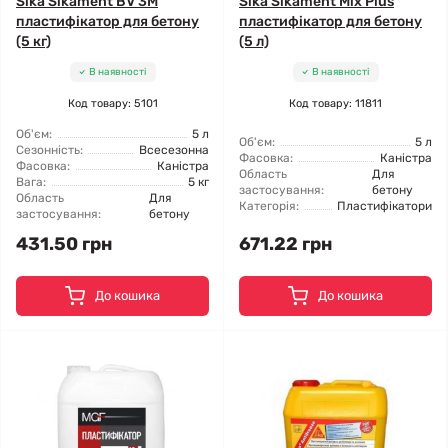
Sika Sikament BV 3M
Sika Sikament Mix Plus
пластифікатор для бетону
пластифікатор для бетону
(5 кг)
(5 л)
В наявності
В наявності
Код товару: 5101
Код товару: 11811
Об'єм:
5 л
Об'єм:
5 л
Сезонність:
Всесезонна
Фасовка:
Каністра
Фасовка:
Каністра
Область
Для
Вага:
5 кг
застосування:
бетону
Область
Для
Категорія:
Пластифікатори
застосування:
бетону
431.50 грн
671.22 грн
До кошика
До кошика