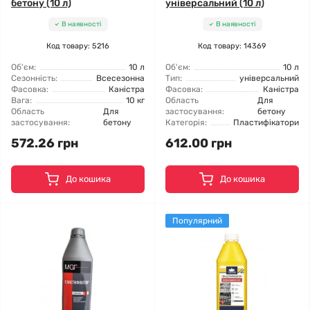
бетону (10 л)
універсальний (10 л)
В наявності
В наявності
Код товару: 5216
Код товару: 14369
Об'єм:
10 л
Об'єм:
10 л
Сезонність:
Всесезонна
Тип:
універсальний
Фасовка:
Каністра
Фасовка:
Каністра
Вага:
10 кг
Область
Для
Область
Для
застосування:
бетону
застосування:
бетону
Категорія:
Пластифікатори
572.26 грн
612.00 грн
До кошика
До кошика
Популярний