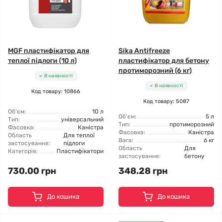
MGF пластифікатор для
Sika Antifreeze
теплої підлоги (10 л)
пластифікатор для бетону
протиморозний (6 кг)
В наявності
В наявності
Код товару: 10866
Код товару: 5087
Об'єм:
10 л
Об'єм:
5 л
Тип:
універсальний
Тип:
протиморозний
Фасовка:
Каністра
Фасовка:
Каністра
Область
Для теплої
Вага:
6 кг
застосування:
підлоги
Область
Для
Категорія:
Пластифікатори
застосування:
бетону
730.00 грн
348.28 грн
До кошика
До кошика