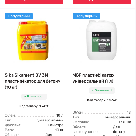
Популярний
Популярний
Sika Sikament BV 3M
MGF пластифікатор
пластифікатор для бетону
універсальний (1 л)
(10 кг)
В наявності
В наявності
Код товару: 14962
Код товару: 13428
Об'єм:
1 л
Об'єм:
10 л
Тип:
універсальний
Тип:
універсальний
Фасовка:
Пляшка
Фасовка:
Каністра
Область
Для
Вага:
10 кг
застосування:
бетону
Область
Для