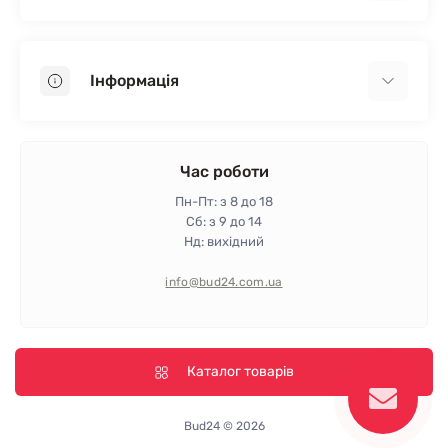
Гіпсокартон
OSB
Інформація
Пінопласт
Пінополістирол
Доставка
Мінеральна вата
Оплата
Час роботи
Клей для плитки
Контакти
Пн-Пт: з 8 до 18
Гарантія та повернення
Сб: з 9 до 14
Нд: вихідний
Політика конфіденційності
Про магазин
info@bud24.com.ua
Відгуки
Карта сайту
Виробники
Каталог товарів
Bud24 © 2026