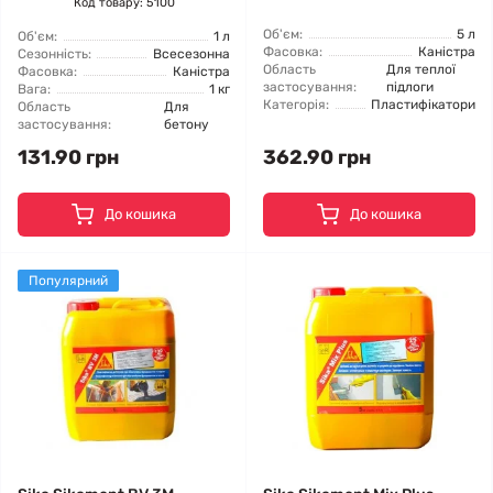
Код товару: 5100
Об'єм:
5 л
Об'єм:
1 л
Фасовка:
Каністра
Сезонність:
Всесезонна
Область
Для теплої
Фасовка:
Каністра
застосування:
підлоги
Вага:
1 кг
Категорія:
Пластифікатори
Область
Для
застосування:
бетону
131.90 грн
362.90 грн
До кошика
До кошика
Популярний