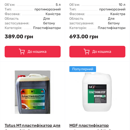
Об'єм:
5 л
Об'єм:
10 л
Тип:
протиморозний
Тип:
протиморозний
Фасовка:
Каністра
Фасовка:
Каністра
Область
Для
Область
Для
застосування:
бетону
застосування:
бетону
Категорія:
Пластифікатори
Категорія:
Пластифікатори
389.00 грн
693.00 грн
До кошика
До кошика
Популярний
Totus M1 пластифікатор для
MGF пластифікатор