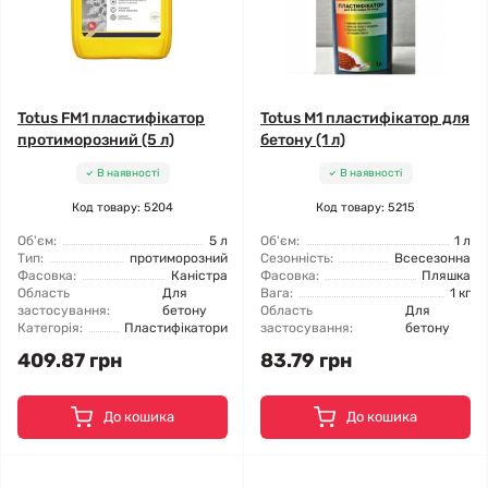
Totus FM1 пластифікатор
Totus M1 пластифікатор для
протиморозний (5 л)
бетону (1 л)
В наявності
В наявності
Код товару: 5204
Код товару: 5215
Об'єм:
5 л
Об'єм:
1 л
Тип:
протиморозний
Сезонність:
Всесезонна
Фасовка:
Каністра
Фасовка:
Пляшка
Область
Для
Вага:
1 кг
застосування:
бетону
Область
Для
Категорія:
Пластифікатори
застосування:
бетону
409.87 грн
83.79 грн
До кошика
До кошика