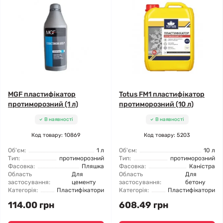
MGF пластифікатор
Totus FM1 пластифікатор
протиморозний (1 л)
протиморозний (10 л)
В наявності
В наявності
Код товару: 10869
Код товару: 5203
Об'єм:
1 л
Об'єм:
10 л
Тип:
протиморозний
Тип:
протиморозний
Фасовка:
Пляшка
Фасовка:
Каністра
Область
Для
Область
Для
застосування:
цементу
застосування:
бетону
Категорія:
Пластифікатори
Категорія:
Пластифікатори
114.00 грн
608.49 грн