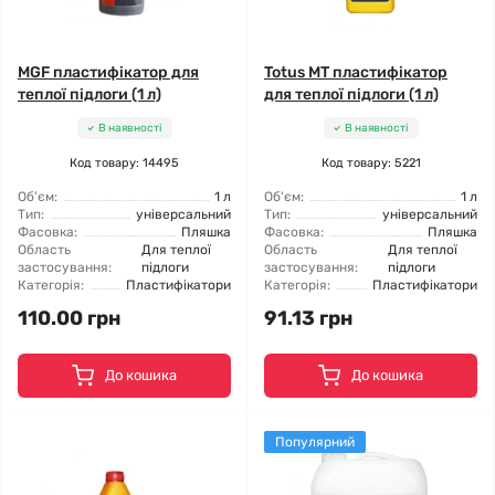
MGF пластифікатор для
Totus МТ пластифікатор
теплої підлоги (1 л)
для теплої підлоги (1 л)
В наявності
В наявності
Код товару: 14495
Код товару: 5221
Об'єм:
1 л
Об'єм:
1 л
Тип:
універсальний
Тип:
універсальний
Фасовка:
Пляшка
Фасовка:
Пляшка
Область
Для теплої
Область
Для теплої
застосування:
підлоги
застосування:
підлоги
Категорія:
Пластифікатори
Категорія:
Пластифікатори
110.00 грн
91.13 грн
До кошика
До кошика
Популярний