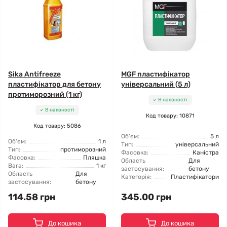
Sika Antifreeze
MGF пластифікатор
пластифікатор для бетону
універсальний (5 л)
протиморозний (1 кг)
В наявності
В наявності
Код товару: 10871
Код товару: 5086
Об'єм:
5 л
Об'єм:
1 л
Тип:
універсальний
Тип:
протиморозний
Фасовка:
Каністра
Фасовка:
Пляшка
Область
Для
Вага:
1 кг
застосування:
бетону
Область
Для
Категорія:
Пластифікатори
застосування:
бетону
114.58 грн
345.00 грн
До кошика
До кошика