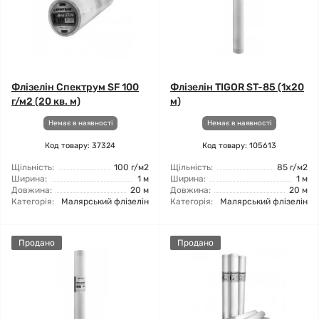
Флізелін Спектрум SF 100
Флізелін TIGOR ST-85 (1x20
г/м2 (20 кв. м)
м)
Немає в наявності
Немає в наявності
Код товару: 37324
Код товару: 105613
Щільність:
100 г/м2
Щільність:
85 г/м2
Ширина:
1 м
Ширина:
1 м
Довжина:
20 м
Довжина:
20 м
Категорія:
Малярський флізелін
Категорія:
Малярський флізелін
Продано
Продано