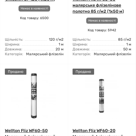
малярське флізелінове
Немає в наявності
полотно 85 г/м2 (1x50 м)
Код товару: 6500
Немає в наявності
Код товару: 5942
Щільність:
120 г/м2
Щільність:
85 г/м2
Ширина:
1 м
Ширина:
1 м
Довжина:
20 м
Довжина:
50 м
Категорія:
Малярський флізелін
Категорія:
Малярський флізелін
Продано
Продано
Wellton Fliz WF60-50
Wellton Fliz WF60-20