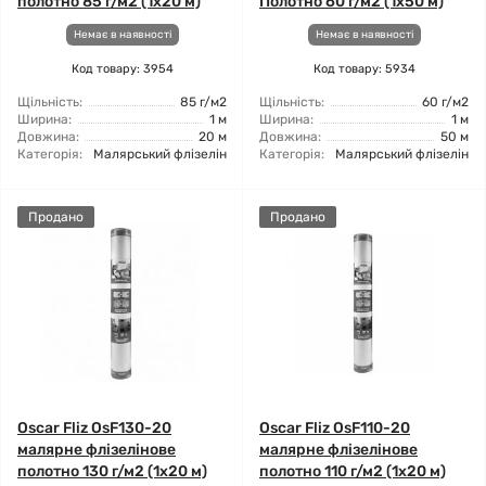
полотно 85 г/м2 (1x20 м)
Полотно 60 г/м2 (1x50 м)
Немає в наявності
Немає в наявності
Код товару: 3954
Код товару: 5934
Щільність:
85 г/м2
Щільність:
60 г/м2
Ширина:
1 м
Ширина:
1 м
Довжина:
20 м
Довжина:
50 м
Категорія:
Малярський флізелін
Категорія:
Малярський флізелін
Продано
Продано
Oscar Fliz OsF130-20
Oscar Fliz OsF110-20
малярне флізелінове
малярне флізелінове
полотно 130 г/м2 (1x20 м)
полотно 110 г/м2 (1x20 м)