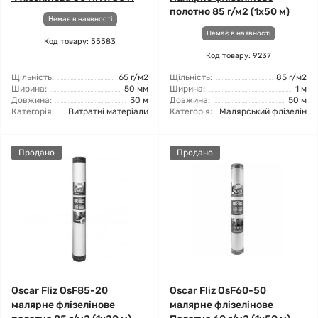
полотно 85 г/м2 (1x50 м)
Немає в наявності
Немає в наявності
Код товару: 55583
Код товару: 9237
Щільність:
65 г/м2
Щільність:
85 г/м2
Ширина:
50 мм
Ширина:
1 м
Довжина:
30 м
Довжина:
50 м
Категорія:
Витратні матеріали
Категорія:
Малярський флізелін
Продано
Продано
Oscar Fliz OsF85-20
Oscar Fliz OsF60-50
малярне флізелінове
малярне флізелінове