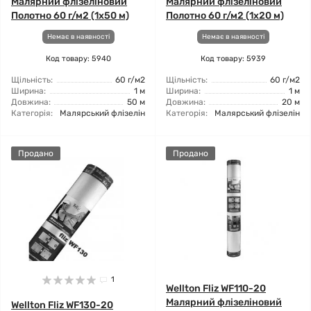
Малярний флізеліновий
Малярний флізеліновий
Полотно 60 г/м2 (1x50 м)
Полотно 60 г/м2 (1x20 м)
Немає в наявності
Немає в наявності
Код товару: 5940
Код товару: 5939
Щільність:
60 г/м2
Щільність:
60 г/м2
Ширина:
1 м
Ширина:
1 м
Довжина:
50 м
Довжина:
20 м
Категорія:
Малярський флізелін
Категорія:
Малярський флізелін
Продано
Продано
1
Wellton Fliz WF110-20
Малярний флізеліновий
Wellton Fliz WF130-20