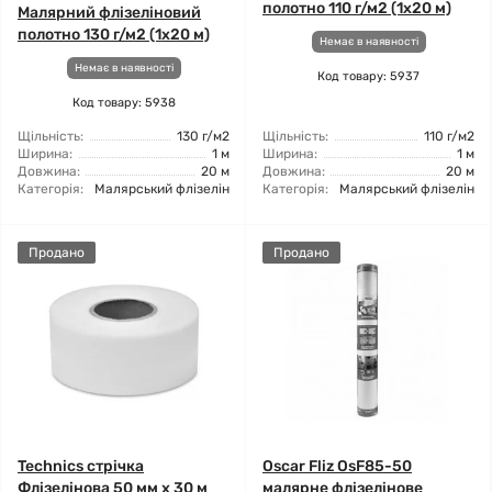
полотно 110 г/м2 (1x20 м)
Малярний флізеліновий
полотно 130 г/м2 (1x20 м)
Немає в наявності
Немає в наявності
Код товару: 5937
Код товару: 5938
Щільність:
130 г/м2
Щільність:
110 г/м2
Ширина:
1 м
Ширина:
1 м
Довжина:
20 м
Довжина:
20 м
Категорія:
Малярський флізелін
Категорія:
Малярський флізелін
Продано
Продано
Technics стрічка
Oscar Fliz OsF85-50
Флізелінова 50 мм х 30 м
малярне флізелінове