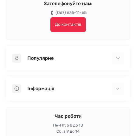
Зателефонуйте нам:
(067) 635-11-65
До контактів
Популярне
Гіпсокартон
OSB
Інформація
Пінопласт
Пінополістирол
Доставка
Мінеральна вата
Оплата
Час роботи
Клей для плитки
Контакти
Пн-Пт: з 8 до 18
Гарантія та повернення
Сб: з 9 до 14