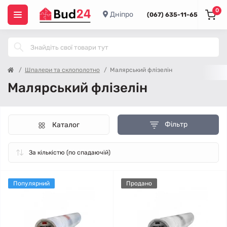
0
Дніпро
(067) 635-11-65
Шпалери та склополотно
Малярський флізелін
Малярський флізелін
Фільтр
Каталог
Популярний
Продано