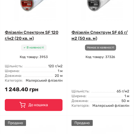
Флізелін Спектрум SF 120
Флізелін Спектрум SF 65 г/
г/м2 (20 кв. м)
м2 (50 кв. м)
В наявності
Немає в наявності
Код товару: 3953
Код товару: 37326
Щільність:
120 г/м2
Ширина:
1 м
Довжина:
20 м
Категорія:
Малярський флізелін
1 248.40 грн
Щільність:
65 г/м2
Ширина:
1 м
Довжина:
50 м
До кошика
Категорія:
Малярський флізелін
Продано
Продано