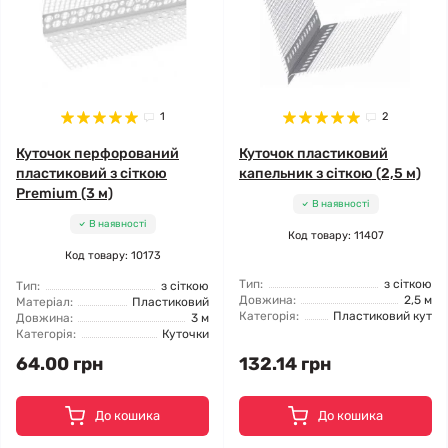
1
2
Куточок перфорований
Куточок пластиковий
пластиковий з сіткою
капельник з сіткою (2,5 м)
Premium (3 м)
В наявності
В наявності
Код товару: 11407
Код товару: 10173
Тип:
з сіткою
Тип:
з сіткою
Довжина:
2,5 м
Матеріал:
Пластиковий
Категорія:
Пластиковий кут
Довжина:
3 м
Категорія:
Куточки
64.00 грн
132.14 грн
До кошика
До кошика