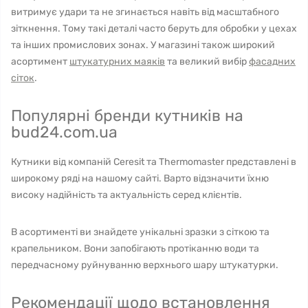
витримує удари та не згинається навіть від масштабного
зіткнення. Тому такі деталі часто беруть для обробки у цехах
та інших промислових зонах. У магазині також широкий
асортимент
штукатурних маяків
та великий вибір
фасадних
сіток
.
Популярні бренди кутників на
bud24.com.ua
Кутники від компаній Ceresit та Thermomaster представлені в
широкому ряді на нашому сайті. Варто відзначити їхню
високу надійність та актуальність серед клієнтів.
В асортименті ви знайдете унікальні зразки з сіткою та
крапельником. Вони запобігають протіканню води та
передчасному руйнуванню верхнього шару штукатурки.
Рекомендації щодо встановлення