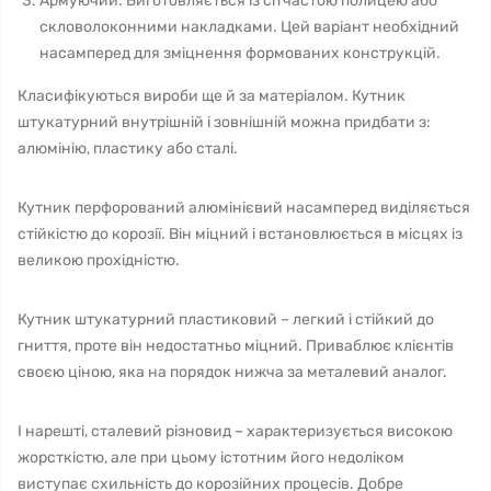
Армуючий. Виготовляється із сітчастою полицею або
скловолоконними накладками. Цей варіант необхідний
насамперед для зміцнення формованих конструкцій.
Класифікуються вироби ще й за матеріалом. Кутник
штукатурний внутрішній і зовнішній можна придбати з:
алюмінію, пластику або сталі.
Кутник перфорований алюмінієвий насамперед виділяється
стійкістю до корозії. Він міцний і встановлюється в місцях із
великою прохідністю.
Кутник штукатурний пластиковий – легкий і стійкий до
гниття, проте він недостатньо міцний. Приваблює клієнтів
своєю ціною, яка на порядок нижча за металевий аналог.
І нарешті, сталевий різновид – характеризується високою
жорсткістю, але при цьому істотним його недоліком
виступає схильність до корозійних процесів. Добре