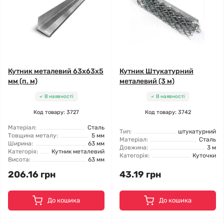
Кутник металевий 63x63x5
Кутник Штукатурний
мм (п. м)
металевий (3 м)
В наявності
В наявності
Код товару: 3727
Код товару: 3742
Матеріал:
Сталь
Тип:
штукатурний
Товщина металу:
5 мм
Матеріал:
Сталь
Ширина:
63 мм
Довжина:
3 м
Категорія:
Кутник металевий
Категорія:
Куточки
Висота:
63 мм
206.16 грн
43.19 грн
До кошика
До кошика