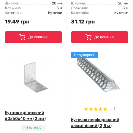
Ширина:
20 мм
Ширина:
20 мм
Довжина:
3 м
Довжина:
3 м
Категорія:
Куточки
Категорія:
Куточки
19.49 грн
31.12 грн
До кошика
До кошика
Популярний
1
Кутник кріпильний
60x60x40 мм (2 мм)
Куточок перфорований
алюмінієвий (2,5 м)
В наявності