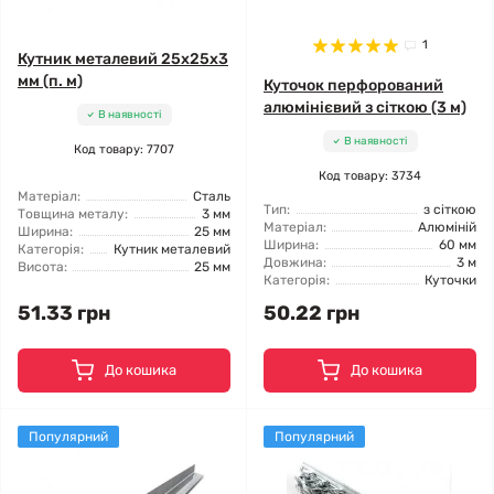
1
Кутник металевий 25х25х3
мм (п. м)
Куточок перфорований
алюмінієвий з сіткою (3 м)
В наявності
В наявності
Код товару: 7707
Код товару: 3734
Матеріал:
Сталь
Тип:
з сіткою
Товщина металу:
3 мм
Матеріал:
Алюміній
Ширина:
25 мм
Ширина:
60 мм
Категорія:
Кутник металевий
Довжина:
3 м
Висота:
25 мм
Категорія:
Куточки
51.33 грн
50.22 грн
До кошика
До кошика
Популярний
Популярний