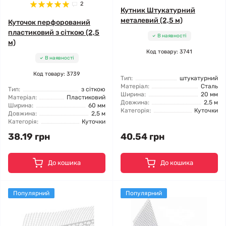
2
Кутник Штукатурний
металевий (2,5 м)
Куточок перфорований
пластиковий з сіткою (2,5
В наявності
м)
Код товару: 3741
В наявності
Код товару: 3739
Тип:
штукатурний
Матеріал:
Сталь
Тип:
з сіткою
Ширина:
20 мм
Матеріал:
Пластиковий
Довжина:
2,5 м
Ширина:
60 мм
Категорія:
Куточки
Довжина:
2,5 м
Категорія:
Куточки
38.19 грн
40.54 грн
До кошика
До кошика
Популярний
Популярний