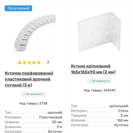
Популярний
2
Кутник кріпильний
165x165x90 мм (2 мм)
Куточок перфорований
пластиковий арочний
В наявності
гнучкий (3 м)
Код товару: 104449
В наявності
Код товару: 3738
Тип:
кріпильний
Матеріал:
Сталь
Тип:
арочний
Товщина:
2 мм
Матеріал:
Пластиковий
Ширина:
165 мм
Ширина:
20 мм
Категорія:
Куточки
Довжина:
3 м
Категорія:
Куточки