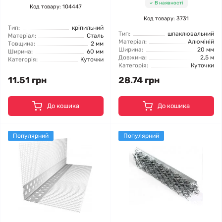
В наявності
Код товару: 104447
Код товару: 3731
Тип:
кріпильний
Тип:
шпаклювальний
Матеріал:
Сталь
Матеріал:
Алюміній
Товщина:
2 мм
Ширина:
20 мм
Ширина:
60 мм
Довжина:
2,5 м
Категорія:
Куточки
Категорія:
Куточки
11.51 грн
28.74 грн
До кошика
До кошика
Популярний
Популярний