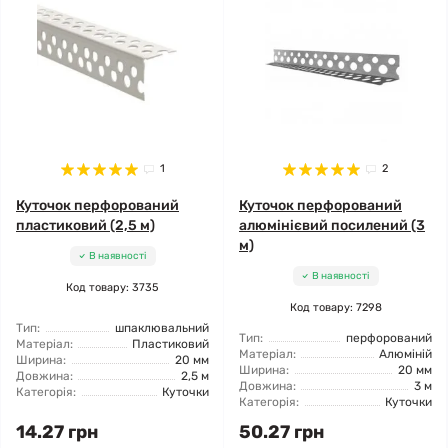
1
2
Куточок перфорований
Куточок перфорований
пластиковий (2,5 м)
алюмінієвий посилений (3
м)
В наявності
В наявності
Код товару: 3735
Код товару: 7298
Тип:
шпаклювальний
Тип:
перфорований
Матеріал:
Пластиковий
Матеріал:
Алюміній
Ширина:
20 мм
Ширина:
20 мм
Довжина:
2,5 м
Довжина:
3 м
Категорія:
Куточки
Категорія:
Куточки
14.27 грн
50.27 грн