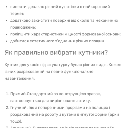
вивести ідеально рівний кут стінки в найкоротший
термін;
додатково захистити поверхні від сколів та механічних
пошкоджень;
поліпшити характеристики міцності формованої основи;
добитися естетичного з'єднання різних площин.
Як правильно вибрати кутники?
Кутник для укосів під штукатурку буває різних видів. Кожен
із них розрахований на певне функціональне
навантаження:
Прямий.Стандартний за конструкцією зразок,
застосовується для вирівнювання стику.
Гнучкий. Іде з поперечними прорізами на полицях і
розрахований на роботу з кутами вигнутої форми (арки
тощо).