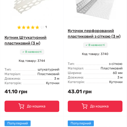
1
Куточок перфорований
пластиковий з сіткою (3 м)
Кутник Штукатурний
пластиковий (3 м)
В наявності
В наявності
Код товару: 3740
Код товару: 3744
Тип:
з сіткою
Матеріал:
Пластиковий
Тип:
штукатурний
Ширина:
60 мм
Матеріал:
Пластиковий
Довжина:
3 м
Довжина:
3 м
Категорія:
Куточки
Категорія:
Куточки
41.10 грн
43.01 грн
До кошика
До кошика
Популярний
Популярний