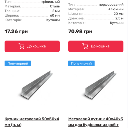
Тип:
кріпильний
Тип:
перфорований
Матеріал:
Сталь
Матеріал:
Алюміній
Товщина:
2 мм
Ширина:
20 мм
Ширина:
60 мм
Довжина:
2,5 м
Категорія:
Куточки
Категорія:
Куточки
17.26 грн
70.98 грн
До кошика
До кошика
Популярний
Популярний
Кутник металевий 50x50x4
Металевий кутник 40x40x3
мм (п. м)
мм для будівельних робіт