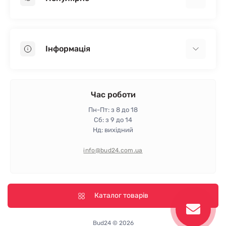
Гіпсокартон
OSB
Інформація
Пінопласт
Пінополістирол
Доставка
Мінеральна вата
Оплата
Час роботи
Клей для плитки
Контакти
Пн-Пт: з 8 до 18
Гарантія та повернення
Сб: з 9 до 14
Нд: вихідний
Політика конфіденційності
Про магазин
info@bud24.com.ua
Відгуки
Карта сайту
Виробники
Каталог товарів
Bud24 © 2026