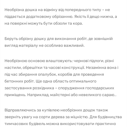
Необрізна дошка на відміну від попереднього типу – не
піддається додатковому обрізанню. Якість її дещо нижча, а
на поверхні можуть бути обзоли та кора.
Беруть обрізну дошку для виконання робіт, де зовнішній
вигляд матеріалу не особливо важливий.
Необрізною основою влаштовують: чернові підлоги, різні
настили, обрешітки та часові конструкції. Незамінна вона і
під час збирання опалубок, коробів для проведення
бетонних робіт. Ще одна область оптимального
застосування розхідника – спорудження господарських
приміщень. Наприклад, майстерні або невеликого сараю..
Відправляючись за купівлею необрізних дощок також
зверніть увагу на сорти дерева за міцністю. Для будівництва
тимчасових будівель можна використовувати практично