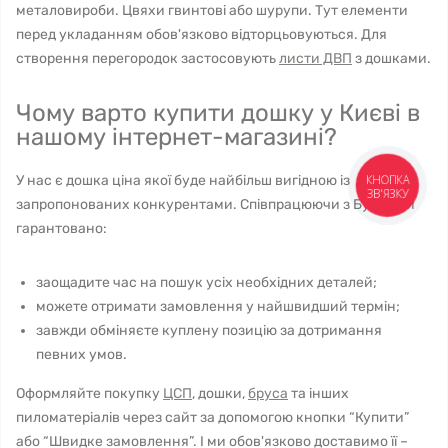
металовироби. Цвяхи гвинтові або шурупи. Тут елементи
перед укладанням обов'язково відторцьовуються. Для
створення перегородок застосовують
листи ДВП
з дошками.
Чому варто купити дошку у Києві в
нашому інтернет-магазині?
КНОПКА
У нас є дошка ціна якої буде найбільш вигідною із
ЗВ'ЯЗКУ
запропонованих конкурентами. Співпрацюючи з Буд24 ви
гарантовано:
заощадите час на пошук усіх необхідних деталей;
можете отримати замовлення у найшвидший термін;
завжди обміняєте куплену позицію за дотримання
певних умов.
Оформляйте покупку
ЦСП
, дошки,
бруса
та інших
пиломатеріалів через сайт за допомогою кнопки “Купити”
або “Швидке замовлення”. І ми обов'язково доставимо її –