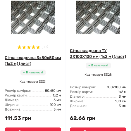
2
Сітка кладочна ТУ
3X100X100 мм (1x2 м) (лист)
Сітка кладочна 3x50x50 мм
(1x2 м) (лист)
В наявності
В наявності
Код товару: 3328
Код товару: 3331
Розмір комірки:
100x100 мм
Розмір комірки:
50x50 мм
Розмір карти:
1x2 м
Розмір карти:
1x2 м
Діаметр:
3 мм
Діаметр:
3 мм
Ширина:
100 см
Ширина:
100 см
Довжина:
3 мм
Довжина:
3 мм
111.53 грн
62.66 грн