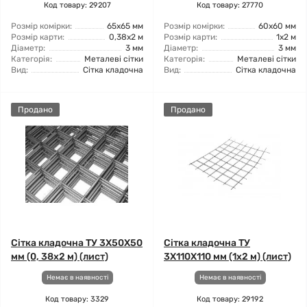
Код товару: 29207
Код товару: 27770
Розмір комірки:
65x65 мм
Розмір комірки:
60x60 мм
Розмір карти:
0,38x2 м
Розмір карти:
1x2 м
Діаметр:
3 мм
Діаметр:
3 мм
Категорія:
Металеві сітки
Категорія:
Металеві сітки
Вид:
Сітка кладочна
Вид:
Сітка кладочна
Продано
Продано
Сітка кладочна ТУ 3X50X50
Сітка кладочна ТУ
мм (0, 38x2 м) (лист)
3X110X110 мм (1x2 м) (лист)
Немає в наявності
Немає в наявності
Код товару: 3329
Код товару: 29192