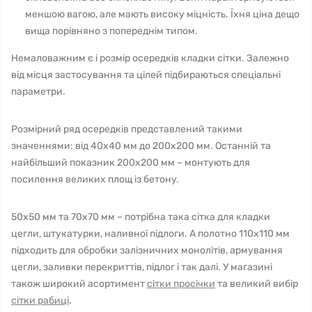
меншою вагою, але мають високу міцність. Їхня ціна дещо
вища порівняно з попереднім типом.
Немаловажним є і розмір осередків кладки сітки. Залежно
від місця застосування та цілей підбираються спеціальні
параметри.
Розмірний ряд осередків представлений такими
значеннями: від 40х40 мм до 200х200 мм. Останній та
найбільший показник 200х200 мм – монтують для
посилення великих площ із бетону.
50х50 мм та 70х70 мм – потрібна така сітка для кладки
цегли, штукатурки, наливної підлоги. А полотно 110х110 мм
підходить для обробки залізничних монолітів, армування
цегли, заливки перекриттів, підлог і так далі. У магазині
також широкий асортимент
сітки просічки
та великий вибір
сітки рабиці
.