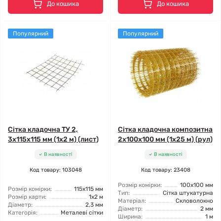
До кошика
До кошика
Популярний
Популярний
Сітка кладочна ТУ 2,
Сітка кладочна композитна
3x115x115 мм (1x2 м) (лист)
2x100x100 мм (1x25 м) (рул)
В наявності
В наявності
Код товару: 103048
Код товару: 23408
Розмір комірки:
100x100 мм
Розмір комірки:
115x115 мм
Тип:
Сітка штукатурна
Розмір карти:
1x2 м
Матеріал:
Скловолокно
Діаметр:
2,3 мм
Діаметр:
2 мм
Категорія:
Металеві сітки
Ширина:
1 м