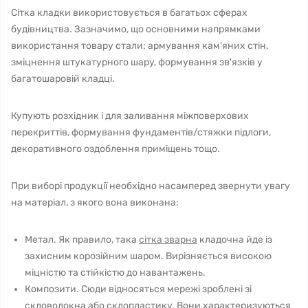
Сітка кладки використовується в багатьох сферах
будівництва. Зазначимо, що основними напрямками
використання товару стали: армування кам'яних стін,
зміцнення штукатурного шару, формування зв'язків у
багатошаровій кладці.
Купують розхідник і для заливання міжповерхових
перекриттів, формування фундаментів/стяжки підлоги,
декоративного оздоблення приміщень тощо.
При виборі продукції необхідно насамперед звернути увагу
на матеріал, з якого вона виконана:
Метал. Як правило, така
сітка зварна
кладочна йде із
захисним корозійним шаром. Вирізняється високою
міцністю та стійкістю до навантажень.
Композити. Сюди відносяться мережі зроблені зі
скловолокна або склопластику. Вони характеризуються