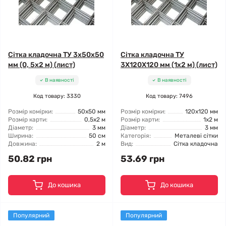
Сітка кладочна ТУ 3x50x50
Сітка кладочна ТУ
мм (0, 5x2 м) (лист)
3X120X120 мм (1x2 м) (лист)
В наявності
В наявності
Код товару: 3330
Код товару: 7496
Розмір комірки:
50x50 мм
Розмір комірки:
120x120 мм
Розмір карти:
0,5x2 м
Розмір карти:
1x2 м
Діаметр:
3 мм
Діаметр:
3 мм
Ширина:
50 см
Категорія:
Металеві сітки
Довжина:
2 м
Вид:
Сітка кладочна
50.82 грн
53.69 грн
До кошика
До кошика
Популярний
Популярний