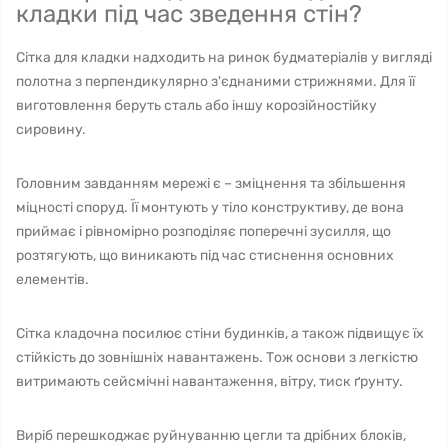
кладки під час зведення стін?
Сітка для кладки надходить на ринок будматеріалів у вигляді
полотна з перпендикулярно з'єднаними стрижнями. Для її
виготовлення беруть сталь або іншу корозійностійку
сировину.
Головним завданням мережі є – зміцнення та збільшення
міцності споруд. Її монтують у тіло конструктиву, де вона
приймає і рівномірно розподіляє поперечні зусилля, що
розтягують, що виникають під час стиснення основних
елементів.
Сітка кладочна посилює стіни будинків, а також підвищує їх
стійкість до зовнішніх навантажень. Тож основи з легкістю
витримають сейсмічні навантаження, вітру, тиск ґрунту.
Виріб перешкоджає руйнуванню цегли та дрібних блоків,