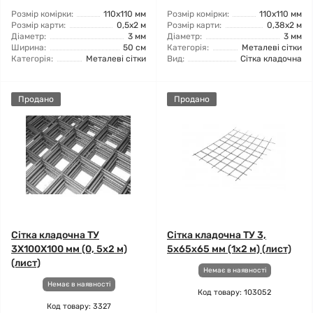
Розмір комірки:
110x110 мм
Розмір комірки:
110x110 мм
Розмір карти:
0,5x2 м
Розмір карти:
0,38x2 м
Діаметр:
3 мм
Діаметр:
3 мм
Ширина:
50 см
Категорія:
Металеві сітки
Категорія:
Металеві сітки
Вид:
Сітка кладочна
Продано
Продано
Сітка кладочна ТУ
Сітка кладочна ТУ 3,
3X100X100 мм (0, 5x2 м)
5x65x65 мм (1x2 м) (лист)
(лист)
Немає в наявності
Немає в наявності
Код товару: 103052
Код товару: 3327