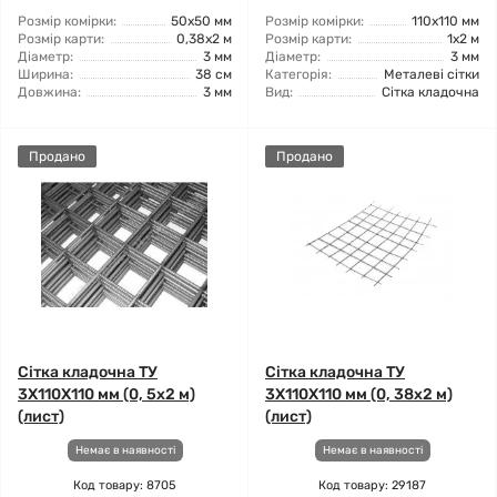
Розмір комірки:
50x50 мм
Розмір комірки:
110x110 мм
Розмір карти:
0,38x2 м
Розмір карти:
1x2 м
Діаметр:
3 мм
Діаметр:
3 мм
Ширина:
38 см
Категорія:
Металеві сітки
Довжина:
3 мм
Вид:
Сітка кладочна
Продано
Продано
Сітка кладочна ТУ
Сітка кладочна ТУ
3X110X110 мм (0, 5x2 м)
3X110X110 мм (0, 38x2 м)
(лист)
(лист)
Немає в наявності
Немає в наявності
Код товару: 8705
Код товару: 29187