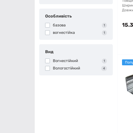
Товщи
Ширин
Довжи
Особливість
15.3
базова
1
вогнестійка
1
Вид
Вогнестійкий
1
Поп
Вологостійкий
4