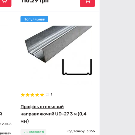
110.29 грн
Популярний
1
Профіль стельовий
й
направляючий UD-27 3 м (0,4
мм)
: 20108
Код товару: 3066
В наявності
днувач