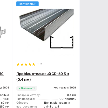
Популярний
2
50
Профіль стельовий CD-60 3 м
(0,4 мм)
у: 2808
Код товару: 3028
В наявності
одібна
Товщина металу:
0,4 мм
1 мм
Тип профілю:
CD-профіль
60 мм
Область
Для вирівнювання
250 мм
застосування:
стін і стелі