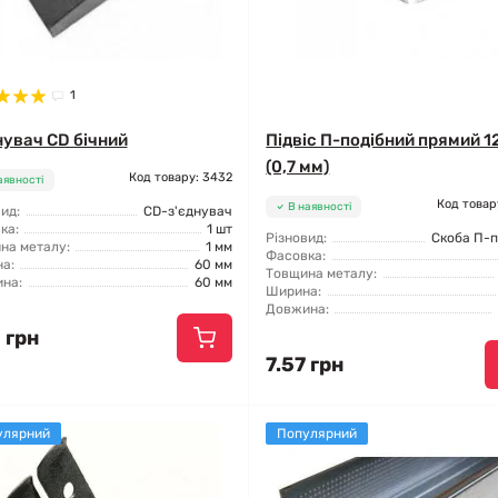
1
нувач CD бічний
Підвіс П-подібний прямий 1
(0,7 мм)
Код товару: 3432
аявності
Код товар
В наявності
ид:
CD-з'єднувач
ка:
1 шт
Різновид:
Скоба П-п
на металу:
1 мм
Фасовка:
а:
60 мм
Товщина металу:
на:
60 мм
Ширина:
Довжина:
 грн
7.57 грн
улярний
Популярний