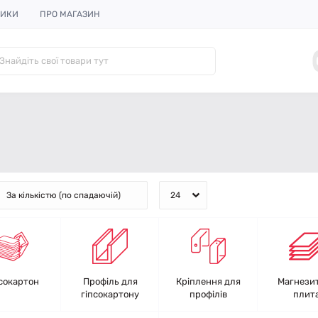
НИКИ
ПРО МАГАЗИН
сокартон
Профіль для
Кріплення для
Магнези
гіпсокартону
профілів
плит