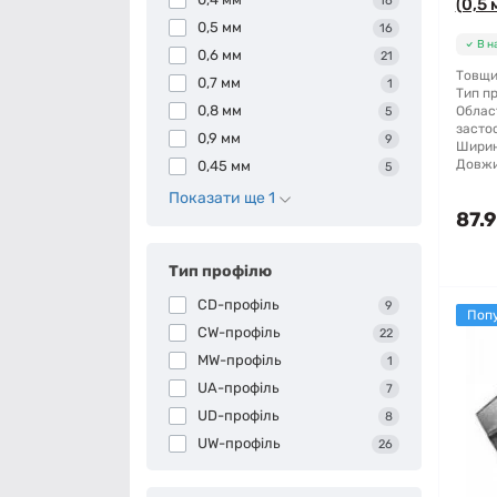
16
(0,5 
0,5 мм
16
В н
0,6 мм
21
Товщи
0,7 мм
1
Тип п
0,8 мм
Облас
5
засто
0,9 мм
9
Ширин
Довжи
0,45 мм
5
Показати ще 1
87.9
Тип профілю
CD-профіль
9
Поп
CW-профіль
22
MW-профіль
1
UA-профіль
7
UD-профіль
8
UW-профіль
26