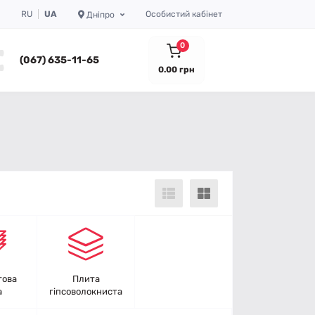
RU
UA
Особистий кабінет
Дніпро
0
(067) 635-11-65
0.00 грн
това
Плита
а
гіпсоволокниста