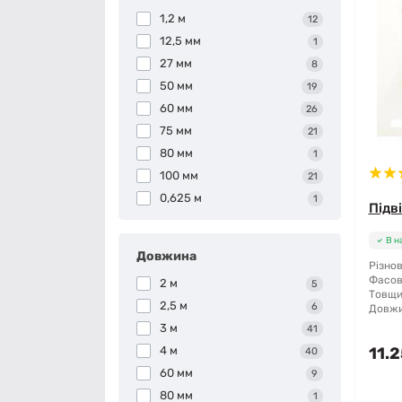
1,2 м
12
12,5 мм
1
27 мм
8
50 мм
19
60 мм
26
75 мм
21
80 мм
1
100 мм
21
0,625 м
1
Підв
В н
Довжина
Різнов
Фасов
2 м
5
Товщи
2,5 м
6
Довжи
3 м
41
4 м
11.2
40
60 мм
9
80 мм
1