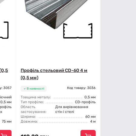
(0,5
Профіль стельовий CD-60 4 м
(0,5 мм)
у: 3057
Код товару: 3036
В наявності
ієчний
Товщина металу:
0,5 мм
0,5 мм
Тип профілю:
CD-профіль
рофіль
Область
Для вирівнювання
их
застосування:
стін і стелі
Ширина:
60 мм
75 мм
Довжина:
4 м