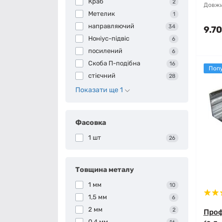
Краб
2
Довжи
Метелик
1
направляючий
34
9.70
Ноніус-підвіс
6
посилений
6
Скоба П-подібна
16
Поп
стієчний
28
Показати ще 1
Фасовка
1 шт
26
Товщина металу
1 мм
10
1,5 мм
6
2 мм
2
Проф
0,4 мм