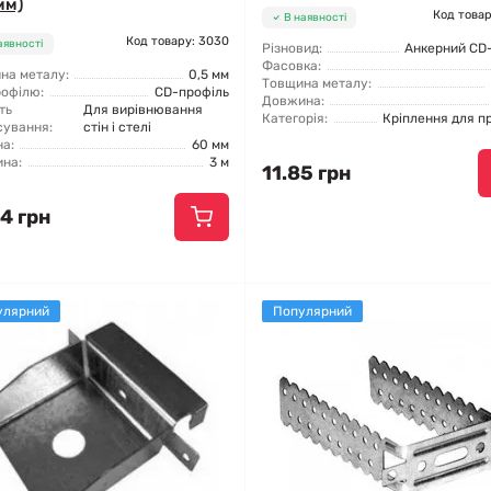
мм)
Код товар
В наявності
Код товару: 3030
аявності
Різновид:
Анкерний CD-
Фасовка:
на металу:
0,5 мм
Товщина металу:
рофілю:
CD-профіль
Довжина:
ть
Для вирівнювання
Категорія:
Кріплення для п
сування:
стін і стелі
а:
60 мм
на:
3 м
11.85 грн
4 грн
улярний
Популярний