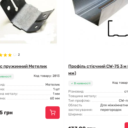
2
іс пружинний Метелик
Профіль стієчний CW-75 3 м 
мм)
Код товару: 2813
аявності
Код товар
В наявності
ид:
Метелик
ка:
1 шт
Різновид:
ст
на металу:
1 мм
Товщина металу:
на:
60 мм
Тип профілю:
CW-п
Область
Для міжкімнатн
застосування:
перегородок
5 грн
Ширина: