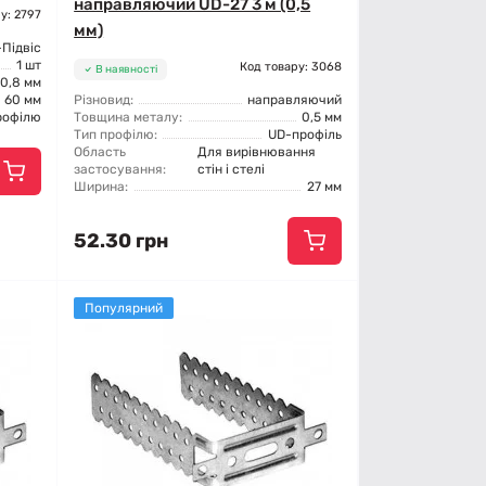
направляючий UD-27 3 м (0,5
у: 2797
мм)
Підвіс
1 шт
Код товару: 3068
В наявності
0,8 мм
60 мм
Різновид:
направляючий
рофілю
Товщина металу:
0,5 мм
Тип профілю:
UD-профіль
Область
Для вирівнювання
застосування:
стін і стелі
Ширина:
27 мм
52.30 грн
Популярний