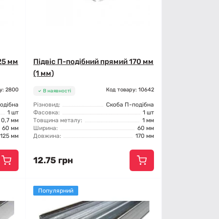
25 мм
Підвіс П-подібний прямий 170 мм
(1 мм)
у: 2800
Код товару: 10642
В наявності
одібна
Різновид:
Скоба П-подібна
1 шт
Фасовка:
1 шт
0,7 мм
Товщина металу:
1 мм
60 мм
Ширина:
60 мм
125 мм
Довжина:
170 мм
12.75 грн
Популярний