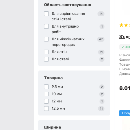
Область застосування
Для вирівнювання
14
стін і стелі
Для внутрішніх
1
робіт
З'єд
Для міжкімнатних
47
перегородок
В н
Для стін
11
Різнов
Для стелі
2
Фасов
Товщи
Ширин
Довжи
Товщина
9,5 мм
2
8.01
10 мм
2
12 мм
1
12,5 мм
11
Поп
Ширина