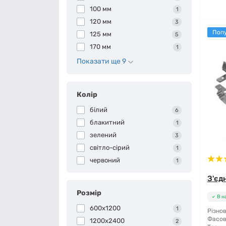
100 мм
1
120 мм
3
Поп
125 мм
5
170 мм
1
Показати ще 9
Колір
білий
6
блакитний
1
зелений
3
світло-сірий
1
червоний
1
З'єд
Розмір
В н
600x1200
1
Різнов
Фасов
1200x2400
2