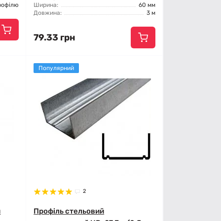
рофілю
Ширина:
60 мм
Довжина:
3 м
79.33 грн
Популярний
2
й
Профіль стельовий