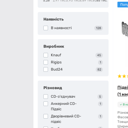
5,28
2,97 тис.
5,93 тис.
8,89 тис.
11,85 тис.
Поп
Наявність
В наявності
128
Виробник
Knauf
45
Rigips
1
Bud24
82
Підв
Різновид
(1 мм
CD-з'єднувач
5
Анкерний CD-
1
В н
Підвіс
Різнов
Дворівневий CD-
1
Фасов
підвіс
Товщи
Ширин