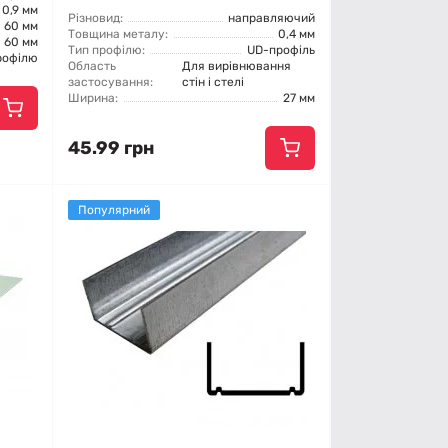
0,9 мм
Різновид:
направляючий
60 мм
Товщина металу:
0,4 мм
60 мм
Тип профілю:
UD-профіль
рофілю
Область
Для вирівнювання
застосування:
стін і стелі
Ширина:
27 мм
45.99 грн
Популярний