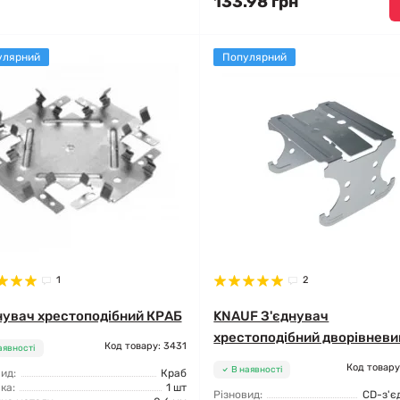
133.98 грн
улярний
Популярний
1
2
нувач хрестоподібний КРАБ
KNAUF З'єднувач
хрестоподібний дворівневи
Код товару: 3431
аявності
Код товару
В наявності
ид:
Краб
ка:
1 шт
Різновид:
CD-з'є