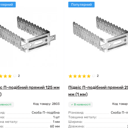
улярний
Популярний
2
2
іс П-подібний прямий 125 мм
Підвіс П-подібний прямий 2
)
мм (1 мм)
Код товару: 2803
Код товар
аявності
В наявності
ид:
Скоба П-подібна
Різновид:
Скоба П-п
ка:
1 шт
Товщина металу:
на металу:
1 мм
Ширина:
а:
60 мм
Довжина: