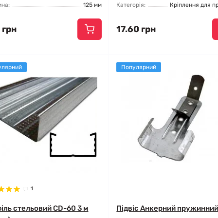
на:
125 мм
Категорія:
Кріплення для п
 грн
17.60 грн
улярний
Популярний
1
іль стельовий CD-60 3 м
Підвіс Анкерний пружинни