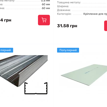
на металу:
0,6 мм
Товщина металу:
а:
60 мм
Ширина:
на:
60 мм
Довжина:
Категорія:
Кріплення для п
4 грн
31.58 грн
улярний
Популярний