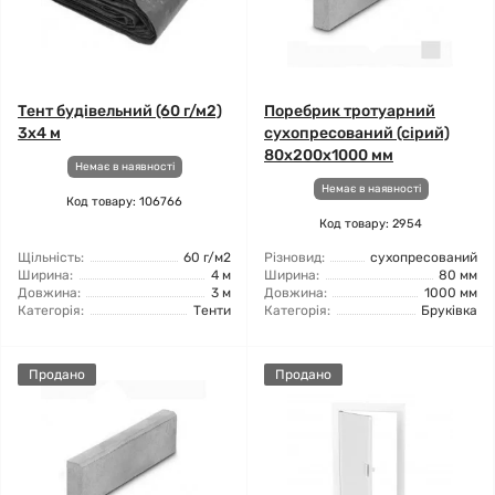
Тент будівельний (60 г/м2)
Поребрик тротуарний
3х4 м
сухопресований (сірий)
80x200x1000 мм
Немає в наявності
Немає в наявності
Код товару: 106766
Код товару: 2954
Щільність:
60 г/м2
Різновид:
сухопресований
Ширина:
4 м
Ширина:
80 мм
Довжина:
3 м
Довжина:
1000 мм
Категорія:
Тенти
Категорія:
Бруківка
Продано
Продано