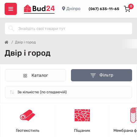
0
Дніпро
(067) 635-11-65
Двір і город
Двір і город
Фільтр
Каталог
Геотекстиль
Піщаник
Мембрана ф