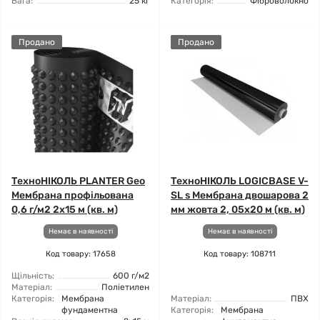
Вага:
25 кг
Категорія:
Фіброволокно
Продано
Продано
ТехноНІКОЛЬ PLANTER Geo
ТехноНІКОЛЬ LOGICBASE V-
Мембрана профільована
SL s Мембрана двошарова 2
0,6 г/м2 2x15 м (кв. м)
мм жовта 2, 05x20 м (кв. м)
Немає в наявності
Немає в наявності
Код товару: 17658
Код товару: 108711
Щільність:
600 г/м2
Матеріал:
Поліетилен
Категорія:
Мембрана
Матеріал:
ПВХ
фундаментна
Категорія:
Мембрана