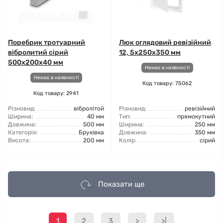
Поребрик тротуарний
Люк оглядовий ревізійний
вібролитий сірий
12, 5x250x350 мм
500x200x40 мм
Немає в наявності
Немає в наявності
Код товару: 75062
Код товару: 2941
Різновид:
вібролітой
Різновид:
ревізійний
Ширина:
40 мм
Тип:
прямокутний
Довжина:
500 мм
Ширина:
250 мм
Категорія:
Бруківка
Довжина:
350 мм
Висота:
200 мм
Колір:
сірий
Показати ще
1
2
3
>
>|