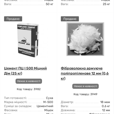
Фасовка:
Мішок
Фасовка:
Мішок
Вага:
50 кг
Вага:
25 кг
Продано
Продано
Цемент ПЦ I 500 Міцний
Фіброволокно армуюче
Дім (25 кг)
поліпропіленове 12 мм (0,6
кг)
Немає в наявності
Немає в наявності
Код товару: 3982
Код товару: 3949
Тип готовності:
Суха
Марка міцності:
М-500
Діаметр:
18 мкм
Суміші за складом:
Цементний
Вага:
0,6 кг
Фасовка:
Мішок
Довжина:
12 мм