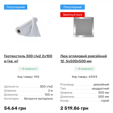
Популярний
Популярний
Закінчується
Геотекстиль 300 г/м2 2x100
Люк оглядовий ревізійний
м (кв. м)
12, 5x500x500 мм
В наявності
В наявності
Код товару: 955
Код товару: 43393
Різновид:
ревізійний
Щільність:
300 г/м2
Тип:
квадратний
Ширина:
2 м
Ширина:
500 мм
Довжина:
100 м
Довжина:
500 мм
Категорія:
Витратні матеріали
Колір:
сірий
54.64 грн
2 519.86 грн