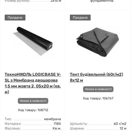
Розмір рулону:
2x15 м
фундаментна
Продано
Продано
ТехноНІКОЛЬ LOGICBASE V-
Тент будівельний (60г/м2)
SL s Мембрана двошарова
8x12 м
1,5 мм жовта 2, 05x20 м (кв.
Немає в наявності
м)
Код товару: 106767
Немає в наявності
Код товару: 108712
Тип:
мембрана
Матеріал:
ПВХ
Щільність:
60 г/м2
Фасовка:
Кв.м.
Ширина:
12 м