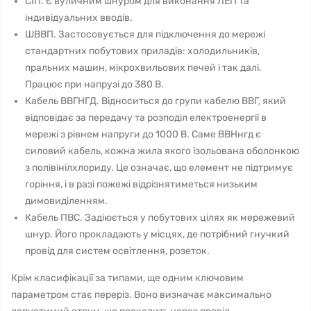
СІП. Є вуличним шнуром для виконання ЛЕП та
індивідуальних вводів.
ШВВП. Застосовується для підключення до мережі
стандартних побутових приладів: холодильників,
пральних машин, мікрохвильових печей і так далі.
Працює при напрузі до 380 В.
Кабель ВВГНГД. Відноситься до групи кабелю ВВГ, який
відповідає за передачу та розподіл електроенергії в
мережі з рівнем напруги до 1000 В. Саме ВВНнгд є
силовий кабель, кожна жила якого ізольована оболонкою
з полівінілхлориду. Це означає, що елемент не підтримує
горіння, і в разі пожежі відрізнятиметься низьким
димовиділенням.
Кабель ПВС. Задіюється у побутових цілях як мережевий
шнур. Його прокладають у місцях, де потрібний гнучкий
провід для систем освітлення, розеток.
Крім класифікації за типами, ще одним ключовим
параметром стає переріз. Воно визначає максимально