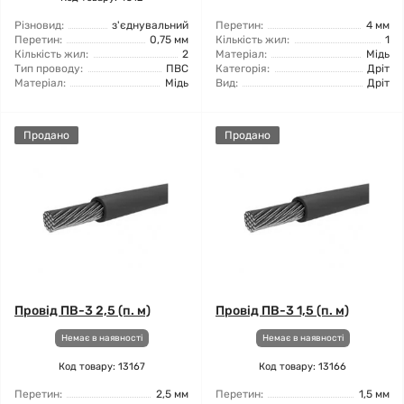
Різновид:
з'єднувальний
Перетин:
4 мм
Перетин:
0,75 мм
Кількість жил:
1
Кількість жил:
2
Матеріал:
Мідь
Тип проводу:
ПВС
Категорія:
Дріт
Матеріал:
Мідь
Вид:
Дріт
Продано
Продано
Провід ПВ-3 2,5 (п. м)
Провід ПВ-3 1,5 (п. м)
Немає в наявності
Немає в наявності
Код товару: 13167
Код товару: 13166
Перетин:
2,5 мм
Перетин:
1,5 мм