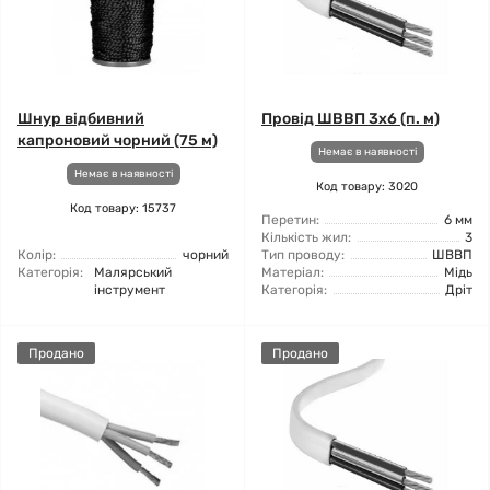
Шнур відбивний
Провід ШВВП 3x6 (п. м)
капроновий чорний (75 м)
Немає в наявності
Немає в наявності
Код товару: 3020
Код товару: 15737
Перетин:
6 мм
Кількість жил:
3
Колір:
чорний
Тип проводу:
ШВВП
Категорія:
Малярський
Матеріал:
Мідь
інструмент
Категорія:
Дріт
Продано
Продано