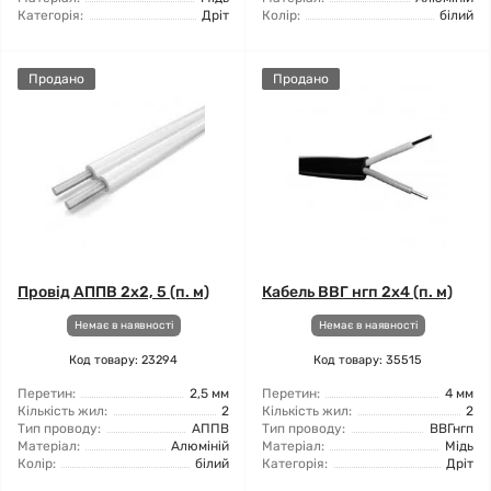
Категорія:
Дріт
Колір:
білий
Продано
Продано
Провід АППВ 2x2, 5 (п. м)
Кабель ВВГ нгп 2x4 (п. м)
Немає в наявності
Немає в наявності
Код товару: 23294
Код товару: 35515
Перетин:
2,5 мм
Перетин:
4 мм
Кількість жил:
2
Кількість жил:
2
Тип проводу:
АППВ
Тип проводу:
ВВГнгп
Матеріал:
Алюміній
Матеріал:
Мідь
Колір:
білий
Категорія:
Дріт