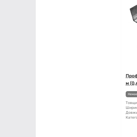
Проф
м (0,
Немає
Товщи
Ширин
Довжи
Катего