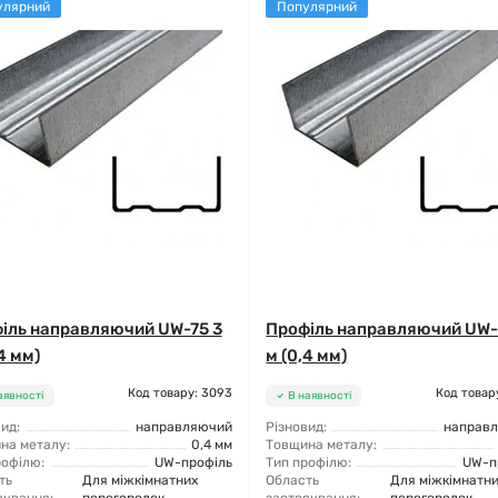
улярний
Популярний
іль направляючий UW-75 3
Профіль направляючий UW-
4 мм)
м (0,4 мм)
Код товару: 3093
Код товар
аявності
В наявності
ид:
направляючий
Різновид:
направ
на металу:
0,4 мм
Товщина металу:
рофілю:
UW-профіль
Тип профілю:
UW-п
ть
Для міжкімнатних
Область
Для міжкімнатн