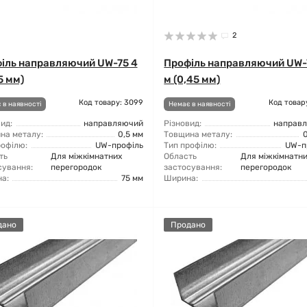
2
іль направляючий UW-75 4
Профіль направляючий UW-
5 мм)
м (0,45 мм)
Код товару: 3099
Код товар
 в наявності
Немає в наявності
ид:
направляючий
Різновид:
направ
на металу:
0,5 мм
Товщина металу:
рофілю:
UW-профіль
Тип профілю:
UW-п
ть
Для міжкімнатних
Область
Для міжкімнатн
сування:
перегородок
застосування:
перегородок
а:
75 мм
Ширина:
дано
Продано