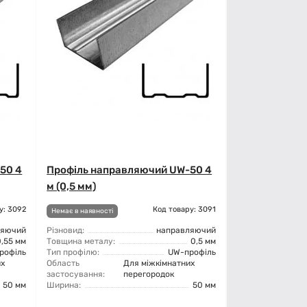
50 4
Профіль направляючий UW-50 4
м (0,5 мм)
у: 3092
Код товару: 3091
Немає в наявності
ляючий
Різновид:
направляючий
0,55 мм
Товщина металу:
0,5 мм
рофіль
Тип профілю:
UW-профіль
их
Область
Для міжкімнатних
застосування:
перегородок
50 мм
Ширина:
50 мм