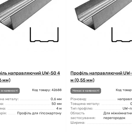
іль направляючий UW-50 4
Профіль направляючий UW-
6 мм)
м (0,55 мм)
Код товару: 42688
Код товар
 в наявності
Немає в наявності
на металу:
0,6 мм
Різновид:
направ
а:
50 мм
Товщина металу:
на:
4 м
Тип профілю:
UW-п
рія:
Профіль для гіпсокартону
Область
Для міжкімнатн
застосування:
перегородок
Ширина: