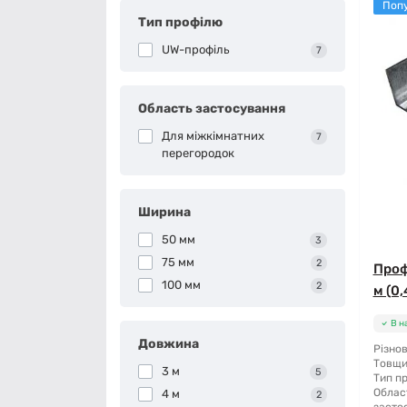
Поп
Тип профілю
UW-профіль
7
Область застосування
Для міжкімнатних
7
перегородок
Ширина
50 мм
3
75 мм
2
Проф
100 мм
2
м (0,
В н
Довжина
Різнов
Товщи
3 м
5
Тип п
Облас
4 м
2