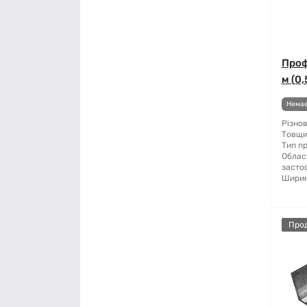
Проф
м (0,
Немає
Різнов
Товщи
Тип п
Облас
засто
Ширин
Про