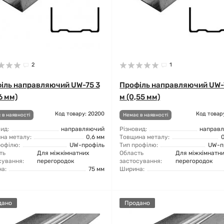
2
1
іль направляючий UW-75 3
Профіль направляючий UW-
6 мм)
м (0,55 мм)
Код товару: 20200
Код товар
 в наявності
Немає в наявності
ид:
направляючий
Різновид:
направ
на металу:
0,6 мм
Товщина металу:
рофілю:
UW-профіль
Тип профілю:
UW-п
ть
Для міжкімнатних
Область
Для міжкімнатн
сування:
перегородок
застосування:
перегородок
а:
75 мм
Ширина:
дано
Продано