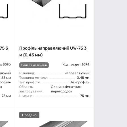
75 3
Профіль направляючий UW-75 3
м (0,45 мм)
у: 3096
Код товару: 3094
Немає в наявності
ляючий
Різновид:
направляючий
0,55 мм
Товщина металу:
0,45 мм
рофіль
Тип профілю:
UW-профіль
их
Область
Для міжкімнатних
застосування:
перегородок
75 мм
Ширина:
75 мм
Продано