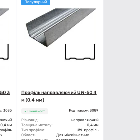
Популярний
50 3
Профіль направляючий UW-50 4
м (0,4 мм)
у: 3085
Код товару: 3089
В наявності
ляючий
Різновид:
направляючий
0,4 мм
Товщина металу:
0,4 мм
рофіль
Тип профілю:
UW-профіль
их
Область
Для міжкімнатних