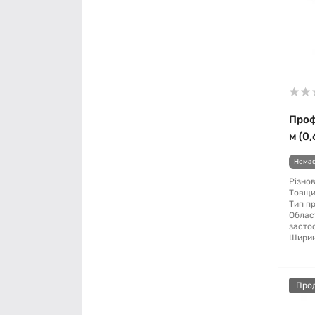
Проф
м (0,
Немає
Різнов
Товщи
Тип п
Облас
засто
Ширин
Про