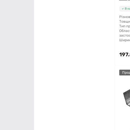
В н
Різнов
Товщи
Тип п
Облас
засто
Ширин
197.
Про