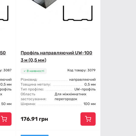
-50
Профіль направляючий UW-100
3 м (0,5 мм)
у: 3087
Код товару: 3079
В наявності
ляючий
Різновид:
направляючий
0,5 мм
Товщина металу:
0,5 мм
рофіль
Тип профілю:
UW-профіль
их
Область
Для міжкімнатних
застосування:
перегородок
50 мм
Ширина:
100 мм
176.91 грн