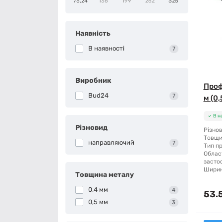
73,24
136
199
262
325
Наявність
В наявності
7
Виробник
Проф
Bud24
7
м (0,
В н
Різновид
Різнов
Товщи
направляючий
7
Тип п
Облас
засто
Ширин
Товщина металу
0,4 мм
4
53.
0,5 мм
3