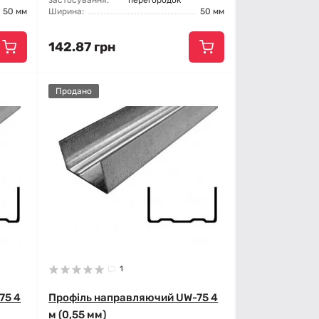
застосування:
перегородок
50 мм
Ширина:
50 мм
142.87 грн
Продано
1
75 4
Профіль направляючий UW-75 4
м (0,55 мм)