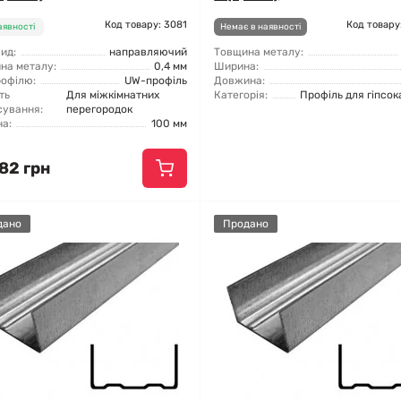
Код товару: 3081
Код товару
аявності
Немає в наявності
ид:
направляючий
Товщина металу:
на металу:
0,4 мм
Ширина:
рофілю:
UW-профіль
Довжина:
ть
Для міжкімнатних
Категорія:
Профіль для гіпсо
сування:
перегородок
а:
100 мм
82 грн
дано
Продано