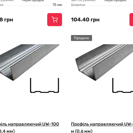
сування:
перегородок
застосування:
перегородок
а:
75 мм
Ширина:
8 грн
104.40 грн
Продано
іль направляючий UW-100
Профіль направляючий UW-
0,4 мм)
м (0,6 мм)