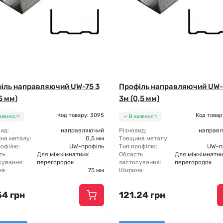
іль направляючий UW-75 3
Профіль направляючий UW
5 мм)
3м (0,5 мм)
Код товару: 3095
Код товар
аявності
В наявності
ид:
направляючий
Різновид:
направ
на металу:
0,5 мм
Товщина металу:
рофілю:
UW-профіль
Тип профілю:
UW-п
ть
Для міжкімнатних
Область
Для міжкімнатн
сування:
перегородок
застосування:
перегородок
а:
75 мм
Ширина:
54 грн
121.24 грн