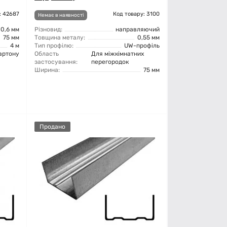
: 42687
Код товару: 3100
Немає в наявності
0,6 мм
Різновид:
направляючий
75 мм
Товщина металу:
0,55 мм
4 м
Тип профілю:
UW-профіль
картону
Область
Для міжкімнатних
застосування:
перегородок
Ширина:
75 мм
Продано