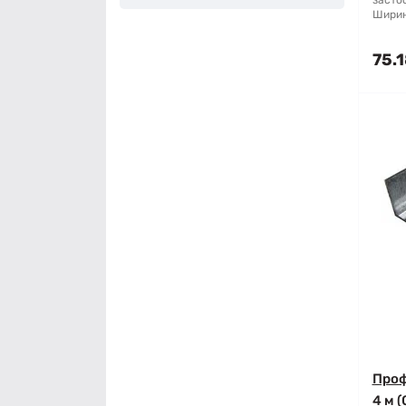
засто
Ширин
75.1
Проф
4 м (