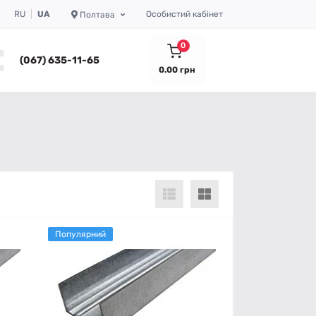
RU
UA
Особистий кабінет
Полтава
0
(067) 635-11-65
0.00 грн
Популярний