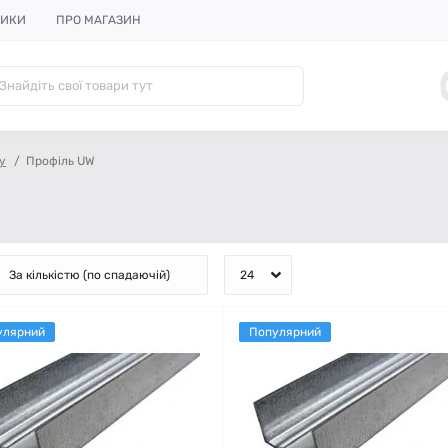
НИКИ
ПРО МАГАЗИН
у
Профіль UW
улярний
Популярний