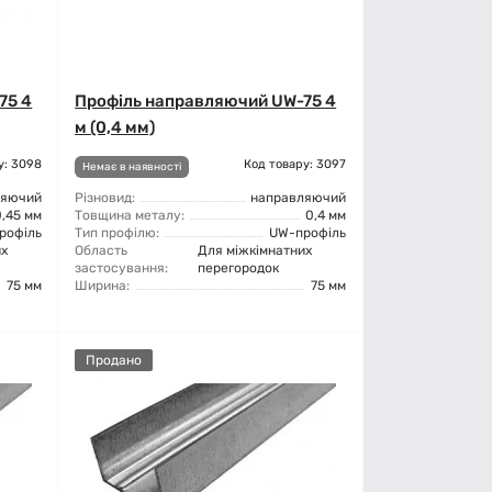
75 4
Профіль направляючий UW-75 4
м (0,4 мм)
у: 3098
Код товару: 3097
Немає в наявності
ляючий
Різновид:
направляючий
0,45 мм
Товщина металу:
0,4 мм
рофіль
Тип профілю:
UW-профіль
их
Область
Для міжкімнатних
застосування:
перегородок
75 мм
Ширина:
75 мм
Продано