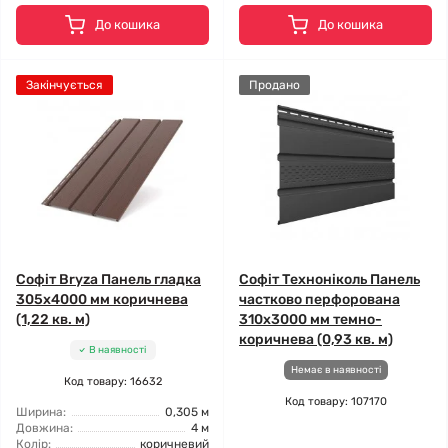
До кошика
До кошика
Закінчується
Продано
Софіт Bryza Панель гладка
Софіт Техноніколь Панель
305х4000 мм коричнева
частково перфорована
(1,22 кв. м)
310х3000 мм темно-
коричнева (0,93 кв. м)
В наявності
Немає в наявності
Код товару: 16632
Код товару: 107170
Ширина:
0,305 м
Довжина:
4 м
Колір:
коричневий