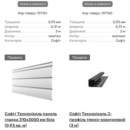
Немає в наявності
Немає в наявності
Код товару: 107161
Код товару: 107160
Товщина:
0,93 мм
Товщина:
0,93 мм
Ширина:
0,31 м
Ширина:
0,31 м
Довжина:
3 м
Довжина:
3 м
Колір:
каштан
Колір:
жасмин
Категорія:
Софіт
Категорія:
Софіт
Продано
Продано
Софіт Техноніколь панель
Софіт Техноніколь J-
гладка 310х3000 мм біла
профіль темно-коричневий
(0,93 кв. м)
(3 м)