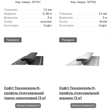
Код товару: 107151
Код товару: 107152
Товщина:
1,2 мм
Ширина:
0,38 м
Товщина:
1,2 мм
Довжина:
3 м
Довжина:
3 м
Колір:
жасмин
Колір:
білий
Категорія:
Софіт
Категорія:
Софіт
Продано
Продано
Софіт Техноніколь H-
Софіт Техноніколь H-
профіль з'єднувальний
профіль з'єднувальний
темно-коричневий (3 м)
жасмин (3 м)
Немає в наявності
Немає в наявності