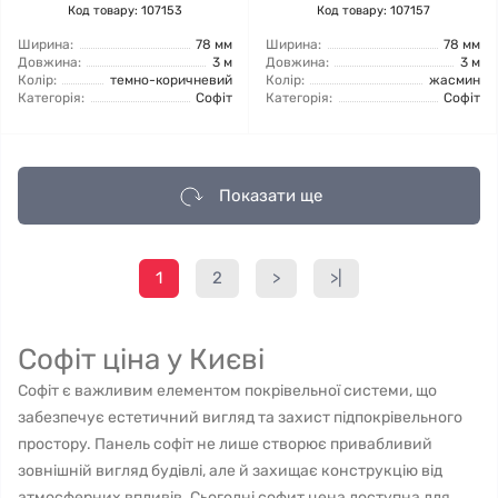
Код товару: 107153
Код товару: 107157
Ширина:
78 мм
Ширина:
78 мм
Довжина:
3 м
Довжина:
3 м
Колір:
темно-коричневий
Колір:
жасмин
Категорія:
Софіт
Категорія:
Софіт
Показати ще
1
2
>
>|
Софіт ціна у Києві
Софіт є важливим елементом покрівельної системи, що
забезпечує естетичний вигляд та захист підпокрівельного
простору. Панель софіт не лише створює привабливий
зовнішній вигляд будівлі, але й захищає конструкцію від
атмосферних впливів. Сьогодні софит цена доступна для