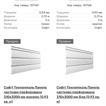
Код товару: 107169
Код товару: 107168
Товщина:
0,93 мм
Товщина:
0,93 мм
Ширина:
0,31 м
Ширина:
0,31 м
Довжина:
3 м
Довжина:
3 м
Колір:
пекан
Колір:
каштан
Категорія:
Софіт
Категорія:
Софіт
Продано
Продано
Софіт Техноніколь Панель
Софіт Техноніколь Панель
частково перфорована
частково перфорована
310х3000 мм жасмин (0,93
310х3000 мм біла (0,93 кв.
кв. м)
м)