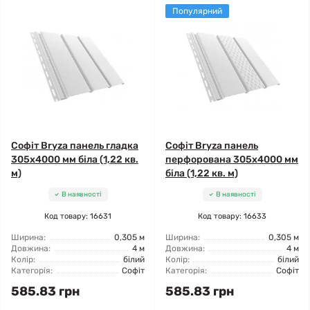
Популярний
Софіт Bryza панель гладка
Софіт Bryza панель
305х4000 мм біла (1,22 кв.
перфорована 305х4000 мм
м)
біла (1,22 кв. м)
В наявності
В наявності
Код товару: 16631
Код товару: 16633
Ширина:
0,305 м
Ширина:
0,305 м
Довжина:
4 м
Довжина:
4 м
Колір:
білий
Колір:
білий
Категорія:
Софіт
Категорія:
Софіт
585.83 грн
585.83 грн