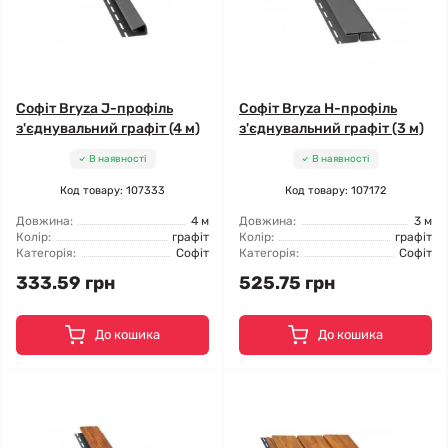
Софіт Bryza J-профіль
Софіт Bryza H-профіль
з'єднувальний графіт (4 м)
з'єднувальний графіт (3 м)
В наявності
В наявності
Код товару: 107333
Код товару: 107172
Довжина:
4 м
Довжина:
3 м
Колір:
графіт
Колір:
графіт
Категорія:
Софіт
Категорія:
Софіт
333.59 грн
525.75 грн
До кошика
До кошика