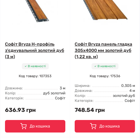
Софіт Bryza H-профіль
Софіт Bryza панель гладка
з'єднувальний золотий дуб
305х4000 мм золотий дуб
(3 м)
(1,22 кв. м)
В наявності
В наявності
Код товару: 107353
Код товару: 17536
Ширина:
0,305 м
Довжина:
3 м
Довжина:
4 м
Колір:
дуб золотий
Колір:
золотий дуб
Категорія:
Софіт
Категорія:
Софіт
636.93 грн
748.54 грн
До кошика
До кошика