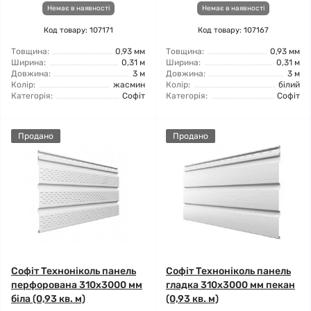
Немає в наявності
Немає в наявності
Код товару: 107171
Код товару: 107167
Товщина:
0,93 мм
Товщина:
0,93 мм
Ширина:
0,31 м
Ширина:
0,31 м
Довжина:
3 м
Довжина:
3 м
Колір:
жасмин
Колір:
білий
Категорія:
Софіт
Категорія:
Софіт
Продано
Продано
Софіт Техноніколь панель
Софіт Техноніколь панель
перфорована 310х3000 мм
гладка 310х3000 мм пекан
біла (0,93 кв. м)
(0,93 кв. м)