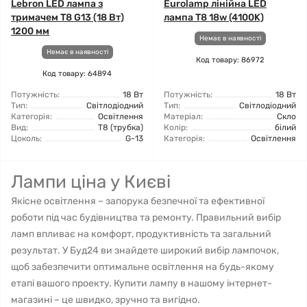
Lebron LED лампа з
Eurolamp лінійна LED
тримачем Т8 G13 (18 Вт)
лампа T8 18w (4100K)
1200 мм
Немає в наявності
Немає в наявності
Код товару: 86972
Код товару: 64894
Потужність:
18 Вт
Потужність:
18 Вт
Тип:
Світлодіодний
Тип:
Світлодіодний
Категорія:
Освітлення
Матеріал:
Скло
Вид:
T8 (трубка)
Колір:
білий
Цоколь:
G-13
Категорія:
Освітлення
Лампи ціна у Києві
Якісне освітлення – запорука безпечної та ефективної
роботи під час будівництва та ремонту. Правильний вибір
ламп впливає на комфорт, продуктивність та загальний
результат. У Буд24 ви знайдете широкий вибір лампочок,
щоб забезпечити оптимальне освітлення на будь-якому
етапі вашого проекту. Купити лампу в нашому інтернет-
магазині – це швидко, зручно та вигідно.