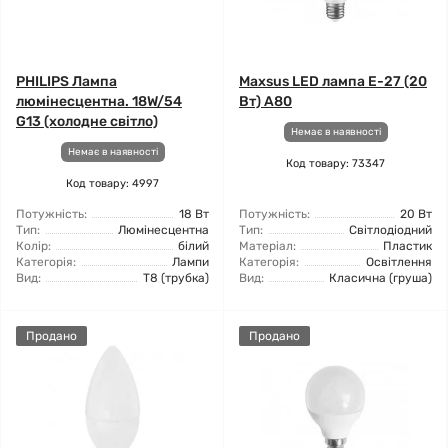
PHILIPS Лампа
Maxsus LED лампа E-27 (20
люмінесцентна. 18W/54
Вт) A80
G13 (холодне світло)
Немає в наявності
Немає в наявності
Код товару: 73347
Код товару: 4997
Потужність:
18 Вт
Потужність:
20 Вт
Тип:
Люмінесцентна
Тип:
Світлодіодний
Колір:
білий
Матеріал:
Пластик
Категорія:
Лампи
Категорія:
Освітлення
Вид:
T8 (трубка)
Вид:
Класична (груша)
Продано
Продано