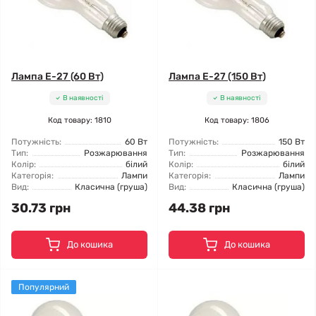
Лампа Е-27 (60 Вт)
Лампа Е-27 (150 Вт)
В наявності
В наявності
Код товару: 1810
Код товару: 1806
Потужність:
60 Вт
Потужність:
150 Вт
Тип:
Розжарювання
Тип:
Розжарювання
Колір:
білий
Колір:
білий
Категорія:
Лампи
Категорія:
Лампи
Вид:
Класична (груша)
Вид:
Класична (груша)
30.73 грн
44.38 грн
До кошика
До кошика
Популярний