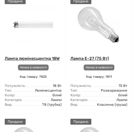
Продано
Продано
Лампа люмінесцентна 18W
Лампа Е-27 (75 Вт)
Немає в наявності
Немає в наявності
Код товару: 7825
Код товару: 1811
Потужність:
18 Вт
Потужність:
75 Вт
Тип:
Люмінесцентна
Тип:
Розжарювання
Колір:
білий
Колір:
білий
Категорія:
Лампи
Категорія:
Лампи
Вид:
T8 (трубка)
Вид:
Класична (груша)
Продано
Продано