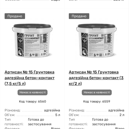
Продано
Продано
Артисан № 15 Грунтовка
Артисан № 15 Грунтовка
адгезійна бетон-контакт
адгезійна бетон-контакт (3
(7,5 кг/5 л)
кг/2 л)
Немає в наявності
Немає в наявності
Код товару: 6560
Код товару: 6559
Різновид:
адгезійна
Різновид:
адгезійна
Об'єм:
5 л
Об'єм:
2 л
Тип
Готова до
Тип
Готова до
готовності:
застосування
готовності:
застосування
Фасовка:
Відро
Фасовка:
Відро