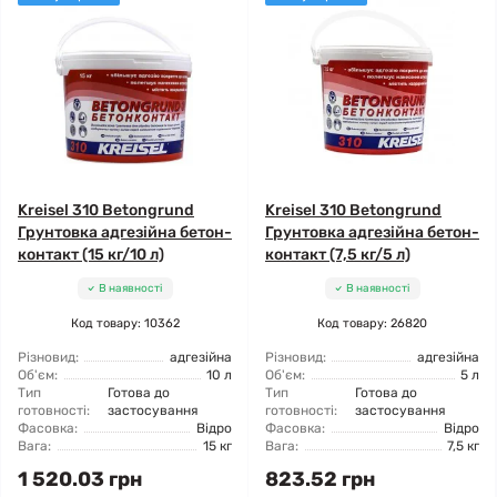
Kreisel 310 Betongrund
Kreisel 310 Betongrund
Грунтовка адгезійна бетон-
Грунтовка адгезійна бетон-
контакт (15 кг/10 л)
контакт (7,5 кг/5 л)
В наявності
В наявності
Код товару: 10362
Код товару: 26820
Різновид:
адгезійна
Різновид:
адгезійна
Об'єм:
10 л
Об'єм:
5 л
Тип
Готова до
Тип
Готова до
готовності:
застосування
готовності:
застосування
Фасовка:
Відро
Фасовка:
Відро
Вага:
15 кг
Вага:
7,5 кг
1 520.03 грн
823.52 грн