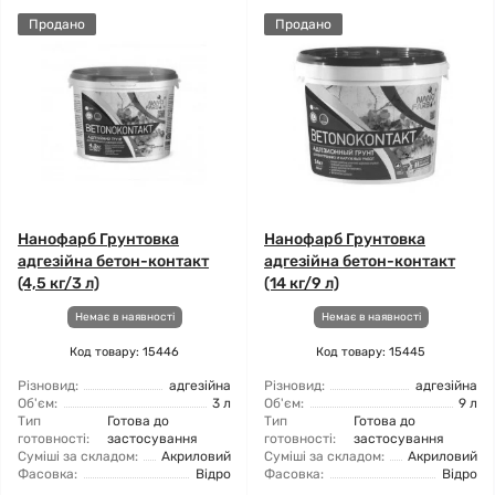
Продано
Продано
Нанофарб Грунтовка
Нанофарб Грунтовка
адгезійна бетон-контакт
адгезійна бетон-контакт
(4,5 кг/3 л)
(14 кг/9 л)
Немає в наявності
Немає в наявності
Код товару: 15446
Код товару: 15445
Різновид:
адгезійна
Різновид:
адгезійна
Об'єм:
3 л
Об'єм:
9 л
Тип
Готова до
Тип
Готова до
готовності:
застосування
готовності:
застосування
Суміші за складом:
Акриловий
Суміші за складом:
Акриловий
Фасовка:
Відро
Фасовка:
Відро