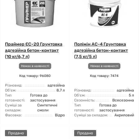
Праймер ЄС-20 Грунтовка
Полімін АС-4 Грунтовка
адгезійна бетон-контакт
адгезійна бетон-контакт
(10 кг/6,7 л)
(7,5 кг/5 л)
Немає в наявності
Немає в наявності
Код товару: 96080
Код товару: 7474
Різновид:
адгезійна
Об'єм:
8,7 л
Різновид:
адгезійна
Тип
Готова до
Об'єм:
5 л
готовності:
застосування
Сезонність:
Всесезонна
Суміші за
Синтетичні
Тип
Готова до
складом:
смоли
готовності:
застосування
Фасовка:
Відро
Суміші за складом:
Акриловий
Продано
Продано