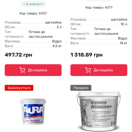
В наявності
Код товару: 4377
Код товару: 5337
Різновид:
адгезійна
Різновид:
адгезійна
Об'єм:
10 л
Об'єм:
3 л
Тип
Готова до
Тип
Готова до
готовності:
застосування
готовності:
застосування
Фасовка:
Відро
Фасовка:
Відро
Вага:
14 кг
Вага:
4,5 кг
497.72 грн
1 318.89 грн
До кошика
До кошика
Закінчується
Продано