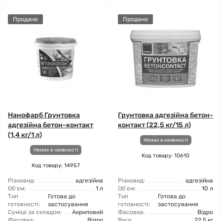
Продано
Продано
Нанофарб Грунтовка
Грунтовка адгезійна бетон-
адгезійна бетон-контакт
контакт (22,5 кг/15 л)
(1,4 кг/1 л)
Немає в наявності
Немає в наявності
Код товару: 10610
Код товару: 14957
Різновид:
адгезійна
Різновид:
адгезійна
Об'єм:
1 л
Об'єм:
10 л
Тип
Готова до
Тип
Готова до
готовності:
застосування
готовності:
застосування
Суміші за складом:
Акриловий
Фасовка:
Відро
Фасовка:
Відро
Вага:
22,5 кг