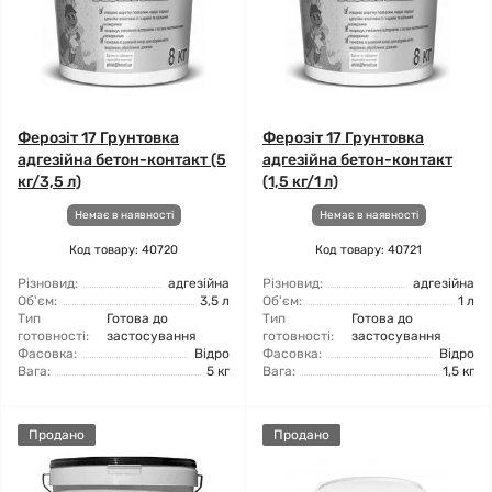
Ферозіт 17 Грунтовка
Ферозіт 17 Грунтовка
адгезійна бетон-контакт (5
адгезійна бетон-контакт
кг/3,5 л)
(1,5 кг/1 л)
Немає в наявності
Немає в наявності
Код товару: 40720
Код товару: 40721
Різновид:
адгезійна
Різновид:
адгезійна
Об'єм:
3,5 л
Об'єм:
1 л
Тип
Готова до
Тип
Готова до
готовності:
застосування
готовності:
застосування
Фасовка:
Відро
Фасовка:
Відро
Вага:
5 кг
Вага:
1,5 кг
Продано
Продано