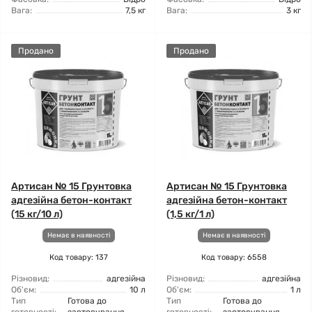
Вага:
7,5 кг
Вага:
3 кг
Продано
Продано
Артисан № 15 Грунтовка
Артисан № 15 Грунтовка
адгезійна бетон-контакт
адгезійна бетон-контакт
(15 кг/10 л)
(1,5 кг/1 л)
Немає в наявності
Немає в наявності
Код товару: 137
Код товару: 6558
Різновид:
адгезійна
Різновид:
адгезійна
Об'єм:
10 л
Об'єм:
1 л
Тип
Готова до
Тип
Готова до