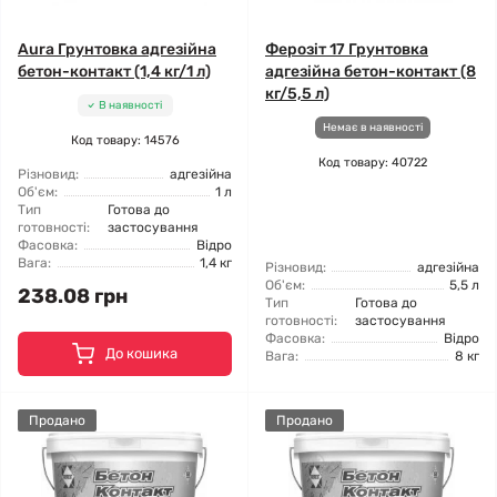
Aura Грунтовка адгезійна
Ферозіт 17 Грунтовка
бетон-контакт (1,4 кг/1 л)
адгезійна бетон-контакт (8
кг/5,5 л)
В наявності
Немає в наявності
Код товару: 14576
Код товару: 40722
Різновид:
адгезійна
Об'єм:
1 л
Тип
Готова до
готовності:
застосування
Фасовка:
Відро
Вага:
1,4 кг
Різновид:
адгезійна
Об'єм:
5,5 л
238.08 грн
Тип
Готова до
готовності:
застосування
Фасовка:
Відро
До кошика
Вага:
8 кг
Продано
Продано