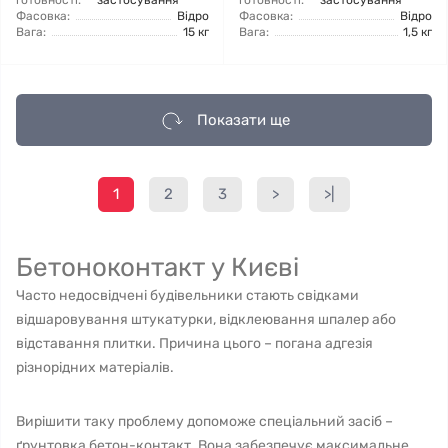
готовності:
застосування
готовності:
застосування
Фасовка:
Відро
Фасовка:
Відро
Вага:
15 кг
Вага:
1,5 кг
Показати ще
1
2
3
>
>|
Бетоноконтакт у Києві
Часто недосвідчені будівельники стають свідками
відшаровування штукатурки, відклеювання шпалер або
відставання плитки. Причина цього – погана адгезія
різнорідних матеріалів.
Вирішити таку проблему допоможе спеціальний засіб –
ґрунтовка бетон-контакт. Вона забезпечує максимальне