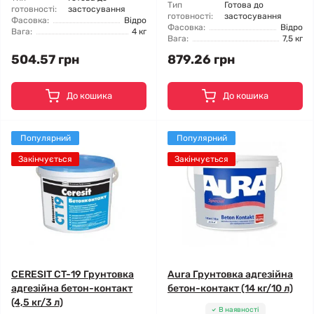
Тип
Готова до
готовності:
застосування
готовності:
застосування
Фасовка:
Відро
Фасовка:
Відро
Вага:
4 кг
Вага:
7,5 кг
504.57 грн
879.26 грн
До кошика
До кошика
Популярний
Популярний
Закінчується
Закінчується
CERESIT CT-19 Грунтовка
Aura Грунтовка адгезійна
адгезійна бетон-контакт
бетон-контакт (14 кг/10 л)
(4,5 кг/3 л)
В наявності