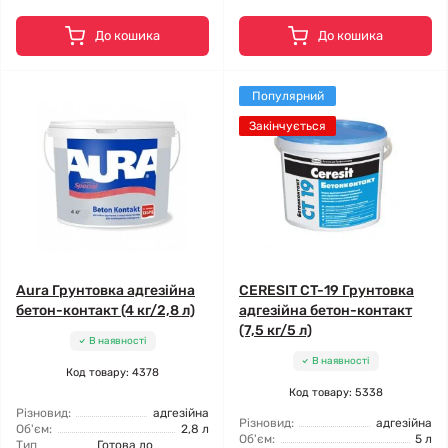
До кошика
До кошика
Популярний
Закінчується
Aura Грунтовка адгезійна
CERESIT CT-19 Грунтовка
бетон-контакт (4 кг/2,8 л)
адгезійна бетон-контакт
(7,5 кг/5 л)
В наявності
В наявності
Код товару: 4378
Код товару: 5338
Різновид:
адгезійна
Різновид:
адгезійна
Об'єм:
2,8 л
Об'єм:
5 л
Тип
Готова до