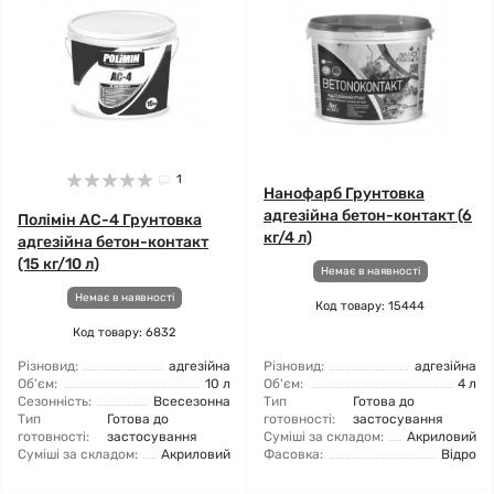
1
Нанофарб Грунтовка
адгезійна бетон-контакт (6
Полімін АС-4 Грунтовка
кг/4 л)
адгезійна бетон-контакт
(15 кг/10 л)
Немає в наявності
Немає в наявності
Код товару: 15444
Код товару: 6832
Різновид:
адгезійна
Різновид:
адгезійна
Об'єм:
10 л
Об'єм:
4 л
Сезонність:
Всесезонна
Тип
Готова до
Тип
Готова до
готовності:
застосування
готовності:
застосування
Суміші за складом:
Акриловий
Суміші за складом:
Акриловий
Фасовка:
Відро