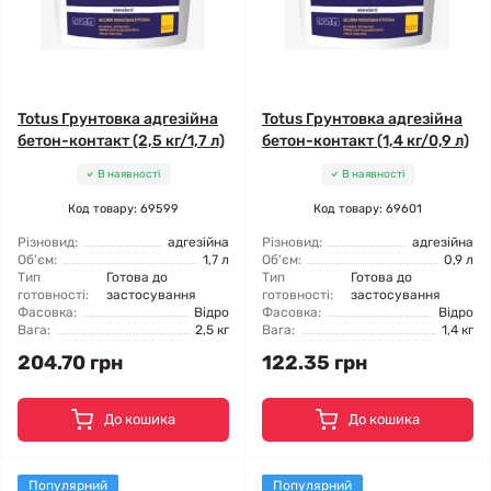
Totus Грунтовка адгезійна
Totus Грунтовка адгезійна
бетон-контакт (2,5 кг/1,7 л)
бетон-контакт (1,4 кг/0,9 л)
В наявності
В наявності
Код товару: 69599
Код товару: 69601
Різновид:
адгезійна
Різновид:
адгезійна
Об'єм:
1,7 л
Об'єм:
0,9 л
Тип
Готова до
Тип
Готова до
готовності:
застосування
готовності:
застосування
Фасовка:
Відро
Фасовка:
Відро
Вага:
2,5 кг
Вага:
1,4 кг
204.70 грн
122.35 грн
До кошика
До кошика
Популярний
Популярний