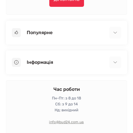
Популярне
Гіпсокартон
OSB
Інформація
Пінопласт
Пінополістирол
Доставка
Мінеральна вата
Оплата
Час роботи
Клей для плитки
Контакти
Пн-Пт: з 8 до 18
Гарантія та повернення
Сб: з 9 до 14
Нд: вихідний
Політика конфіденційності
Про магазин
info@bud24.com.ua
Відгуки