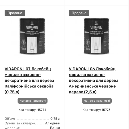
Продано
Продано
VIDARON L07 Лакобейц
VIDARON L06 Лакобейц
морилка захисно-
морилка захисно-
декоративна для дерева
декоративна для дерева
Каліфорнійська секвойа
Американське червоне
(0,75 л)
дерево (2,5 л)
Немає в наявності
Немає в наявності
Код товару: 15774
Код товару: 15773
Об'єм:
0,75 л
Суміші за складом:
Алкідний
Фасовка:
Банка