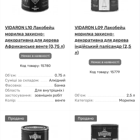
VIDARON L10 Лакобейц
VIDARON L09 Лакобейц
морилка захисно-
морилка захисно-
декоративна для дерева
декоративна для дерева
Африканське венге (0,75 л)
індійський палісандр (2,5
л)
Немає в наявності
Немає в наявності
Код товару: 15780
Код товару: 15779
Об'єм:
0,75 л
Суміші за складом:
Алкідний
Фасовка:
Банка
Область
Для внутрішніх і
застосування:
зовнішніх робіт
Об'єм:
2,5 л
Колір:
венге
Категорія:
Морилка
Продано
Продано