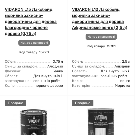
VIDARON L15 Лакобейц
VIDARON L10 Лакобейц
морилка захисно-
морилка захисно-
декоративна для дерева
декоративна для дерева
благородне червоне
Африканське венге (2,5 л)
дерево (0,75 л)
Немає в наявності
Немає в наявності
Код товару: 15781
Код товару: 15790
Об'єм:
0,75 л
Об'єм:
2,5 л
Суміші за складом:
Алкідний
Суміші за складом:
Алкідний
Фасовка:
Банка
Область
Для внутрішніх і
Область
Для внутрішніх і
застосування:
зовнішніх робіт
застосування:
зовнішніх робіт
Колір:
венге
Колір:
червоне дерево
Категорія:
Морилка
Продано
Продано