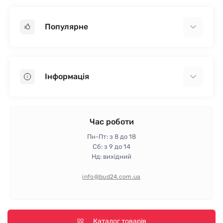
Популярне
Гіпсокартон
OSB
Інформація
Пінопласт
Пінополістирол
Доставка
Мінеральна вата
Оплата
Час роботи
Клей для плитки
Контакти
Пн-Пт: з 8 до 18
Гарантія та повернення
Сб: з 9 до 14
Нд: вихідний
Політика конфіденційності
Про магазин
info@bud24.com.ua
Відгуки
Карта сайту
Виробники
Каталог товарів