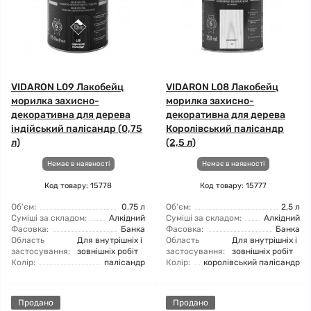
VIDARON L09 Лакобейц
VIDARON L08 Лакобейц
морилка захисно-
морилка захисно-
декоративна для дерева
декоративна для дерева
індійський палісандр (0,75
Королівський палісандр
л)
(2,5 л)
Немає в наявності
Немає в наявності
Код товару: 15778
Код товару: 15777
Об'єм:
0,75 л
Об'єм:
2,5 л
Суміші за складом:
Алкідний
Суміші за складом:
Алкідний
Фасовка:
Банка
Фасовка:
Банка
Область
Для внутрішніх і
Область
Для внутрішніх і
застосування:
зовнішніх робіт
застосування:
зовнішніх робіт
Колір:
палісандр
Колір:
королівський палісандр
Продано
Продано