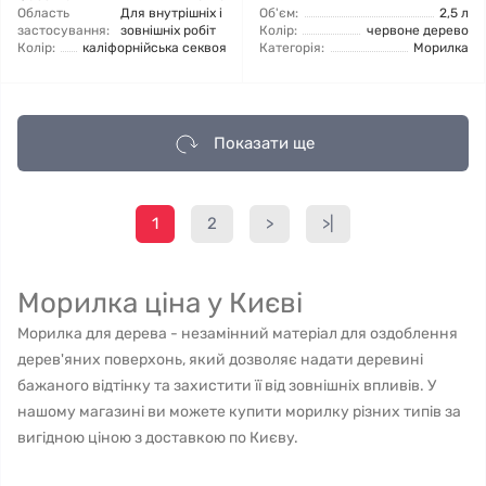
Область
Для внутрішніх і
Об'єм:
2,5 л
застосування:
зовнішніх робіт
Колір:
червоне дерево
Колір:
каліфорнійська секвоя
Категорія:
Морилка
Показати ще
1
2
>
>|
Морилка ціна у Києві
Морилка для дерева - незамінний матеріал для оздоблення
дерев'яних поверхонь, який дозволяє надати деревині
бажаного відтінку та захистити її від зовнішніх впливів. У
нашому магазині ви можете купити морилку різних типів за
вигідною ціною з доставкою по Києву.