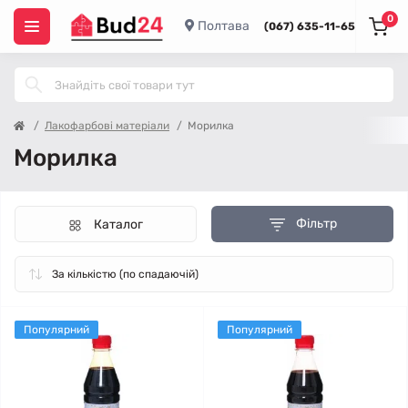
0
Полтава
(067) 635-11-65
Лакофарбові матеріали
Морилка
Морилка
Фільтр
Каталог
Популярний
Популярний