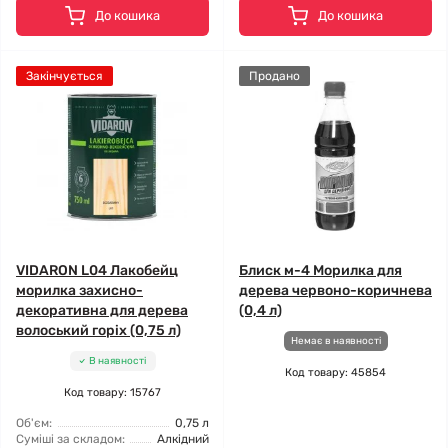
До кошика
До кошика
Закінчується
Продано
VIDARON L04 Лакобейц
Блиск м-4 Морилка для
морилка захисно-
дерева червоно-коричнева
декоративна для дерева
(0,4 л)
волоський горіх (0,75 л)
Немає в наявності
В наявності
Код товару: 45854
Код товару: 15767
Об'єм:
0,75 л
Суміші за складом:
Алкідний