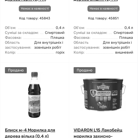
Немає в наявності
Немає в наявності
Код товару: 45843
Код товару: 45851
Об'єм:
0,4 л
Об'єм:
0,4 л
Суміші за складом:
Спиртовий
Суміші за складом:
Спиртовий
Фасовка:
Пляшка
Фасовка:
Пляшка
Область
Для внутрішніх і
Область
Для внутрішніх і
застосування:
зовнішніх робіт
застосування:
зовнішніх робіт
Колір:
горіх
Колір:
вишневий
Продано
Продано
Блиск м-4 Морилка для
VIDARON L15 Лакобейц
дерева вільха (0,4 л)
морилка захисно-