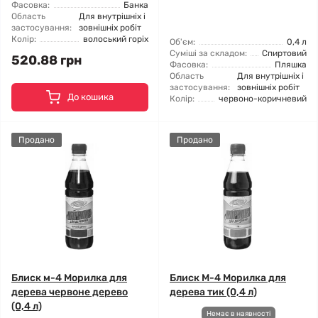
Фасовка:
Банка
Область
Для внутрішніх і
застосування:
зовнішніх робіт
Колір:
волоський горіх
Об'єм:
0,4 л
Суміші за складом:
Спиртовий
520.88 грн
Фасовка:
Пляшка
Область
Для внутрішніх і
застосування:
зовнішніх робіт
До кошика
Колір:
червоно-коричневий
Продано
Продано
Блиск м-4 Морилка для
Блиск М-4 Морилка для
дерева червоне дерево
дерева тик (0,4 л)
(0,4 л)
Немає в наявності