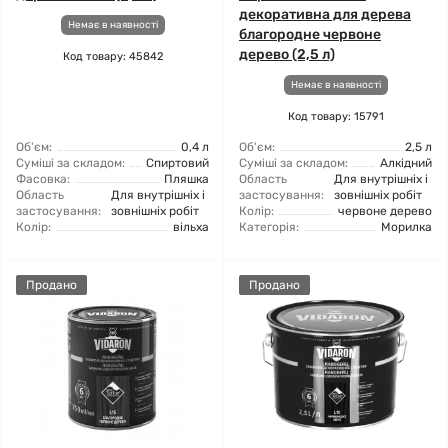
декоративна для дерева
Немає в наявності
благородне червоне
дерево (2,5 л)
Код товару: 45842
Немає в наявності
Код товару: 15791
Об'єм:
0,4 л
Об'єм:
2,5 л
Суміші за складом:
Спиртовий
Суміші за складом:
Алкідний
Фасовка:
Пляшка
Область
Для внутрішніх і
Область
Для внутрішніх і
застосування:
зовнішніх робіт
застосування:
зовнішніх робіт
Колір:
червоне дерево
Колір:
вільха
Категорія:
Морилка
Продано
Продано