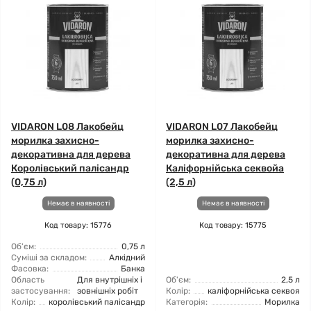
VIDARON L08 Лакобейц
VIDARON L07 Лакобейц
морилка захисно-
морилка захисно-
декоративна для дерева
декоративна для дерева
Королівський палісандр
Каліфорнійська секвойа
(0,75 л)
(2,5 л)
Немає в наявності
Немає в наявності
Код товару: 15776
Код товару: 15775
Об'єм:
0,75 л
Суміші за складом:
Алкідний
Фасовка:
Банка
Область
Для внутрішніх і
Об'єм:
2,5 л
застосування:
зовнішніх робіт
Колір:
каліфорнійська секвоя
Колір:
королівський палісандр
Категорія:
Морилка