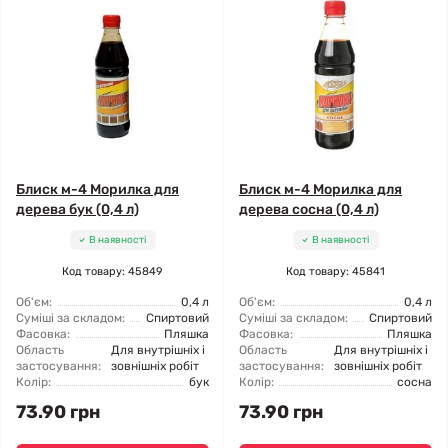
Блиск м-4 Морилка для
Блиск м-4 Морилка для
дерева бук (0,4 л)
дерева сосна (0,4 л)
В наявності
В наявності
Код товару: 45849
Код товару: 45841
Об'єм:
0,4 л
Об'єм:
0,4 л
Суміші за складом:
Спиртовий
Суміші за складом:
Спиртовий
Фасовка:
Пляшка
Фасовка:
Пляшка
Область
Для внутрішніх і
Область
Для внутрішніх і
застосування:
зовнішніх робіт
застосування:
зовнішніх робіт
Колір:
бук
Колір:
сосна
73.90 грн
73.90 грн