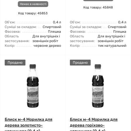
Немає в наявності
Код товару: 45848
Код товару: 45853
Об'єм:
0,4 л
Об'єм:
0,4 л
Суміші за складом:
Спиртовий
Суміші за складом:
Спиртовий
Фасовка:
Пляшка
Фасовка:
Пляшка
Область
Для внутрішніх і
Область
Для внутрішніх і
застосування:
зовнішніх робіт
застосування:
зовнішніх робіт
Колір:
червоне дерево
Колір:
тик натуральний
Продано
Продано
Блиск м-4 Морилка для
Блиск м-4 Морилка для
дерева золотисто-
дерева горіхово-