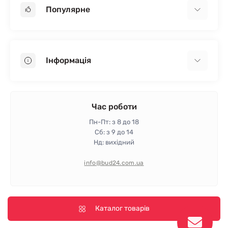
Популярне
Гіпсокартон
OSB
Інформація
Пінопласт
Пінополістирол
Доставка
Мінеральна вата
Оплата
Час роботи
Клей для плитки
Контакти
Пн-Пт: з 8 до 18
Гарантія та повернення
Сб: з 9 до 14
Нд: вихідний
Політика конфіденційності
Про магазин
info@bud24.com.ua
Відгуки
Карта сайту
Виробники
Каталог товарів