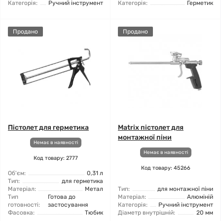
Категорія:
Ручний інструмент
Категорія:
Герметик
Продано
Продано
Пістолет для герметика
Matrix пістолет для
монтажної піни
Немає в наявності
Немає в наявності
Код товару: 2777
Код товару: 45266
Об'єм:
0,31 л
Тип:
для герметика
Матеріал:
Метал
Тип:
для монтажної піни
Тип
Готова до
Матеріал:
Алюміній
готовності:
застосування
Категорія:
Ручний інструмент
Фасовка:
Тюбик
Діаметр внутрішній:
20 мм