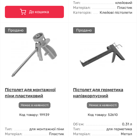
Тип:
клейовий
Матеріал:
Пластик
До кошика
Категорія:
Клейові пістолети
Продано
Продано
Пістолет для монтажної
Пістолет для герметика
піни пластиковий
напівкорпусний
Немає в наявності
Немає в наявності
Код товару: 19939
Код товару: 52610
Об'єм:
0,31 л
Тип:
для монтажної піни
Тип:
для герметика
Матеріал:
Пластик
Матеріал:
Метал