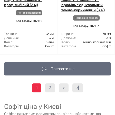
профіль білий (3 м)
профіль з'єднувальний
темно-коричневий (3 м)
Немає в наявності
Немає в наявності
Код товару: 107152
Код товару: 107153
Товщина:
1,2 мм
Ширина:
78 мм
Довжина:
3 м
Довжина:
3 м
Колір:
білий
Колір:
темно-коричневий
Категорія:
Софіт
Категорія:
Софіт
Показати ще
1
2
>
>|
Софіт ціна у Києві
Софіт є важливим елементом покрівельної системи, що