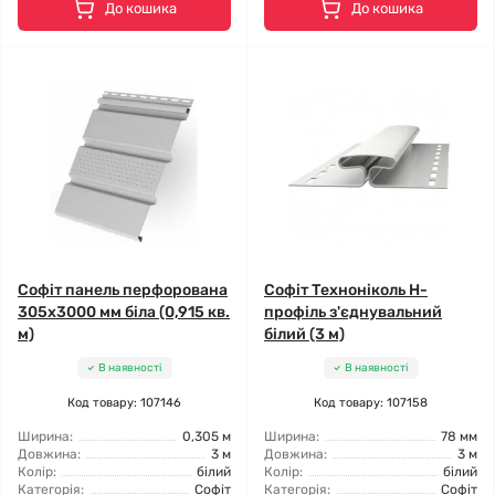
До кошика
До кошика
Софіт панель перфорована
Софіт Техноніколь H-
305х3000 мм біла (0,915 кв.
профіль з'єднувальний
м)
білий (3 м)
В наявності
В наявності
Код товару: 107146
Код товару: 107158
Ширина:
0,305 м
Ширина:
78 мм
Довжина:
3 м
Довжина:
3 м
Колір:
білий
Колір:
білий
Категорія:
Софіт
Категорія:
Софіт