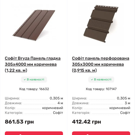
Софіт Bryza Панель гладка
Софіт панель перфорована
305х4000 мм коричнева
305х3000 мм коричнева
(1,22 кв. м)
(0,915 кв. м)
В наявності
В наявності
Код товару: 16632
Код товару: 107147
Ширина:
0,305 м
Ширина:
0,305 м
Довжина:
4 м
Довжина:
3 м
Колір:
коричневий
Колір:
коричневий
Категорія:
Софіт
Категорія:
Софіт
861.53 грн
412.42 грн