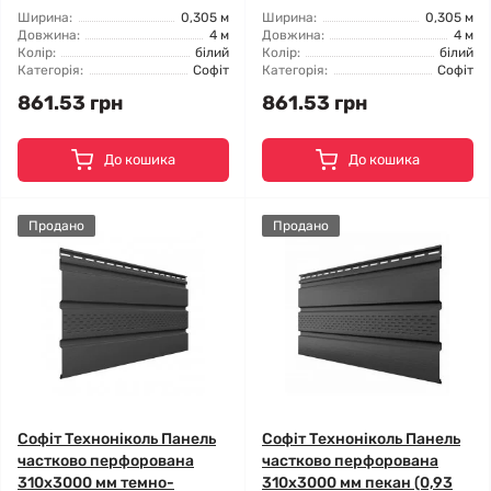
Ширина:
0,305 м
Ширина:
0,305 м
Довжина:
4 м
Довжина:
4 м
Колір:
білий
Колір:
білий
Категорія:
Софіт
Категорія:
Софіт
861.53 грн
861.53 грн
До кошика
До кошика
Продано
Продано
Софіт Техноніколь Панель
Софіт Техноніколь Панель
частково перфорована
частково перфорована
310х3000 мм темно-
310х3000 мм пекан (0,93