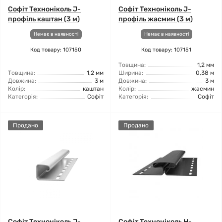
Софіт Техноніколь J-
Софіт Техноніколь J-
профіль каштан (3 м)
профіль жасмин (3 м)
Немає в наявності
Немає в наявності
Код товару: 107150
Код товару: 107151
Товщина:
1,2 мм
Товщина:
1,2 мм
Ширина:
0,38 м
Довжина:
3 м
Довжина:
3 м
Колір:
каштан
Колір:
жасмин
Категорія:
Софіт
Категорія:
Софіт
Продано
Продано
Софіт Техноніколь J-
Софіт Техноніколь H-