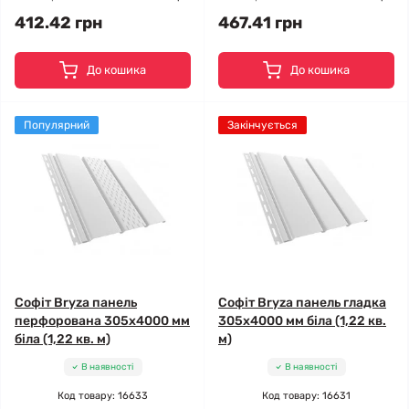
412.42 грн
467.41 грн
До кошика
До кошика
Популярний
Закінчується
Софіт Bryza панель
Софіт Bryza панель гладка
перфорована 305х4000 мм
305х4000 мм біла (1,22 кв.
біла (1,22 кв. м)
м)
В наявності
В наявності
Код товару: 16633
Код товару: 16631