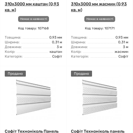
310х3000 мм каштан (0,93
310х3000 мм жасмин (0,93
кв. м)
кв. м)
Немає в наявності
Немає в наявності
Код товару: 107168
Код товару: 107171
Товщина:
0,93 мм
Товщина:
0,93 мм
Ширина:
0,31 м
Ширина:
0,31 м
Довжина:
3 м
Довжина:
3 м
Колір:
каштан
Колір:
жасмин
Категорія:
Софіт
Категорія:
Софіт
Продано
Продано
Софіт Техноніколь Панель
Софіт Техноніколь панель