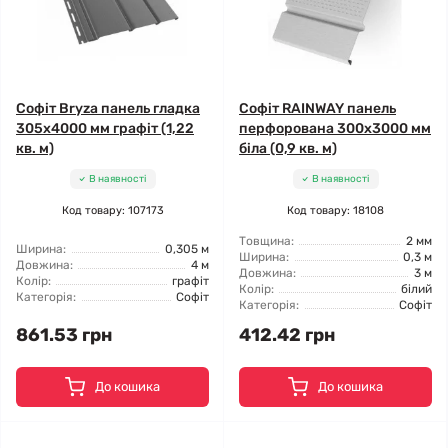
Софіт Bryza панель гладка
Софіт RAINWAY панель
305х4000 мм графіт (1,22
перфорована 300х3000 мм
кв. м)
біла (0,9 кв. м)
В наявності
В наявності
Код товару: 107173
Код товару: 18108
Товщина:
2 мм
Ширина:
0,305 м
Ширина:
0,3 м
Довжина:
4 м
Довжина:
3 м
Колір:
графіт
Колір:
білий
Категорія:
Софіт
Категорія:
Софіт
861.53 грн
412.42 грн
До кошика
До кошика