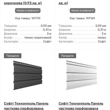
коричнева (0,93 кв. м)
кв. м)
Немає в наявності
Немає в наявності
Код товару: 107170
Код товару: 107169
Товщина:
0,93 мм
Товщина:
0,93 мм
Ширина:
0,31 м
Ширина:
0,31 м
Довжина:
3 м
Довжина:
3 м
Колір:
темно-коричневий
Колір:
пекан
Категорія:
Софіт
Категорія:
Софіт
Продано
Продано
Софіт Техноніколь Панель
Софіт Техноніколь Панель
частково перфорована
частково перфорована