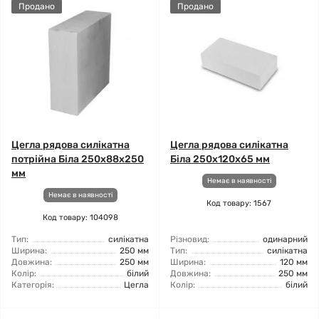
Продано
Продано
Цегла рядова силікатна
Цегла рядова силікатна
потрійна Біла 250х88х250
Біла 250х120х65 мм
мм
Немає в наявності
Немає в наявності
Код товару: 1567
Код товару: 104098
Тип:
силікатна
Різновид:
одинарний
Ширина:
250 мм
Тип:
силікатна
Довжина:
250 мм
Ширина:
120 мм
Колір:
білий
Довжина:
250 мм
Категорія:
Цегла
Колір:
білий