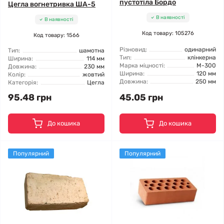
пустотіла Бордо
Цегла вогнетривка ША-5
В наявності
В наявності
Код товару: 105276
Код товару: 1566
Різновид:
одинарний
Тип:
шамотна
Тип:
клінкерна
Ширина:
114 мм
Марка міцності:
М-300
Довжина:
230 мм
Ширина:
120 мм
Колір:
жовтий
Довжина:
250 мм
Категорія:
Цегла
95.48 грн
45.05 грн
До кошика
До кошика
Популярний
Популярний