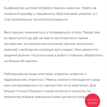
Будівництво цеглою потребує певних навичок. Навіть за
наявності досвіду у працівника обов'язковою умовою тут
стає дотримання технології укладання.
Весь процес починається з попереднього етапу. Перед тим
як приступити до дій, ви маєте заготовитися самим
матеріалом, інструментом (кельмою, рівнем, молотком-
киркою) і необхідною сумішшю для кладки. Сам цементно-
піщаний розчин готується вже в роботі і повинен зберігатись
не більше 40 хвилин.
Найпоширеніші види монтажу: вприсик, вприсик з
підрізуванням, впритиск. Рівень кожного покладеного ряду
має контролюватись по горизонталі та по вертикалі. Для
більшої точності бажано також натягнути волосінь по
периметру вздовж зовнішньої межі цегляного ряду.
КНОПКА
ЗВ'ЯЗКУ