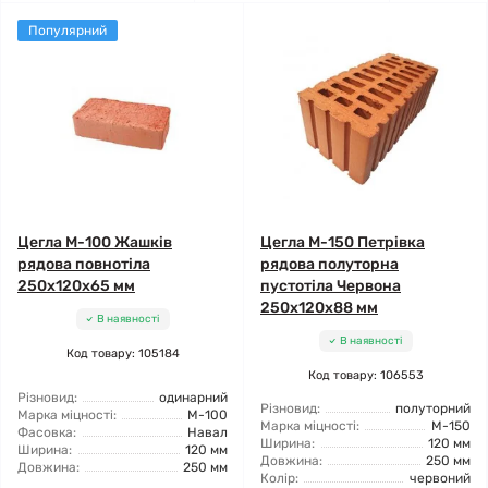
Популярний
Цегла М-100 Жашків
Цегла М-150 Петрівка
рядова повнотіла
рядова полуторна
250х120х65 мм
пустотіла Червона
250х120х88 мм
В наявності
В наявності
Код товару: 105184
Код товару: 106553
Різновид:
одинарний
Різновид:
полуторний
Марка міцності:
М-100
Марка міцності:
М-150
Фасовка:
Навал
Ширина:
120 мм
Ширина:
120 мм
Довжина:
250 мм
Довжина:
250 мм
Колір:
червоний