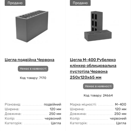
Продано
Продано
Цегла подвійна Червона
Цегла М-400 Рубелеко
клінкер облицювальна
Немає в наявності
пустотіла Червона
250x120x65 мм
Код товару: 7170
Немає в наявності
Код товару: 24664
Різновид:
подвійний
Марка міцності:
М-400
Ширина:
120 мм
Ширина:
120 мм
Довжина:
250 мм
Довжина:
250 мм
Колір:
червоний
Колір:
червоний
Категорія:
Цегла
Категорія:
Цегла