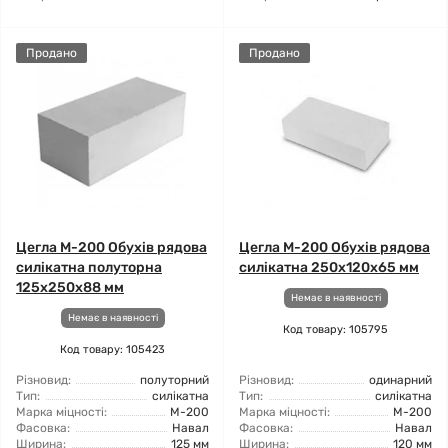
Продано
Продано
Цегла М-200 Обухів рядова
Цегла М-200 Обухів рядова
силікатна полуторна
силікатна 250х120х65 мм
125х250х88 мм
Немає в наявності
Немає в наявності
Код товару: 105795
Код товару: 105423
Різновид:
полуторний
Різновид:
одинарний
Тип:
силікатна
Тип:
силікатна
Марка міцності:
М-200
Марка міцності:
М-200
Фасовка:
Навал
Фасовка:
Навал
Ширина:
125 мм
Ширина:
120 мм