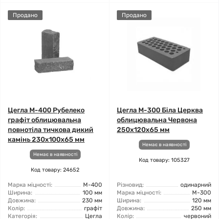
Продано
Продано
Цегла М-400 Рубелеко
Цегла М-300 Біла Церква
графіт облицювальна
облицювальна Червона
повнотіла тичкова дикий
250х120х65 мм
камінь 230x100x65 мм
Немає в наявності
Немає в наявності
Код товару: 105327
Код товару: 24652
Марка міцності:
М-400
Різновид:
одинарний
Ширина:
100 мм
Марка міцності:
М-300
Довжина:
230 мм
Ширина:
120 мм
Колір:
графіт
Довжина:
250 мм
Категорія:
Цегла
Колір:
червоний