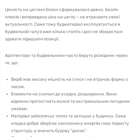
Цінність на цегляні блоки сформувалася давно. Безліч
плюсів і виправдана ціна на цеглу – не втрачають своєї
актуальності. Саме тому будматеріал експлуатується в
будівельній галузі вже кілька століть і досі не збирається
здавати лідируючі позиції.
Архітектори та будівельники часто беруть розхідник через
те, що:
Виріб має високу міцність на стиск і не втрачає форму з
часом.
Елементи не схильні до усадки, розширення. Вони
відмінно протистоять волозі та екстремальним погодним
умовам.
Матеріал забезпечує тепло та затишок у будинку. Сама
кладка добре зберігає накопичену енергію і має пористу
структуру, а значить будову "дихає".