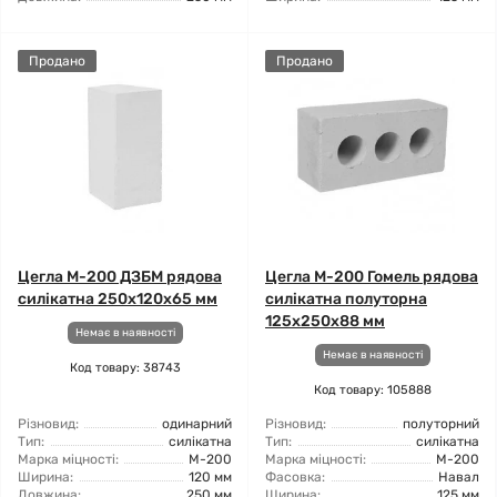
Продано
Продано
Цегла М-200 ДЗБМ рядова
Цегла М-200 Гомель рядова
силікатна 250х120х65 мм
силікатна полуторна
125х250х88 мм
Немає в наявності
Немає в наявності
Код товару: 38743
Код товару: 105888
Різновид:
одинарний
Різновид:
полуторний
Тип:
силікатна
Тип:
силікатна
Марка міцності:
М-200
Марка міцності:
М-200
Ширина:
120 мм
Фасовка:
Навал
Довжина:
250 мм
Ширина:
125 мм