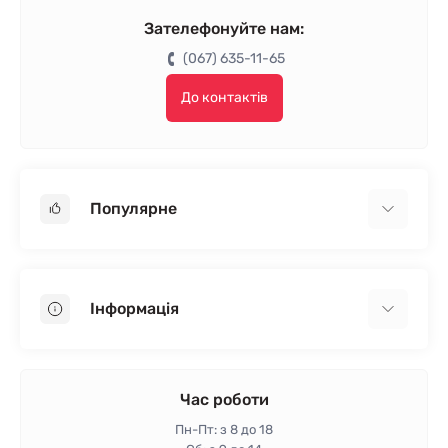
Зателефонуйте нам:
(067) 635-11-65
До контактів
Популярне
Гіпсокартон
OSB
Інформація
Пінопласт
Пінополістирол
Доставка
Мінеральна вата
Оплата
Час роботи
Клей для плитки
Контакти
Пн-Пт: з 8 до 18
Гарантія та повернення