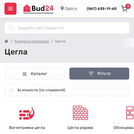
0
Одеса
(067) 635-11-65
Кладочні матеріали
Цегла
Цегла
Фільтр
Каталог
Вогнетривка цегла
Цегла рядова
Облицювал