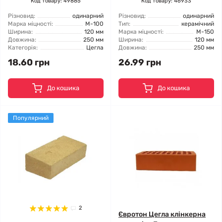
Код товару: 49885
Код товару: 46933
Різновид:
одинарний
Різновид:
одинарний
Марка міцності:
М-100
Тип:
керамічний
Ширина:
120 мм
Марка міцності:
М-150
Довжина:
250 мм
Ширина:
120 мм
Категорія:
Цегла
Довжина:
250 мм
18.60 грн
26.99 грн
До кошика
До кошика
Популярний
2
Євротон Цегла клінкерна