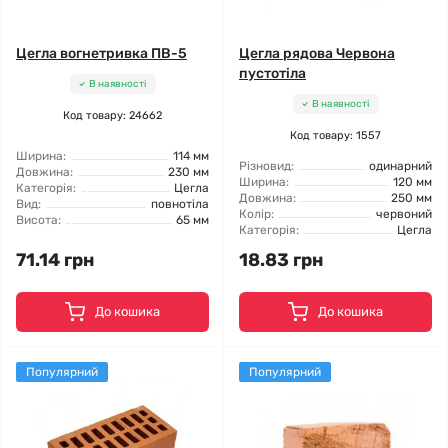
Цегла вогнетривка ПВ-5
Цегла рядова Червона
пустотіла
В наявності
В наявності
Код товару: 24662
Код товару: 1557
Ширина:
114 мм
Різновид:
одинарний
Довжина:
230 мм
Ширина:
120 мм
Категорія:
Цегла
Довжина:
250 мм
Вид:
повнотіла
Колір:
червоний
Висота:
65 мм
Категорія:
Цегла
71.14 грн
18.83 грн
До кошика
До кошика
Популярний
Популярний