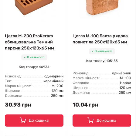
Цегла М-200 ProKeram
Цегла М-100 Балта рядова
облицювальна Темний
повнотіла 250х120х65 мм
персик 250х120х65 мм
В наявності
В наявності
Код товару: 105185
Код товару: 46934
Різновид:
одинарний
Різновид:
одинарний
Марка міцності:
М-100
Тип:
керамічний
Фасовка:
Навал
Марка міцності:
М-200
Ширина:
120 мм
Ширина:
120 мм
Довжина:
250 мм
Довжина:
250 мм
30.93 грн
10.04 грн
До кошика
До кошика