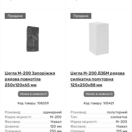
Продано
Продано
Цегла М-200 Запоріжжя
Цегла М-200 ДЗБМ рядова
рядова повнотіла
силікатна полуторна
250х120х65 мм
125х250х88 мм
Немає в наявності
Немає в наявності
Код товару: 108359
Код товару: 105421
Різновид:
одинарний
Різновид:
полуторний
Марка міцності:
М-200
Тип:
силікатна
Фасовка:
Навал
Марка міцності:
М-200
Ширина:
120 мм
Фасовка:
Навал
Довжина:
250 мм
Ширина:
125 мм