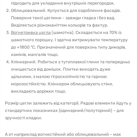
підходить для укладання внутрішніх перегородок.
Облицювальний. Купується для оздоблення фасадів.
Поверхня такої цеглини - завжди гладка і без вад.
Виділяється різноманіттям кольорів та фактур.
Вогнетривка цегла
(шамотна). Складається на 70% із
шамотного порошку. І здатна витримувати температуру
до +1800 °C. Призначений для поверхонь типу димарів,
камінів, мангалів тощо.
Клінкерний. Робиться з тугоплавкої глини та попередньо
очищається від домішок. Плитки виходять дуже
щільними, з малою гігроскопічністю та гарною
морозостійкістю. Клінкером облицьовують стіни,
викладають доріжки тощо.
Розмір цегли залежить від категорії. Рядові елементи йдуть у
стандартних показниках (одинарний/полуторний) – для
зручності кладки.
А от наприклад вогнестійкий або облицювальний – має