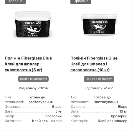
Продано
Продано
Полімін Fiberglass Glue
Полімін Fiberglass Glue
Клей для шпалер і
Клей для шпалер і
склополотна (5 кг)
склополотна (10 кг)
Немає в наявності
Немає в наявності
Код товару: 61204
Код товару: 61206
Тип
Готова до
Тип
Готова до
готовності:
застосування
готовності:
застосування
Фасовка:
Відро
Фасовка:
Відро
Вага:
5 кг
Вага:
10 кг
Колір:
прозорий
Колір:
прозорий
Категорія:
Клей для шпалер
Категорія:
Клей для шпалер