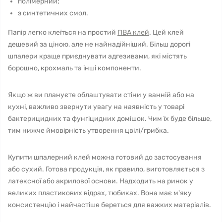
полімерний;
з синтетичних смол.
Папір легко клеїться на простий
ПВА клей
. Цей клей
дешевий за ціною, але не найнадійніший. Більш дорогі
шпалери краще приєднувати адгезивами, які містять
борошно, крохмаль та інші компоненти.
Якщо ж ви плануєте облаштувати стіни у ванній або на
кухні, важливо звернути увагу на наявність у товарі
бактерицидних та фунгіцидних домішок. Чим їх буде більше,
тим нижче ймовірність утворення цвілі/грибка.
Купити шпалерний клей можна готовий до застосування
або сухий. Готова продукція, як правило, виготовляється з
латексної або акрилової основи. Надходить на ринок у
великих пластикових відрах, тюбиках. Вона має м'яку
консистенцію і найчастіше береться для важких матеріалів.