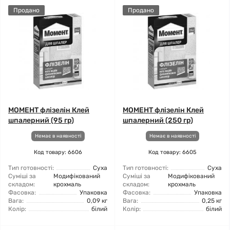
Продано
Продано
МОМЕНТ флізелін Клей
МОМЕНТ флізелін Клей
шпалерний (95 гр)
шпалерний (250 гр)
Немає в наявності
Немає в наявності
Код товару: 6606
Код товару: 6605
Тип готовності:
Суха
Тип готовності:
Суха
Суміші за
Модифікований
Суміші за
Модифікований
складом:
крохмаль
складом:
крохмаль
Фасовка:
Упаковка
Фасовка:
Упаковка
Вага:
0,09 кг
Вага:
0,25 кг
Колір:
білий
Колір:
білий