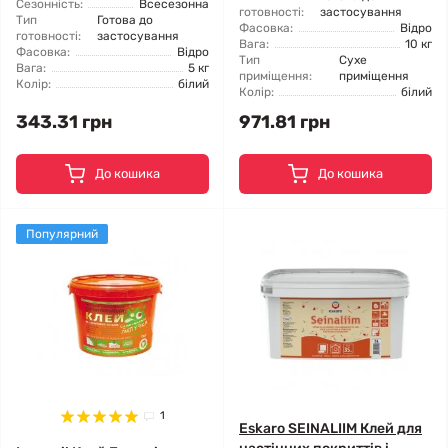
Сезонність:
Всесезонна
готовності:
застосування
Тип
Готова до
Фасовка:
Відро
готовності:
застосування
Вага:
10 кг
Фасовка:
Відро
Тип
Сухе
Вага:
5 кг
приміщення:
приміщення
Колір:
білий
Колір:
білий
343.31 грн
971.81 грн
До кошика
До кошика
Популярний
1
Eskaro SEINALIIM Клей для