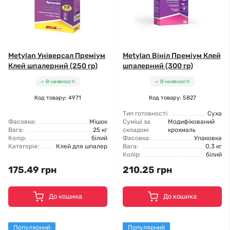
Metylan Універсал Преміум
Metylan Вініл Преміум Клей
Клей шпалерний (250 гр)
шпалерний (300 гр)
В наявності
В наявності
Код товару: 4971
Код товару: 5827
Тип готовності:
Суха
Фасовка:
Мішок
Суміші за
Модифікований
Вага:
25 кг
складом:
крохмаль
Колір:
білий
Фасовка:
Упаковка
Категорія:
Клей для шпалер
Вага:
0,3 кг
Колір:
білий
175.49 грн
210.25 грн
До кошика
До кошика
Популярний
Популярний