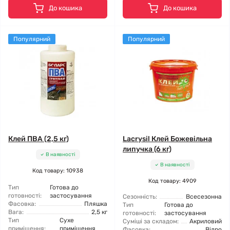
До кошика
До кошика
Популярний
Популярний
Клей ПВА (2,5 кг)
Lacrysil Клей Божевільна
липучка (6 кг)
В наявності
В наявності
Код товару: 10938
Код товару: 4909
Тип
Готова до
готовності:
застосування
Сезонність:
Всесезонна
Фасовка:
Пляшка
Тип
Готова до
Вага:
2,5 кг
готовності:
застосування
Тип
Сухе
Суміші за складом:
Акриловий
приміщення:
приміщення
Фасовка:
Відро