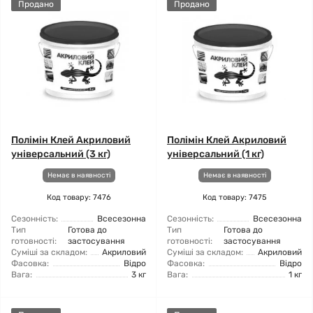
Продано
Продано
Полімін Клей Акриловий
Полімін Клей Акриловий
універсальний (3 кг)
універсальний (1 кг)
Немає в наявності
Немає в наявності
Код товару: 7476
Код товару: 7475
Сезонність:
Всесезонна
Сезонність:
Всесезонна
Тип
Готова до
Тип
Готова до
готовності:
застосування
готовності:
застосування
Суміші за складом:
Акриловий
Суміші за складом:
Акриловий
Фасовка:
Відро
Фасовка:
Відро
Вага:
3 кг
Вага:
1 кг