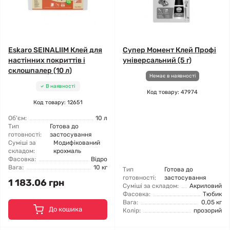
Eskaro SEINALIIM Клей для
Супер Момент Клей Профі
настінних покриттів і
універсальний (5 г)
склошпалер (10 л)
Немає в наявності
В наявності
Код товару: 47974
Код товару: 12651
Об'єм:
10 л
Тип
Готова до
готовності:
застосування
Суміші за
Модифікований
складом:
крохмаль
Фасовка:
Відро
Вага:
10 кг
Тип
Готова до
готовності:
застосування
1 183.06 грн
Суміші за складом:
Акриловий
Фасовка:
Тюбик
Вага:
0,05 кг
До кошика
Колір:
прозорий