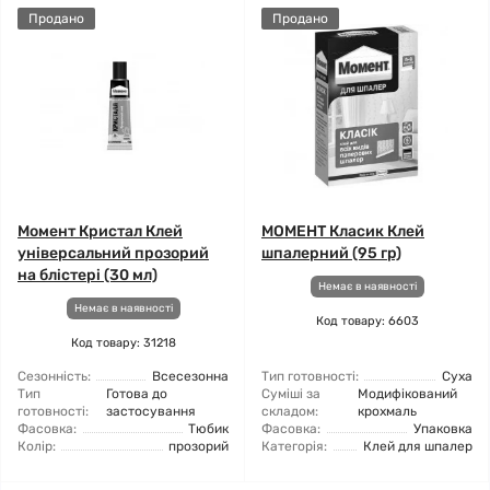
Продано
Продано
Момент Кристал Клей
МОМЕНТ Класик Клей
універсальний прозорий
шпалерний (95 гр)
на блістері (30 мл)
Немає в наявності
Немає в наявності
Код товару: 6603
Код товару: 31218
Сезонність:
Всесезонна
Тип готовності:
Суха
Тип
Готова до
Суміші за
Модифікований
готовності:
застосування
складом:
крохмаль
Фасовка:
Тюбик
Фасовка:
Упаковка
Колір:
прозорий
Категорія:
Клей для шпалер