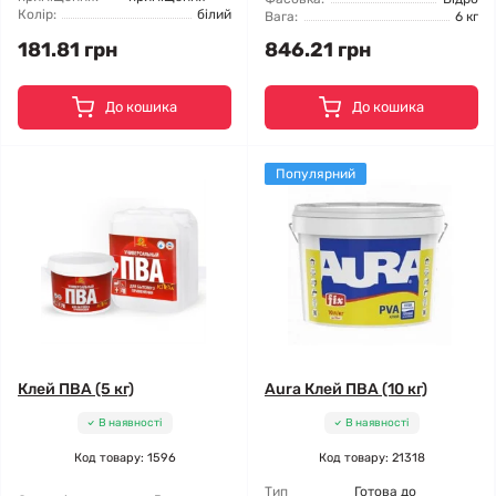
Колір:
білий
Вага:
6 кг
181.81 грн
846.21 грн
До кошика
До кошика
Популярний
Клей ПВА (5 кг)
Aura Клей ПВА (10 кг)
В наявності
В наявності
Код товару: 1596
Код товару: 21318
Тип
Готова до