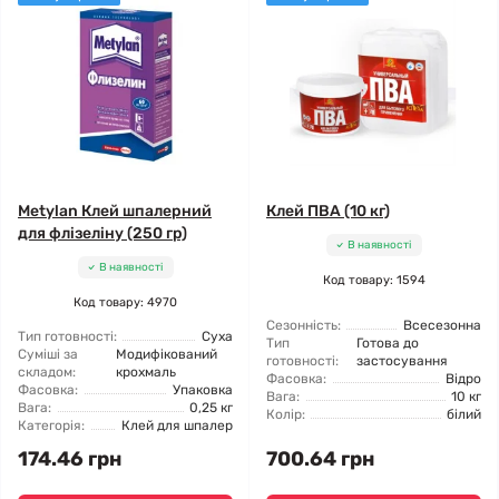
Metylan Клей шпалерний
Клей ПВА (10 кг)
для флізеліну (250 гр)
В наявності
В наявності
Код товару: 1594
Код товару: 4970
Сезонність:
Всесезонна
Тип готовності:
Суха
Тип
Готова до
Суміші за
Модифікований
готовності:
застосування
складом:
крохмаль
Фасовка:
Відро
Фасовка:
Упаковка
Вага:
10 кг
Вага:
0,25 кг
Колір:
білий
Категорія:
Клей для шпалер
174.46 грн
700.64 грн