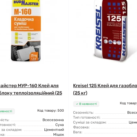
айстер МУР-160 Клей для
Kreisel 125 Клей для газобл
блоку теплоізоляційний (25
(25 кг)
Код товар
В наявності
Код товару: 500
аявності
Сезонність:
Всес
Тип готовності:
ість:
Всесезонна
Суміші за складом:
Цем
товності:
Суха
Фасовка:
 за складом:
Цементний
Вага:
ка:
Мішок