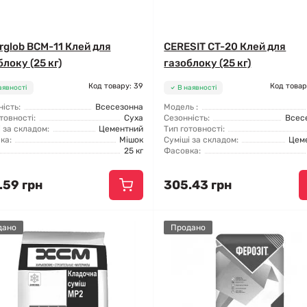
rglob BCM-11 Клей для
CERESIT CT-20 Клей для
локу (25 кг)
газоблоку (25 кг)
Код товару: 39
Код товар
аявності
В наявності
ість:
Всесезонна
Модель :
товності:
Суха
Сезонність:
Всес
 за складом:
Цементний
Тип готовності:
ка:
Мішок
Суміші за складом:
Цем
25 кг
Фасовка:
.59 грн
305.43 грн
дано
Продано