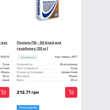
 газо
Полімін ПБ - 55 Клей для
газоблоку (25 кг)
 103612
Код товару: 2877
В наявності
Суха
Сезонність:
Всесезонна
ентний
Тип готовності:
Суха
Мішок
Суміші за складом:
Цементний
25 кг
Фасовка:
Мішок
сірий
Вага:
25 кг
212.71 грн
Популярний