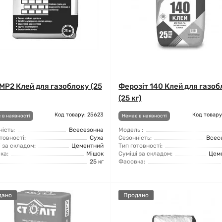
МР2 Клей для газоблоку (25
Ферозіт 140 Клей для газо
(25 кг)
Код товару: 25623
Код товару
 в наявності
Немає в наявності
ість:
Всесезонна
Модель :
товності:
Суха
Сезонність:
Всес
 за складом:
Цементний
Тип готовності:
ка:
Мішок
Суміші за складом:
Цем
25 кг
Фасовка:
дано
Продано