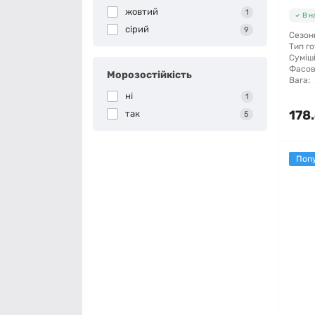
жовтий
1
В н
сірий
9
Сезонн
Тип го
Суміші
Фасов
Морозостійкість
Вага:
ні
1
178.
так
5
Поп