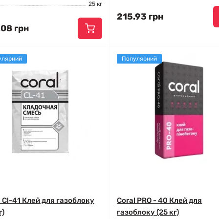
25 кг
215.93 грн
.08 грн
улярний
Популярний
l Сl-41 Клей для газоблоку
Coral PRO - 40 Клей для
г)
газоблоку (25 кг)