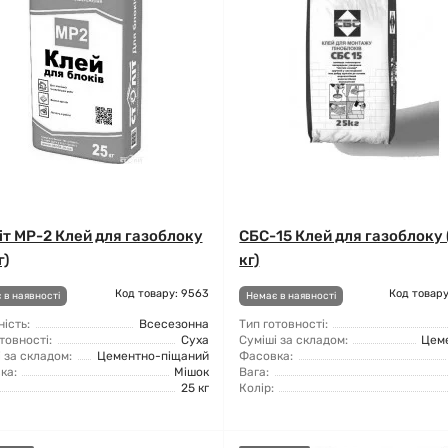
іт МР-2 Клей для газоблоку
СБС-15 Клей для газоблоку 
г)
кг)
Код товару: 9563
Код товару
 в наявності
Немає в наявності
ість:
Всесезонна
Тип готовності:
товності:
Суха
Суміші за складом:
Цем
 за складом:
Цементно-піщаний
Фасовка:
ка:
Мішок
Вага:
25 кг
Колір: