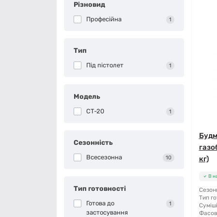
Різновид
Професійна
1
Тип
Під пістолет
1
Модель
CT-20
1
Будм
Сезонність
газо
Всесезонна
10
кг)
В н
Тип готовності
Сезонн
Тип го
Готова до
1
Суміші
застосування
Фасов