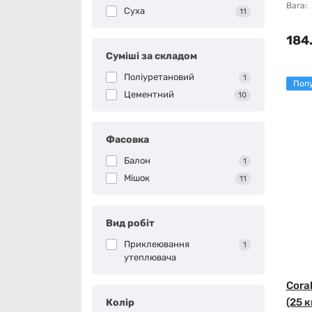
Вага:
Суха
11
184
Суміші за складом
Поліуретановий
1
Поп
Цементний
10
Фасовка
Балон
1
Мішок
11
Вид робіт
Приклеювання
1
утеплювача
Cora
(25 к
Колір