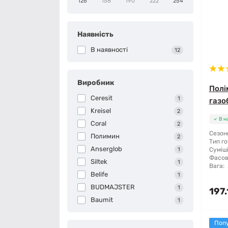
126
158
190
222
254
Наявність
В наявності
12
Виробник
Полі
Ceresit
1
газоб
Kreisel
2
В н
Coral
2
Сезонн
Полимин
2
Тип го
Anserglob
1
Суміші
Фасов
Siltek
1
Вага:
Belife
1
BUDMAJSTER
1
197.
Baumit
1
Поп