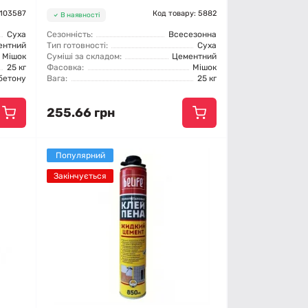
 103587
Код товару: 5882
В наявності
Суха
Сезонність:
Всесезонна
ентний
Тип готовності:
Суха
Мішок
Суміші за складом:
Цементний
25 кг
Фасовка:
Мішок
бетону
Вага:
25 кг
255.66 грн
Популярний
Закінчується