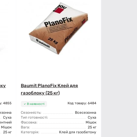
оку
Baumit PlanoFix Клей для
газоблоку (25 кг)
у: 4855
Код товару: 6484
В наявності
езонна
Сезонність:
Всесезонна
Суха
Тип готовності:
Суха
ентний
Фасовка:
Мішок
Мішок
Вага:
25 кг
25 кг
Категорія:
Клей для газобетону