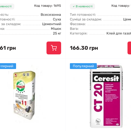
Код товару: 1695
Код товару:
аявності
В наявності
ість:
Всесезонна
Тип готовності:
товності:
Суха
Суміші за складом:
Цем
 за складом:
Цементний
Фасовка:
ка:
Мішок
Вага:
25 кг
Категорія:
Клей для газо
61 грн
166.30 грн
улярний
Популярний