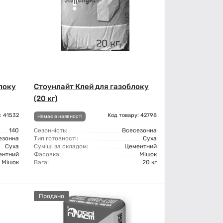
блоку
Стоунлайт Клей для газоблоку
(20 кг)
: 41532
Код товару: 42798
Немає в наявності
140
Сезонність:
Всесезонна
езонна
Тип готовності:
Суха
Суха
Суміші за складом:
Цементний
ентний
Фасовка:
Мішок
Мішок
Вага:
20 кг
Продано