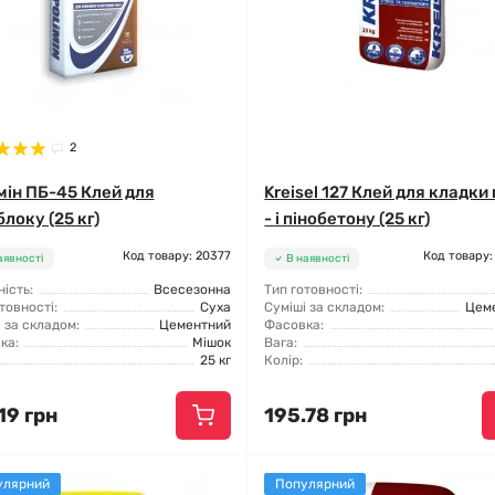
2
мін ПБ-45 Клей для
Kreisel 127 Клей для кладки
локу (25 кг)
- і пінобетону (25 кг)
Код товару: 20377
Код товару:
аявності
В наявності
ість:
Всесезонна
Тип готовності:
товності:
Суха
Суміші за складом:
Цем
 за складом:
Цементний
Фасовка:
ка:
Мішок
Вага:
25 кг
Колір:
19 грн
195.78 грн
улярний
Популярний