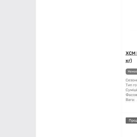
ХСМ 
кг)
Немає
Сезонн
Тип го
Суміші
Фасов
Вага:
Про