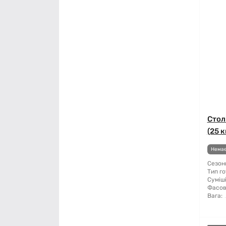
Стол
(25 к
Немає
Сезонн
Тип го
Суміші
Фасов
Вага: