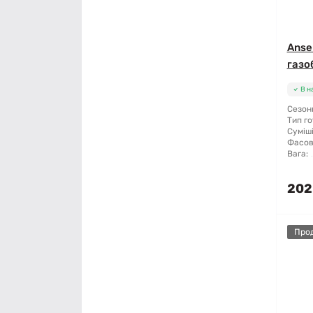
Anse
газоб
В н
Сезонн
Тип го
Суміші
Фасов
Вага:
202
Про