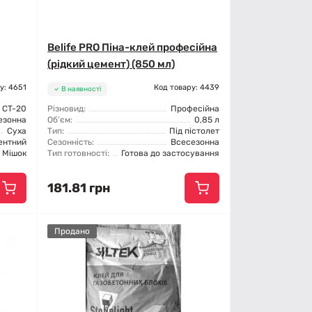
Belife PRO Піна-клей професійна
(рідкий цемент) (850 мл)
у: 4651
Код товару: 4439
В наявності
CT-20
Різновид:
Професійна
езонна
Об'єм:
0,85 л
Суха
Тип:
Під пістолет
ентний
Сезонність:
Всесезонна
Мішок
Тип готовності:
Готова до застосування
181.81 грн
Продано