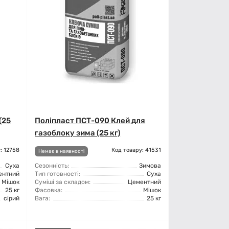
(25
Поліпласт ПСТ-090 Клей для
газоблоку зима (25 кг)
: 12758
Код товару: 41531
Немає в наявності
Суха
Сезонність:
Зимова
ентний
Тип готовності:
Суха
Мішок
Суміші за складом:
Цементний
25 кг
Фасовка:
Мішок
сірий
Вага:
25 кг