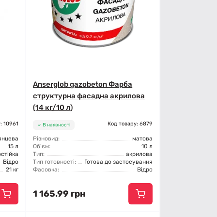
Anserglob gazobeton Фарба
структурна фасадна акрилова
(14 кг/10 л)
: 10961
Код товару: 6879
В наявності
янцева
Різновид:
матова
15 л
Об'єм:
10 л
остійка
Тип:
акрилова
Відро
Тип готовності:
Готова до застосування
21 кг
Фасовка:
Відро
1 165.99 грн