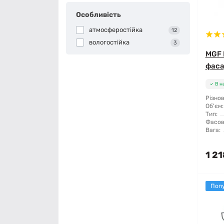
Особливість
атмосферостійка
12
вологостійка
3
MGF 
фаса
В н
Різнов
Об'єм:
Тип:
Фасов
Вага:
1 21
Поп