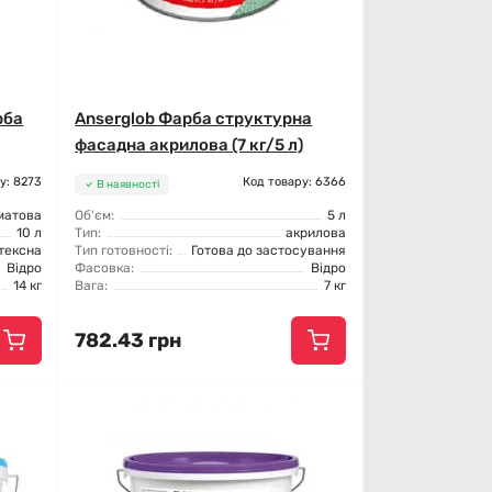
рба
Anserglob Фарба структурна
фасадна акрилова (7 кг/5 л)
у: 8273
Код товару: 6366
В наявності
матова
Об'єм:
5 л
10 л
Тип:
акрилова
тексна
Тип готовності:
Готова до застосування
Відро
Фасовка:
Відро
14 кг
Вага:
7 кг
782.43 грн