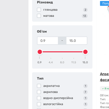
Різновид
Поп
глянцева
2
матова
13
Об'єм
-
0,9
4,4
8,0
11,5
15,0
Anse
Тип
фаса
акрилатна
1
В н
акрилова
7
Об'єм:
водно-дисперсійна
1
Тип:
Тип го
вологостійка
1
Фасов