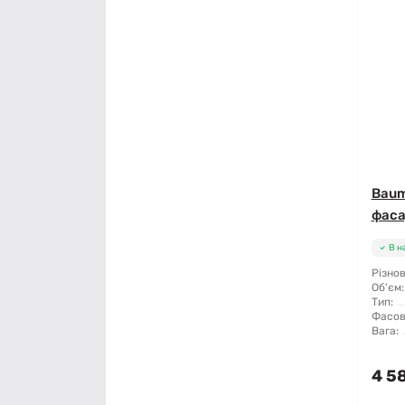
Baum
фаса
В н
Різнов
Об'єм:
Тип:
Фасов
Вага:
4 5