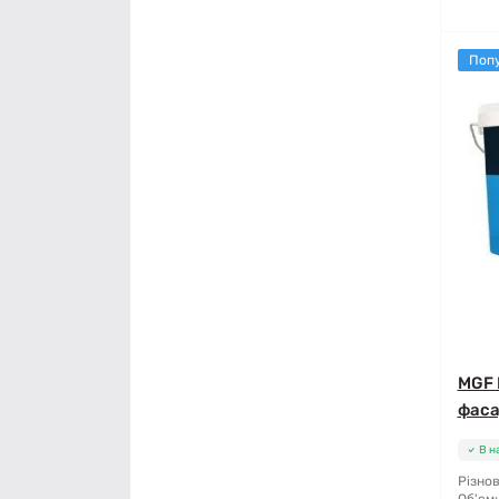
Поп
MGF 
фаса
В н
Різнов