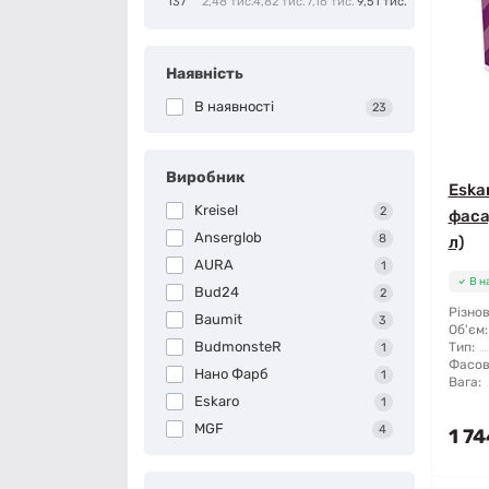
137
2,48 тис.
4,82 тис.
7,16 тис.
9,51 тис.
Наявність
В наявності
23
Виробник
Eska
Kreisel
2
фаса
Anserglob
8
л)
AURA
1
В н
Bud24
2
Різнов
Baumit
3
Об'єм:
BudmonsteR
Тип:
1
Фасов
Нано Фарб
1
Вага:
Eskaro
1
MGF
4
1 74