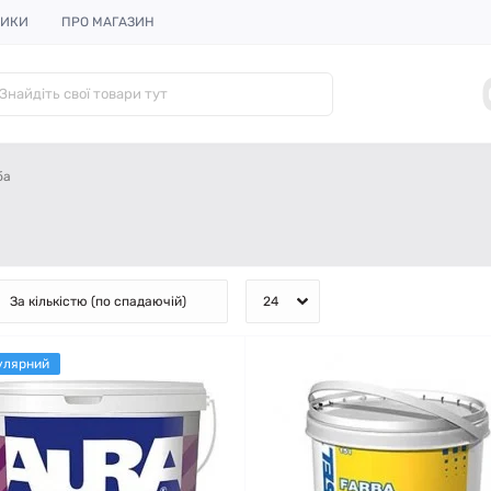
НИКИ
ПРО МАГАЗИН
ба
улярний