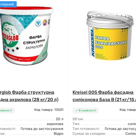
улярний
rglob Фарба структурна
Kreisel 005 Фарба фасадна
дна акрилова (28 кг/20 л)
силіконова База B (21 кг/15 
Код товару: 13021
Код товар
аявності
В наявності
20 л
Об'єм:
акрилова
Тип:
силі
товності:
Готова до застосування
Тип готовності:
Готова до застос
ка:
Відро
Суміші за складом:
Силік