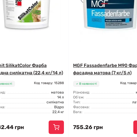
it SilikatColor Фарба
MGF Fassadenfarbe М90 Фа
дна силікатна (22,4 кг/14 л)
фасадна матова (7 кг/5 л)
Код товару: 15288
Код товар
аявності
В наявності
ид:
матова
Різновид:
14 л
Об'єм:
силікатна
Тип:
ла
ка:
Відро
Фасовка:
22,4 кг
Вага:
82.44 грн
755.26 грн