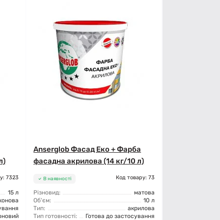
Anserglob Фасад Еко + Фарба
л)
фасадна акрилова (14 кг/10 л)
у: 7323
Код товару: 73
В наявності
15 л
Різновид:
матова
конова
Об'єм:
10 л
ування
Тип:
акрилова
оновий
Тип готовності:
Готова до застосування