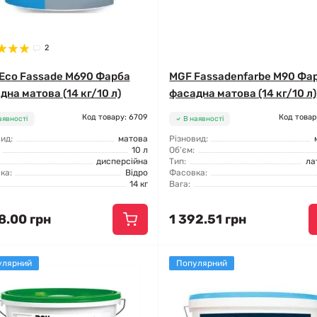
2
Eco Fassade M690 Фарба
MGF Fassadenfarbe М90 Фа
дна матова (14 кг/10 л)
фасадна матова (14 кг/10 л)
Код товару: 6709
Код товар
аявності
В наявності
ид:
матова
Різновид:
10 л
Об'єм:
дисперсійна
Тип:
ла
ка:
Відро
Фасовка:
14 кг
Вага:
8.00 грн
1 392.51 грн
улярний
Популярний