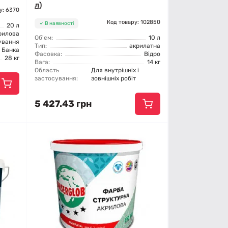
л)
у: 6370
Код товару: 102850
В наявності
20 л
рилова
Об'єм:
10 л
ування
Тип:
акрилатна
Банка
Фасовка:
Відро
28 кг
Вага:
14 кг
Область
Для внутрішніх і
застосування:
зовнішніх робіт
5 427.43 грн