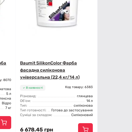
рба
Baumit SilikonColor Фарба
фасадна силіконова
універсальна (22,4 кг/14 л)
у: 8070
Код товару: 6383
В наявності
матова
5 л
Різновид:
глянцева
тексна
Об'єм:
14 л
Відро
Тип:
силіконова
7 кг
Тип готовності:
Готова до застосування
Суміші за складом:
Силіконовий
6 678.45 грн