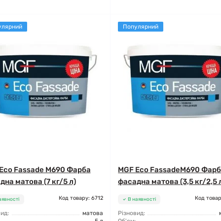
улярний
Популярний
Eco Fassade M690 Фарба
MGF Eco FassadeM690 Фар
дна матова (7 кг/5 л)
фасадна матова (3,5 кг/2,5 
Код товару: 6712
Код товар
аявності
В наявності
ид:
матова
Різновид: