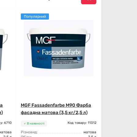
Популярний
ба
MGF Fassadenfarbe М90 Фарба
л)
фасадна матова (3,5 кг/2,5 л)
у: 6710
Код товару: 11312
В наявності
матова
Різновид:
матова