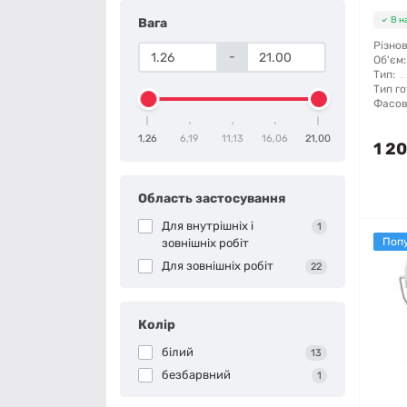
В н
Вага
Різнов
-
Об'єм:
Тип:
Тип го
Фасов
1,26
6,19
11,13
16,06
21,00
1 20
Область застосування
Для внутрішніх і
1
Поп
зовнішніх робіт
Для зовнішніх робіт
22
Колір
білий
13
безбарвний
1