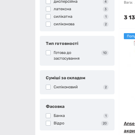
дисперсійна
4
Вага:
латексна
3
силікатна
3 13
1
силіконова
2
Поп
Тип готовності
Готова до
10
застосування
Суміші за складом
Силіконовий
2
Фасовка
Банка
1
Відро
Anse
20
акрил