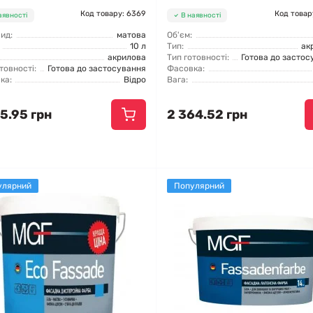
Код товару: 6369
Код товар
аявності
В наявності
ид:
матова
Об'єм:
10 л
Тип:
ак
акрилова
Тип готовності:
Готова до застос
товності:
Готова до застосування
Фасовка:
ка:
Відро
Вага:
5.95 грн
2 364.52 грн
улярний
Популярний