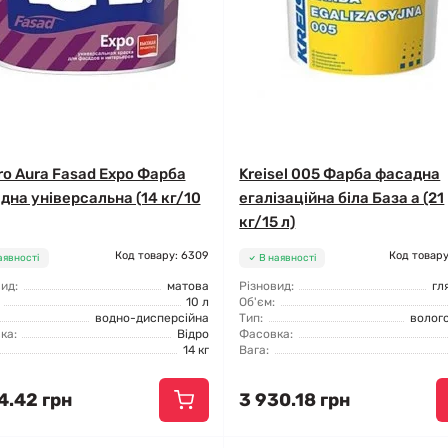
ro Aura Fasad Expo Фарба
Kreisel 005 Фарба фасадна
дна універсальна (14 кг/10
егалізаційна біла База а (21
кг/15 л)
Код товару: 6309
Код товару
аявності
В наявності
ид:
матова
Різновид:
гл
10 л
Об'єм:
водно-дисперсійна
Тип:
волог
ка:
Відро
Фасовка:
14 кг
Вага:
4.42 грн
3 930.18 грн